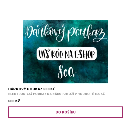
Darujte poukaz na náš e-shop www.abysscandle.cz. Jeho
platnost je jeden rok od zaplacení. Po obdržení platby Vám do
24 hodin odešleme na e-mail poukaz včetně speciálního...
DÁRKOVÝ POUKAZ 800 KČ
ELEKTRONICKÝ POUKAZ NA NÁKUP ZBOŽÍ V HODNOTĚ 800 KČ
800 Kč