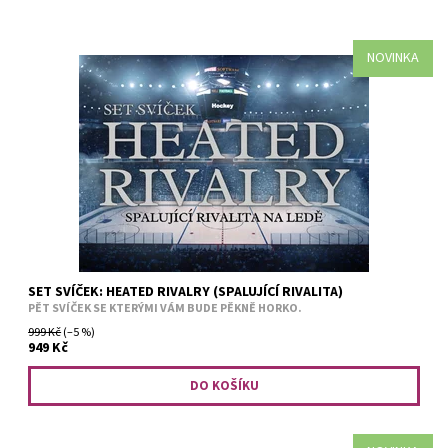
NOVINKA
Někdy stačí jediný pohled.Jiskra, která promění rivalitu v něco
nebezpečně přitažlivého.A to už se nedá ignorovat. 🕯 Co v setu
najdete: 🔥 – pět svíček inspirovaných sexy...
SET SVÍČEK: HEATED RIVALRY (SPALUJÍCÍ RIVALITA)
PĚT SVÍČEK SE KTERÝMI VÁM BUDE PĚKNĚ HORKO.
999 Kč
(–5 %)
949 Kč