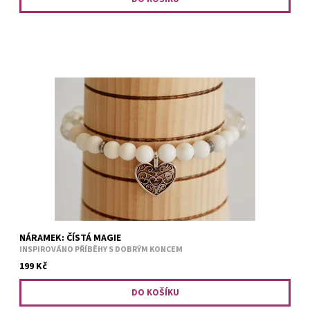
Všechny dny nejsou veselé, ale je třeba myslet na lepší zítřek :)
Kouzelný náramek pro dobití nové pozitivní energie. Čirý křišťál
a drobnější korálky jadeitu slonová kost....
NÁRAMEK: ČÍSTÁ MAGIE
INSPIROVÁNO PŘÍBĚHY S DOBRÝM KONCEM
199 Kč