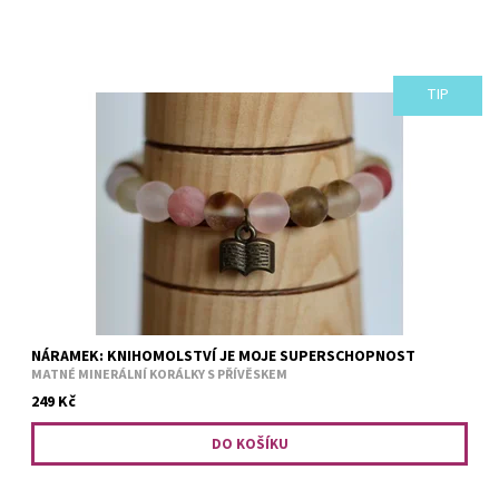
TIP
Turmalín je minerální kámen přátelství a dobré nálady, jde také o
posilující minerál, který pohlcuje negativní vibrace a stres a tak je
tento náramek opravdu superschopný :)...
NÁRAMEK: KNIHOMOLSTVÍ JE MOJE SUPERSCHOPNOST
MATNÉ MINERÁLNÍ KORÁLKY S PŘÍVĚSKEM
249 Kč