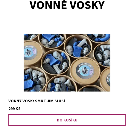
VONNÉ VOSKY
To že skončili v hrobě jim nezkazilo náladu, právě naopak. Smrt
jednomu nejen sluší, ale teď i pekelně krásně voní. Černá - javor,
bourbon a dýně s kokosem. Šedá - černý...
VONNÝ VOSK: SMRT JIM SLUŠÍ
299 Kč