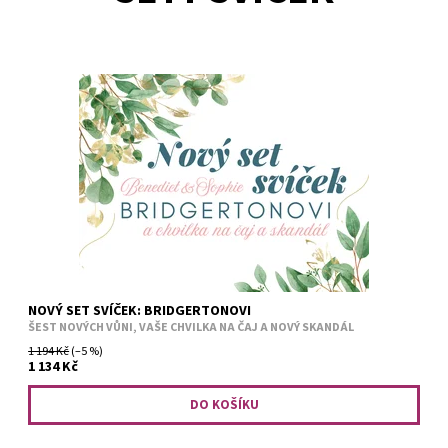
Vážený čtenáři, společnost právě získala nové téma k debatám.A
tentokrát nejde o obyčejný skandál londýnské smetánky, ale o
nový set svíček inspirovaný příběhem Benedicta Bridgertona...
NOVÝ SET SVÍČEK: BRIDGERTONOVI
ŠEST NOVÝCH VŮNI, VAŠE CHVILKA NA ČAJ A NOVÝ SKANDÁL
1 194 Kč
(–5 %)
1 134 Kč