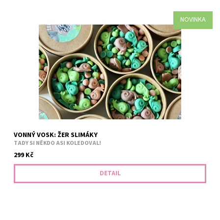
NOVINKA
Co takhle jedna hravá a voňavá pomsta? Hnědá - okurka a earl
grey. Světle zelená - sladká dřevitá vůně.Tmavě zelená - zelené
jablko. V jedné ekologické krabičce najdete 130...
VONNÝ VOSK: ŽER SLIMÁKY
TADY SI NĚKDO ASI KOLEDOVAL!
299 Kč
DETAIL