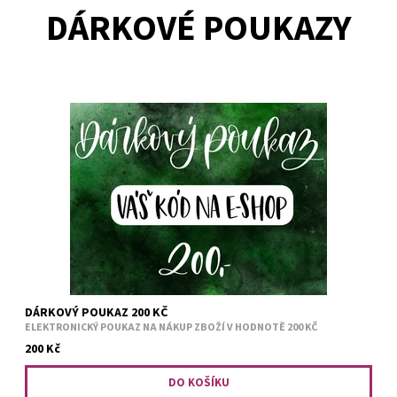
DÁRKOVÉ POUKAZY
Darujte poukaz na náš e-shop www.abysscandle.cz. Jeho
platnost je jeden rok od zaplacení. Po obdržení platby Vám do
24 hodin odešleme na e-mail poukaz včetně speciálního...
DÁRKOVÝ POUKAZ 200 KČ
ELEKTRONICKÝ POUKAZ NA NÁKUP ZBOŽÍ V HODNOTĚ 200 KČ
200 Kč