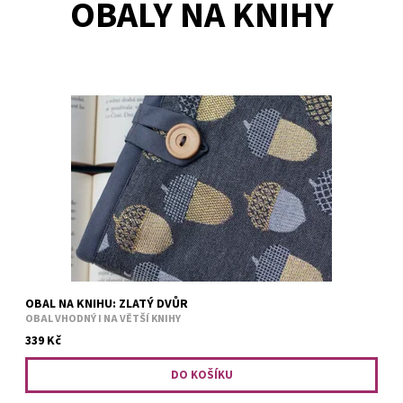
OBALY NA KNIHY
Obal je vhodný i na větší knihy. Bezpečné přenášení zajišťuje
měkká výplň. Například tituly: Divotvůrce, Falešný polibek, Jiskra
v popelu, nová Hra o trůny v paperbacku. Harry...
OBAL NA KNIHU: ZLATÝ DVŮR
OBAL VHODNÝ I NA VĚTŠÍ KNIHY
339 Kč