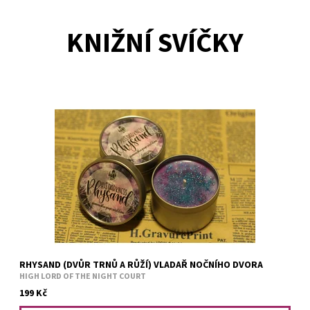
KNIŽNÍ SVÍČKY
Výrazné spojení důmyslného jasmínu, modrých hroznů a svěží
limety.
RHYSAND (DVŮR TRNŮ A RŮŽÍ) VLADAŘ NOČNÍHO DVORA
HIGH LORD OF THE NIGHT COURT
199 Kč