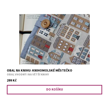
Obal je vhodný i na větší knihy. Bezpečné přenášení zajišťuje
měkká výplň. Například tituly: Divotvůrce, Falešný polibek, Jiskra
v popelu, nová Hra o trůny v paperbacku. Harry...
OBAL NA KNIHU: KNIHOMOLSKÉ MĚSTEČKO
OBAL VHODNÝ I NA VĚTŠÍ KNIHY
299 Kč