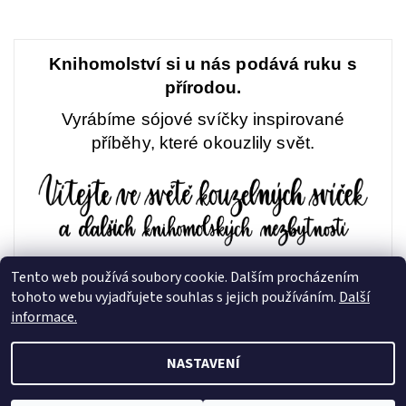
Knihomolství si u nás podává ruku s
přírodou.
Vyrábíme sójové svíčky inspirované
příběhy, které okouzlily svět.
Tento web používá soubory cookie. Dalším procházením
tohoto webu vyjadřujete souhlas s jejich používáním.
Další
Instagram @TheAbyssix
|
Instagram @Mlovesreading
informace.
NASTAVENÍ
2026 © Abyss Candle, všechna práva vyhrazena