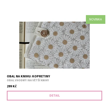
NOVINKA
Obal je vhodný i na větší knihy. Bezpečné přenášení zajišťuje
měkká výplň. Například tituly: Balada o ptácích a hadech, Falešný
polibek, Jiskra v popelu, nová Hra o trůny v...
OBAL NA KNIHU: KOPRETINY
OBAL VHODNÝ I NA VĚTŠÍ KNIHY
299 Kč
DETAIL