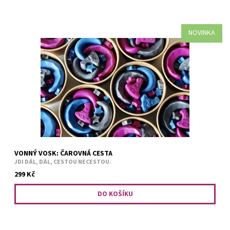
NOVINKA
Kouzelná směs bylinek. Fialová - levandule. Šedá - konvalinka.
Modrá - šeřík. V jedné ekologické krabičce najdete 130 gramů
sójového vosku.
VONNÝ VOSK: ČAROVNÁ CESTA
JDI DÁL, DÁL, CESTOU NECESTOU.
299 Kč