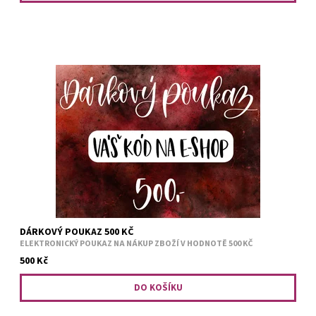
Darujte poukaz na náš e-shop www.abysscandle.cz. Jeho
platnost je jeden rok od zaplacení. Po obdržení platby Vám do 24
hodin odešleme na e-mail poukaz včetně speciálního...
DÁRKOVÝ POUKAZ 500 KČ
ELEKTRONICKÝ POUKAZ NA NÁKUP ZBOŽÍ V HODNOTĚ 500 KČ
500 Kč