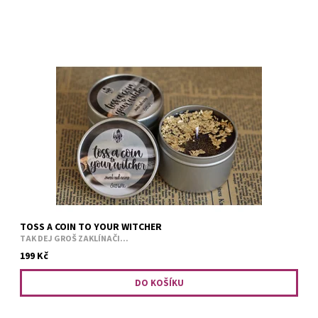
Sladké červené víno tady teče proudem.
TOSS A COIN TO YOUR WITCHER
TAK DEJ GROŠ ZAKLÍNAČI...
199 Kč