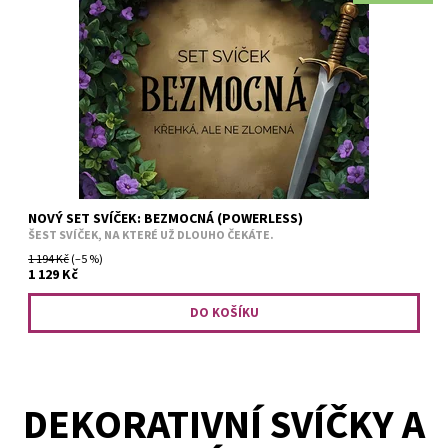
Někdy svět nezachrání ti nejsilnější. A jindy nejde ani tolik o
záchranu. 🔥 Jako o pomstu. 🔥 ✦ Tato kolekce svíček je
inspirovaná příběhem, kde se odvaha rodí...
NOVÝ SET SVÍČEK: BEZMOCNÁ (POWERLESS)
ŠEST SVÍČEK, NA KTERÉ UŽ DLOUHO ČEKÁTE.
1 194 Kč
(–5 %)
1 129 Kč
DEKORATIVNÍ SVÍČKY A