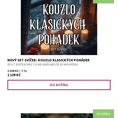
Kolekce svíček inspirovaná příběhy, které jsme milovali už jako
děti. Užijte si veselé i ikonické hlášky na víčkách svíček. Na jaké
pohádky v tomto setu narazíte? Pyšná princezna....
NOVÝ SET SVÍČEK: KOUZLO KLASICKÝCH POHÁDEK
ŠEST SVÍČEK PRO TU NEJKRÁSNĚJŠÍ ATMOSFÉRU.
1 194 Kč
(–5 %)
1 129 Kč
NOVINKA