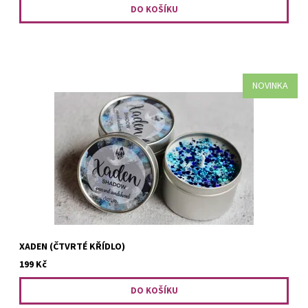
NOVINKA
Hruška a santalové dřevo.
XADEN (ČTVRTÉ KŘÍDLO)
199 Kč