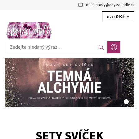
objednavky
@
abysscandle.cz
0 Kč
0 ks /
SETY SVÍČEK