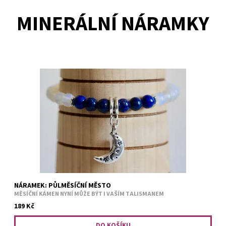
MINERÁLNÍ NÁRAMKY
Minerální korálky na pružném vlasci. Lapis lazuli a měsíční kámen.
Velikost jednotlivých korálků: 6 mm. Vnitřní obvod náramku: 16/17
cm. (menší/větší velikost na vyžádání)
NÁRAMEK: PŮLMĚSÍČNÍ MĚSTO
MĚSÍČNÍ KÁMEN NYNÍ MŮŽE BÝT I VAŠÍM TALISMANEM
189 Kč