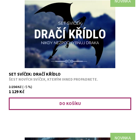
NOVINKA
Violet - hrozen a kiwi. Tairn - divoký nebeský parfém. Andarna -
jahoda a jogurt. Xaden - hruška a santalové dřevo. Sgaeyl -
broskev a bergamot. Liam - brusinka a lipový med.
SET SVÍČEK: DRAČÍ KŘÍDLO
ŠEST NOVÝCH SVÍČEK, KTERÝM IHNED PROPADNETE.
1 194 Kč
(–5 %)
1 129 Kč
NOVINKA