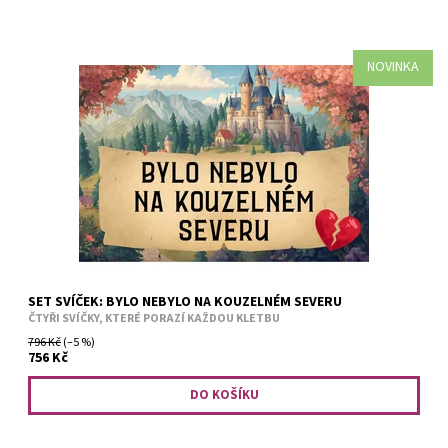
NOVINKA
Pohádka, která není nevinná. A osud, který si vždycky vezme, co
chce. Kolekce svíček inspirovaná světem, kde jsou polibky
nebezpečné, sliby mají cenu a i obyčejné jablko může být...
SET SVÍČEK: BYLO NEBYLO NA KOUZELNÉM SEVERU
ČTYŘI SVÍČKY, KTERÉ PORAZÍ KAŽDOU KLETBU
796 Kč
(–5 %)
756 Kč