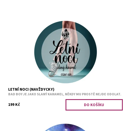
Slaný karamel.
Dostupnost:
Skladem 2 ks
Kód:
2766
LETNÍ NOCI (NAVŽDYCKY)
BAD BOY JE JAKO SLANÝ KARAMEL, NĚKDY MU PROSTĚ NEJDE ODOLAT.
199 Kč