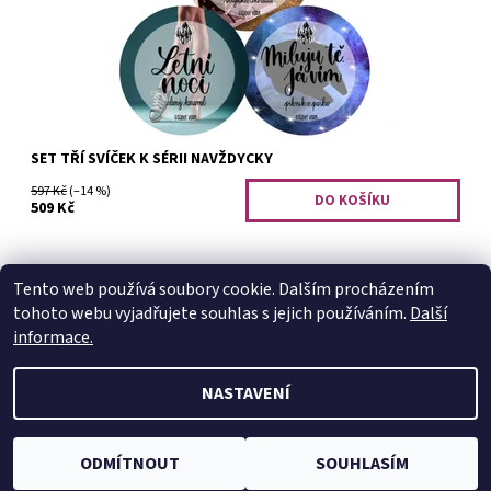
Kód:
2769
SET TŘÍ SVÍČEK K SÉRII NAVŽDYCKY
597 Kč
(–14 %)
509 Kč
Tento web používá soubory cookie. Dalším procházením
tohoto webu vyjadřujete souhlas s jejich používáním.
Další
Instagram @TheAbyssix
|
Instagram @Mlovesreading
informace.
NASTAVENÍ
2026 © Abyss Candle, všechna práva vyhrazena
Vytvořil Shoptet
ODMÍTNOUT
SOUHLASÍM