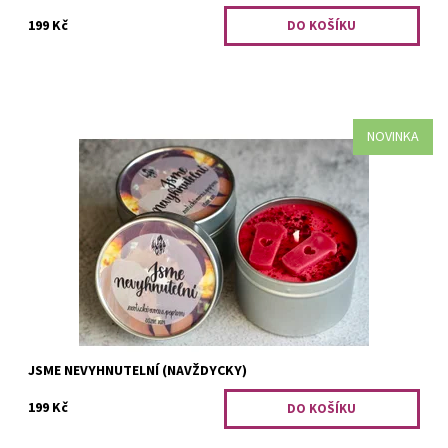
199 Kč
NOVINKA
Exotické ovoce s pepřem. Protože přesně taková je Harper.
Fotku na etiketu mi věnovala skvělá @tessacarter_cosplay,
která je jedinečným...
Dostupnost:
Skladem 2 ks
Kód:
3137
JSME NEVYHNUTELNÍ (NAVŽDYCKY)
199 Kč