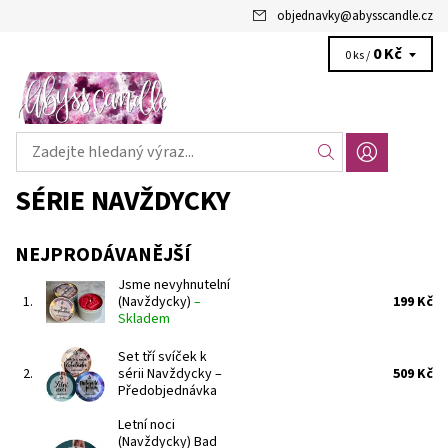
objednavky
@
abysscandle.cz
0 Kč
0 ks /
SÉRIE NAVŽDYCKY
NEJPRODÁVANĚJŠÍ
Jsme nevyhnutelní
1.
(Navždycky)
–
199 Kč
Skladem
Set tří svíček k
2.
sérii Navždycky
–
509 Kč
Předobjednávka
Letní noci
(Navždycky) Bad