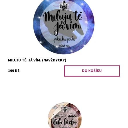
Piknik v květinovém parku (vesmírném).
Dostupnost:
Předobjednávka
Kód:
2548
MILUJU TĚ. JÁ VÍM. (NAVŽDYCKY)
199 Kč
Jsem tu a mám čokoládu. belgická čokoláda Miluju tě. Já vím.
piknik ve vesmírném parku Letní noci. slaný karamel
Dostupnost:
Předobjednávka