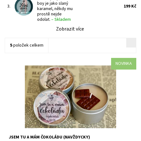
boy je jako slaný
3.
199 Kč
karamel, někdy mu
prostě nejde
odolat.
–
Skladem
Zobrazit více
5
položek celkem
NOVINKA
Vůně belgické čokolády. @Nofreeusernames napsala knihu, kde
se jí čokoláda po kilech, takže je asi jasné, jak musela vonět tahle
svíčka.
Dostupnost:
Skladem 2 ks
Kód:
2030
JSEM TU A MÁM ČOKOLÁDU (NAVŽDYCKY)