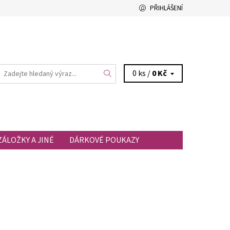
PŘIHLÁŠENÍ
0 ks /
0 Kč
ZÁLOŽKY A JINÉ
DÁRKOVÉ POUKAZY