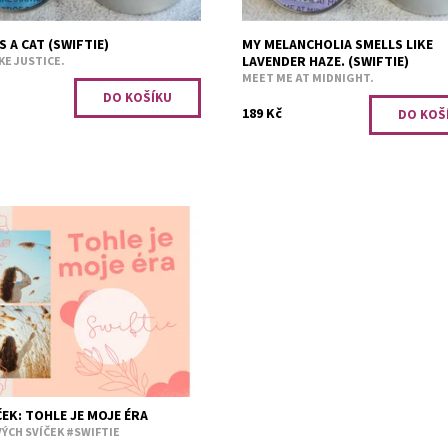
S A CAT (SWIFTIE)
MY MELANCHOLIA SMELLS LIKE
LAVENDER HAZE. (SWIFTIE)
KE JUSTICE.
MEET ME AT MIDNIGHT.
189 Kč
ymfonie pro fanoušky hudební
. Set obsahuje šest svíček.
a cat.Sweet like justice. My
ia smells...
ost:
Předobjednávka
3219
ČEK: TOHLE JE MOJE ÉRA
ÝCH SVÍČEK #SWIFTIE