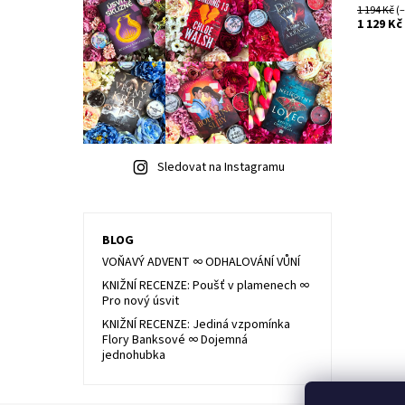
1 194 Kč
(–
1 129 Kč
Sledovat na Instagramu
BLOG
VOŇAVÝ ADVENT ∞ ODHALOVÁNÍ VŮNÍ
KNIŽNÍ RECENZE: Poušť v plamenech ∞
Pro nový úsvit
KNIŽNÍ RECENZE: Jediná vzpomínka
Flory Banksové ∞ Dojemná
jednohubka