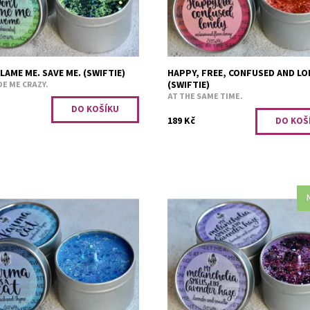
LAME ME. SAVE ME. (SWIFTIE)
HAPPY, FREE, CONFUSED AND LO
(SWIFTIE)
E ME CRAZY.
AT THE SAME TIME.
189 Kč
s tymiánem.
Levandule a vanilka.
ost:
Skladem 2 ks
Dostupnost:
Skladem 2 ks
3257
Kód:
3258