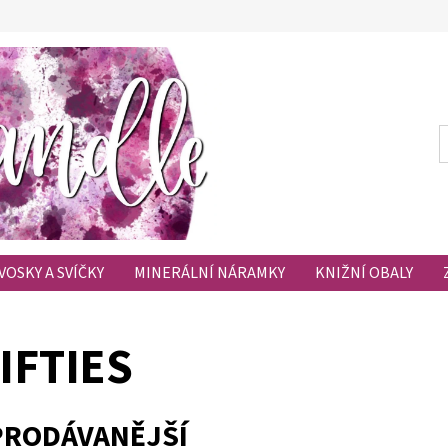
VOSKY A SVÍČKY
MINERÁLNÍ NÁRAMKY
KNIŽNÍ OBALY
HODNOCENÍ OBCHODU
OBLÍBENÉ PRODUKTY
IFTIES
PRODÁVANĚJŠÍ