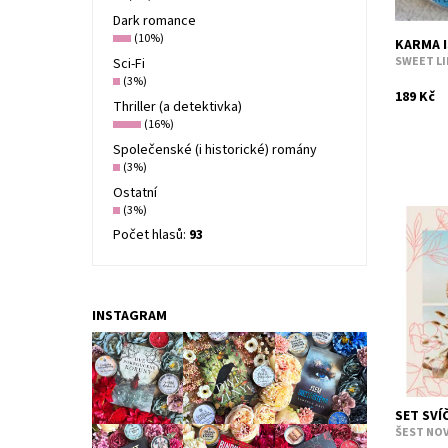
Dark romance
(10%)
KARMA I
SWEET LI
Sci-Fi
(3%)
189 Kč
Thriller (a detektivka)
(16%)
Společenské (i historické) romány
(3%)
Ostatní
(3%)
Počet hlasů:
93
Voňavá s
královny
Karma is 
melanchol
INSTAGRAM
Dostupn
Kód:
SET SVÍ
ŠEST NOV