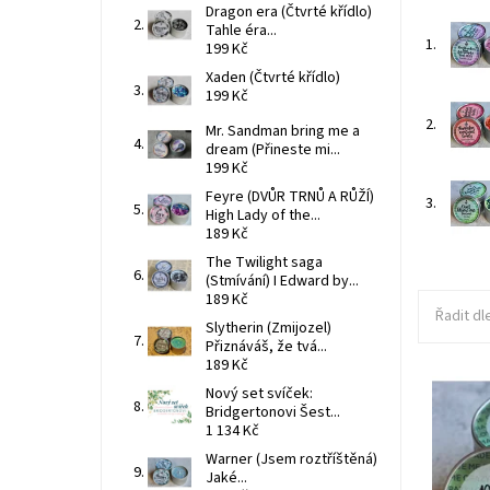
Dragon era (Čtvrté křídlo)
Tahle éra...
1.
199 Kč
Xaden (Čtvrté křídlo)
199 Kč
2.
Mr. Sandman bring me a
dream (Přineste mi...
199 Kč
Feyre (DVŮR TRNŮ A RŮŽÍ)
3.
High Lady of the...
189 Kč
The Twilight saga
(Stmívání) I Edward by...
189 Kč
Řadit dl
Slytherin (Zmijozel)
Přiznáváš, že tvá...
189 Kč
Nový set svíček:
Bridgertonovi Šest...
Vůně, kte
1 134 Kč
Dostupn
Warner (Jsem roztříštěná)
Kód:
Jaké...