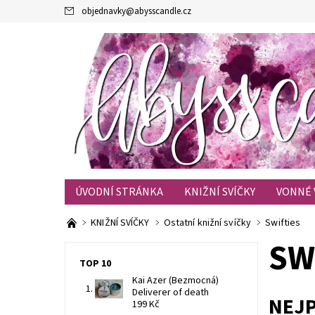
objednavky
@
abysscandle.cz
ÚVODNÍ STRÁNKA
KNIŽNÍ SVÍČKY
VONNÉ 
KONTAKTY
OBCHODNÍ PODMÍNKY
BLOG
KNIŽNÍ SVÍČKY
Ostatní knižní svíčky
Swifties
SW
TOP 10
Kai Azer (Bezmocná)
Deliverer of death
NEJ
199 Kč