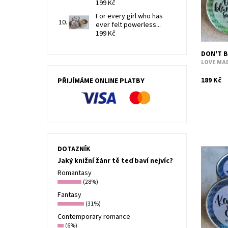
199 Kč
For every girl who has
ever felt powerless...
199 Kč
DON'T B
LOVE MAD
189 Kč
PŘIJÍMÁME ONLINE PLATBY
DOTAZNÍK
Jaký knižní žánr tě teď baví nejvíc?
Broskev 
Romantasy
Dostupn
(28%)
Kód:
Fantasy
(31%)
Contemporary romance
(6%)