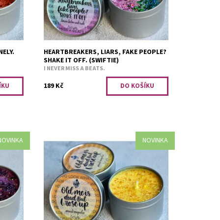
NELY.
HEARTBREAKERS, LIARS, FAKE PEOPLE?
SHAKE IT OFF. (SWIFTIE)
I NEVER MISS A BEATS.
189 Kč
NOVINKA
NOVINKA
Smyslná magnólie.
Dostupnost:
Skladem 4 ks
Kód:
3259