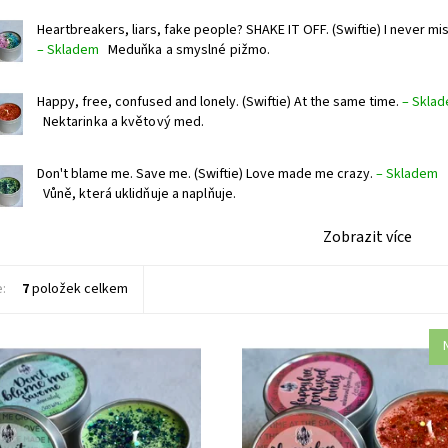
Heartbreakers, liars, fake people? SHAKE IT OFF. (Swiftie) I never mis
–
Skladem
Meduňka a smyslné pižmo.
Happy, free, confused and lonely. (Swiftie) At the same time.
–
Skla
Nektarinka a květový med.
Don't blame me. Save me. (Swiftie) Love made me crazy.
–
Skladem
Vůně, která uklidňuje a naplňuje.
Zobrazit více
e:
7
položek celkem
rá uklidňuje a naplňuje.
Nektarinka a květový med.
ost:
Skladem 3 ks
Dostupnost:
Skladem 1 ks
3260
Kód:
3261