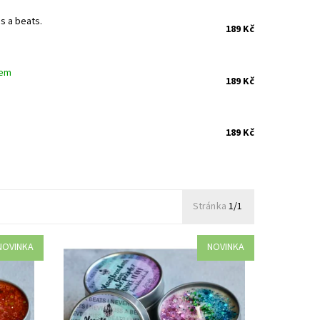
s a beats.
189 Kč
dem
189 Kč
189 Kč
Stránka
1/1
NOVINKA
NOVINKA
Meduňka a smyslné pižmo.
Dostupnost:
Skladem 1 ks
Kód:
3262