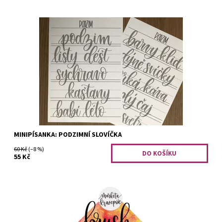
Minipísanka obsahuje 17 slovíček na procvičení.
Dostupnost:
Na dotaz
Kód:
1200
MINIPÍSANKA: PODZIMNÍ SLOVÍČKA
60 Kč
(–8 %)
55 Kč
Písanka obsahuje pár úvodních slov, tipů a rad. Můžete si
obtáhnout a sami psát základní tahy, písmena i celá slova.
Nechybí ani prostor pro...