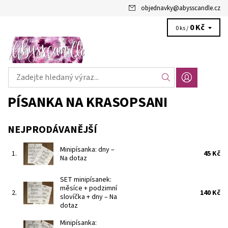
objednavky
@
abysscandle.cz
0 Kč
0 ks /
PÍSANKA NA KRASOPSANI
NEJPRODÁVANĚJŠÍ
Minipísanka: dny
–
1.
45 Kč
Na dotaz
SET minipísanek:
měsíce + podzimní
2.
140 Kč
slovíčka + dny
–
Na
dotaz
Minipísanka: