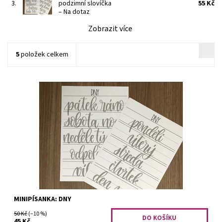
3.
podzimní slovíčka
55 Kč
–
Na dotaz
Zobrazit více
5
položek celkem
Minipísanka obsahuje 14 slovíček na procvičení.
Dostupnost:
Na dotaz
Kód:
1329
MINIPÍSANKA: DNY
50 Kč
(–10 %)
45 Kč