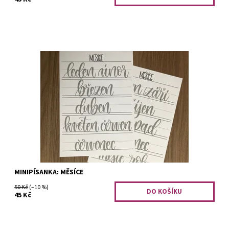
Minipísanka obsahuje 14 slovíček na procvičení.
Dostupnost:
Na dotaz
Kód:
1197
MINIPÍSANKA: MĚSÍCE
50 Kč
(–10 %)
45 Kč