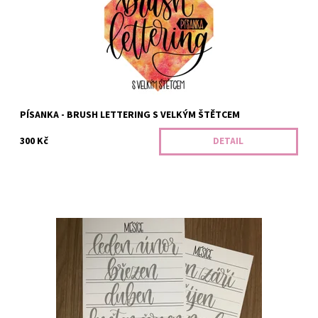
Dostupnost:
Na dotaz
Kód:
967
PÍSANKA - BRUSH LETTERING S VELKÝM ŠTĚTCEM
300 Kč
DETAIL
Obsahuje 45 slovíček na procvičení.
Dostupnost:
Na dotaz
Kód:
1212