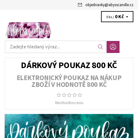
objednavky
@
abysscandle.cz
0 Kč
0 ks /
DÁRKOVÝ POUKAZ 800 KČ
ELEKTRONICKÝ POUKAZ NA NÁKUP
ZBOŽÍ V HODNOTĚ 800 KČ
Neohodnoceno