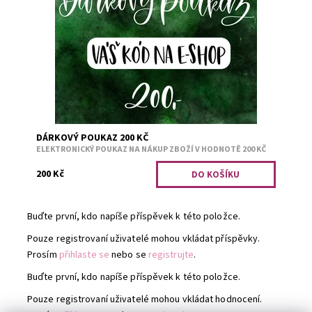
platnost je jeden rok od zaplacení. Po obdržení platby
Vám do 24 hodin...
Dostupnost:
Skladem
Kód:
1362
DÁRKOVÝ POUKAZ 200 KČ
ELEKTRONICKÝ POUKAZ NA NÁKUP ZBOŽÍ V HODNOTĚ 200 KČ
200 Kč
Buďte první, kdo napíše příspěvek k této položce.
Pouze registrovaní uživatelé mohou vkládat příspěvky.
Prosím
přihlaste se
nebo se
registrujte
.
Buďte první, kdo napíše příspěvek k této položce.
Pouze registrovaní uživatelé mohou vkládat hodnocení.