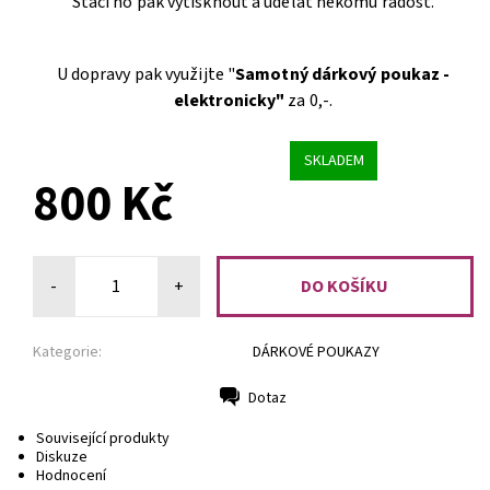
Stačí ho pak vytisknout a udělat někomu radost.
U dopravy pak využijte "
Samotný dárkový poukaz -
elektronicky"
za 0,-.
SKLADEM
800 Kč
-
+
Kategorie:
DÁRKOVÉ POUKAZY
Dotaz
Tisk
Související produkty
Diskuze
Hodnocení