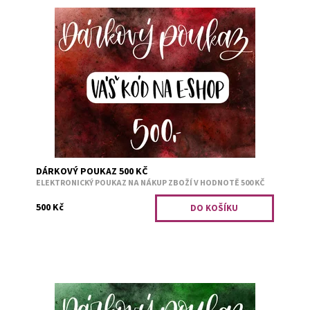
Darujte poukaz na náš e-shop www.abysscandle.cz. Jeho
platnost je jeden rok od zaplacení. Po obdržení platby
Vám do 24 hodin...
Dostupnost:
Skladem
Kód:
1365
DÁRKOVÝ POUKAZ 500 KČ
ELEKTRONICKÝ POUKAZ NA NÁKUP ZBOŽÍ V HODNOTĚ 500 KČ
500 Kč
Darujte poukaz na náš e-shop www.abysscandle.cz. Jeho