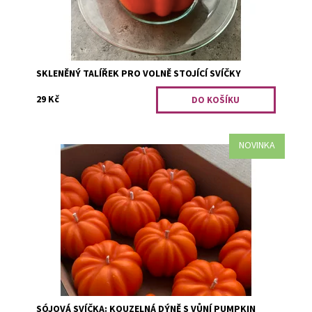
SKLENĚNÝ TALÍŘEK PRO VOLNĚ STOJÍCÍ SVÍČKY
29 Kč
NOVINKA
Dýně je synonymum pro podzim a tahle roztomilá svíčka
vám doma rozhodně nesmí chybět. Otázkou zůstává,
budete mít to odhodlání a sílu ji...
Dostupnost:
Skladem 1
Kód:
2910
SÓJOVÁ SVÍČKA: KOUZELNÁ DÝNĚ S VŮNÍ PUMPKIN