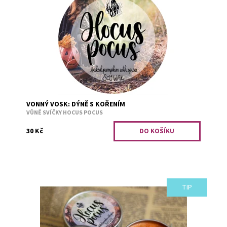
Pečená dýně s podzimním kořením. 1 kostička do
aromalampy = 12 g vosku (až 15g) Vůně u jedné kostičky
vydrží až na 8 hodin....
Dostupnost:
Skladem
Kód:
2865
VONNÝ VOSK: DÝNĚ S KOŘENÍM
VŮNĚ SVÍČKY HOCUS POCUS
30 Kč
TIP
Až zase budete zkoušet nějaká kouzla, nezapomeňte si
zapálit tuhle svíčku. Pečená dýně s podzimním kořením.
Dostupnost:
Skladem 2