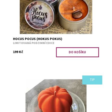
Kód:
1731
HOCUS POCUS (HOKUS POKUS)
LIMITOVANÁ PODZIMNÍ EDICE
199 Kč
TIP
Jednoduchý talířek pro volně stojící svíčky, kdy by se
mohlo stát, že vám horký vosk steče mimo svíčku. (Po
ztuhnutí můžete přebytečný vosk vždy...
Dostupnost:
Skladem 2
Kód:
2913