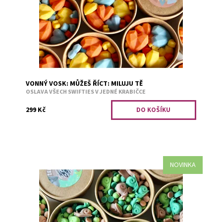
sladká skořice. ...
Dostupnost:
Skladem 3
Kód:
3246
VONNÝ VOSK: MŮŽEŠ ŘÍCT: MILUJU TĚ
OSLAVA VŠECH SWIFTIES V JEDNÉ KRABIČCE
299 Kč
NOVINKA
Co takhle jedna hravá a voňavá pomsta? Hnědá - okurka a
earl grey. Světle zelená - sladká dřevitá vůně.Tmavě
zelená - zelené...
Dostupnost:
Předobjednávka
Kód:
3272