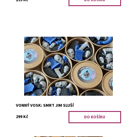
To že skončili v hrobě jim nezkazilo náladu, právě
naopak. Smrt jednomu nejen sluší, ale teď i pekelně
krásně voní. Černá - javor,...
Dostupnost:
Skladem 3
Kód:
3145
VONNÝ VOSK: SMRT JIM SLUŠÍ
299 Kč