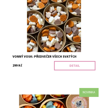
Uklidňující směs podzimu. Oranžová - kořeněná dýně.
Hnědá - jasmín, pomerančové květy a měsíček. Bílá -
borůvkový muffin. V...
Dostupnost:
Předobjednávka
Kód:
3147
VONNÝ VOSK: PŘEDVEČER VŠECH SVATÝCH
299 Kč
DETAIL
NOVINKA
Tři krásné vůně, které si můžete vychutnat každou zvlášť
a nebo vytvořit jejich dokonalou kombinaci. Žlutá -