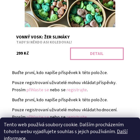
VONNÝ VOSK: ŽER SLIMÁKY
TADY SI NĚKDO ASI KOLEDOVAL!
299 Kč
DETAIL
Buďte první, kdo napíše příspěvek k této položce.
Pouze registrovaní uživatelé mohou vkládat příspěvky.
Prosím
přihlaste se
nebo se
registrujte
.
Buďte první, kdo napíše příspěvek k této položce.
Pouze registrovaní uživatelé mohou vkládat hodnocení.
Prosím
přihlaste se
nebo se
registrujte
.
Tento web používá soubory cookie. Dalším procházením
tohoto webu vyjadřujete souhlas s jejich používáním.
Další
Instagram @TheAbyssix
|
Instagram @Mlovesreading
informace.