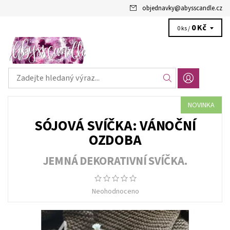
objednavky
@
abysscandle.cz
0 Kč
0 ks /
NOVINKA
SÓJOVÁ SVÍČKA: VÁNOČNÍ
OZDOBA
JEMNÁ DEKORATIVNÍ SVÍČKA.
Neohodnoceno