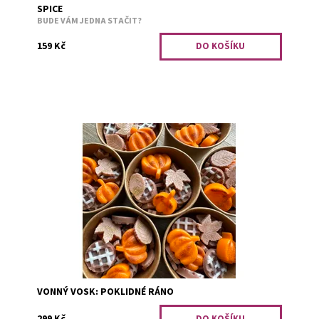
SPICE
BUDE VÁM JEDNA STAČIT?
159 Kč
Za oknem šustí listí a to vykresluje dokonalou
atmosféru pro pomalé ráno. Vykouzlete si tenhle
okamžik, kdy jen budete chtít. Dýně - dýně...
Dostupnost:
Skladem 2
Kód:
3148
VONNÝ VOSK: POKLIDNÉ RÁNO
299 Kč