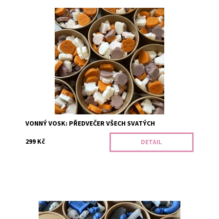
Uklidňující směs podzimu. Oranžová - kořeněná dýně.
Hnědá - jasmín, pomerančové květy a měsíček. Bílá -
borůvkový muffin. V...
Dostupnost:
Předobjednávka
Kód:
3147
VONNÝ VOSK: PŘEDVEČER VŠECH SVATÝCH
299 Kč
DETAIL
To že skončili v hrobě jim nezkazilo náladu, právě