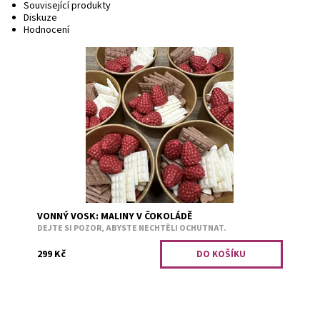
Související produkty
Diskuze
Hodnocení
Svěží a přitom sladká vonná kolekce, která vás doma
bude bavit. Využijte hravou čokoládu a malinu, s pomocí
menších peciček můžete mít pokaždé...
Dostupnost:
Skladem 6
Kód:
3062
VONNÝ VOSK: MALINY V ČOKOLÁDĚ
DEJTE SI POZOR, ABYSTE NECHTĚLI OCHUTNAT.
299 Kč