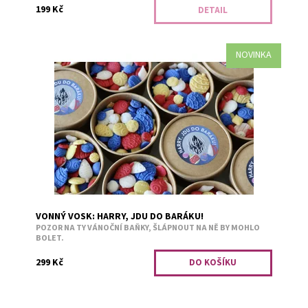
199 Kč
DETAIL
NOVINKA
Tady někdo zůstal sám doma a je připraven vykouzlit si
speciální atmosféru. Bílá - švestka s vanilkou. Červená -
pivoňka a bavlník....
Dostupnost:
Skladem 8
Kód:
3279
VONNÝ VOSK: HARRY, JDU DO BARÁKU!
POZOR NA TY VÁNOČNÍ BAŇKY, ŠLÁPNOUT NA NĚ BY MOHLO
BOLET.
299 Kč