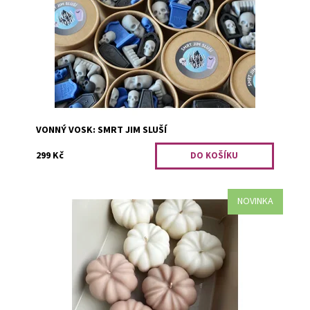
naopak. Smrt jednomu nejen sluší, ale teď i pekelně
krásně voní. Černá - javor,...
Dostupnost:
Skladem 3
Kód:
3145
VONNÝ VOSK: SMRT JIM SLUŠÍ
299 Kč
NOVINKA
Oranžová dýně se stala ikonou e-shopu, nyní jsou tu její
jemnější varianty. Krémová dýně voní po podzimním
koření. Bílá jako čerstvě...
Dostupnost:
Skladem 2
Kód:
3159/KRE