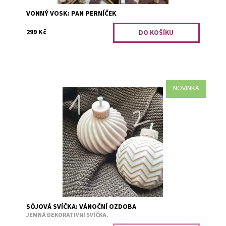
VONNÝ VOSK: PAN PERNÍČEK
299 Kč
NOVINKA
Krémové vánoční baňky voní jako sváteční pečení
vánočního cukroví. Jedna svíčka má 175 - 185 gramů.
Vybrat si můžete ze dvou jemným...
Dostupnost:
Předobjednávka
Kód:
3183/VZO
SÓJOVÁ SVÍČKA: VÁNOČNÍ OZDOBA
JEMNÁ DEKORATIVNÍ SVÍČKA.