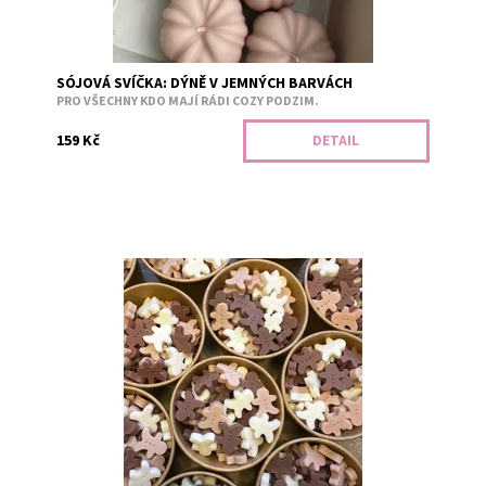
SÓJOVÁ SVÍČKA: DÝNĚ V JEMNÝCH BARVÁCH
PRO VŠECHNY KDO MAJÍ RÁDI COZY PODZIM.
159 Kč
DETAIL
Pan Perníček přijde k vám domů i s celou rodinou. Bílá -
vanilka. Tmavě hnědá - čokoládový perník. Světle hnědá -
tradiční perník....
Dostupnost:
Skladem 7
Kód:
3150