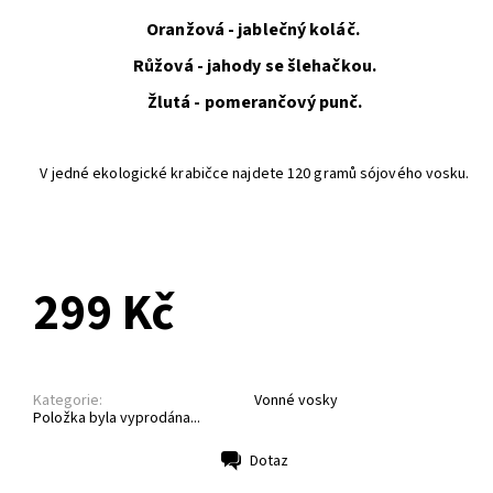
Oranžová - jablečný koláč.
Růžová - jahody se šlehačkou.
Žlutá - pomerančový punč.
V jedné ekologické krabičce najdete 120 gramů sójového vosku.
PŘEDOBJEDNÁVKA
299 Kč
Kategorie:
Vonné vosky
Položka byla vyprodána...
Dotaz
Tisk