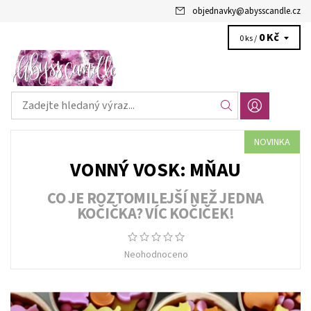
objednavky
@
abysscandle.cz
0 Kč
0 ks /
NOVINKA
VONNÝ VOSK: MŇAU
CO JE ROZTOMILEJŠÍ NEŽ JEDNA
KOČIČKA? VÍC KOČIČEK!
Neohodnoceno