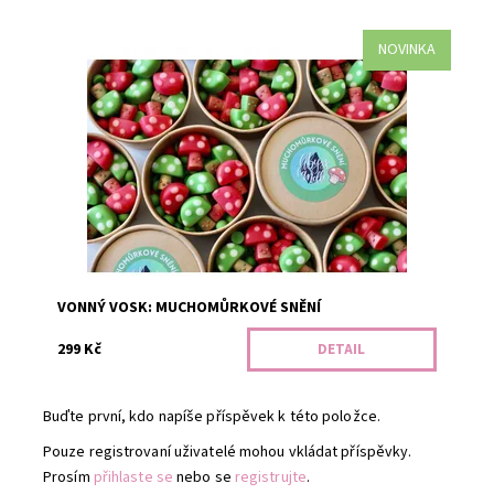
NOVINKA
Vyrazte do lesa a pak se zahřejte doma u čaje. Zelená -
vůně lesní mýtiny. Červená - pomerančový čaj. V jedné
ekologické...
Dostupnost:
Předobjednávka
Kód:
3446
VONNÝ VOSK: MUCHOMŮRKOVÉ SNĚNÍ
299 Kč
DETAIL
Buďte první, kdo napíše příspěvek k této položce.
Pouze registrovaní uživatelé mohou vkládat příspěvky.
Prosím
přihlaste se
nebo se
registrujte
.