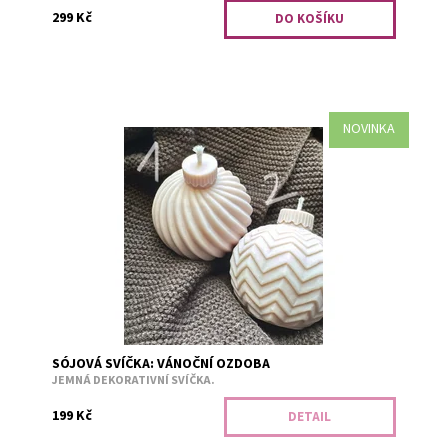
299 Kč
NOVINKA
Krémové vánoční baňky voní jako sváteční pečení
vánočního cukroví. Jedna svíčka má 175 - 185 gramů.
Vybrat si můžete ze dvou jemným...
Dostupnost:
Předobjednávka
Kód:
3183/VZO
SÓJOVÁ SVÍČKA: VÁNOČNÍ OZDOBA
JEMNÁ DEKORATIVNÍ SVÍČKA.
199 Kč
DETAIL