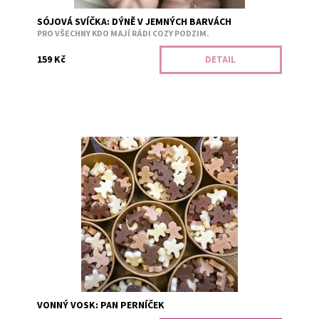
SÓJOVÁ SVÍČKA: DÝNĚ V JEMNÝCH BARVÁCH
PRO VŠECHNY KDO MAJÍ RÁDI COZY PODZIM.
159 Kč
DETAIL
Pan Perníček přijde k vám domů i s celou rodinou. Bílá -
vanilka. Tmavě hnědá - čokoládový perník. Světle hnědá -
tradiční perník....
Dostupnost:
Skladem 7
Kód:
3150
VONNÝ VOSK: PAN PERNÍČEK