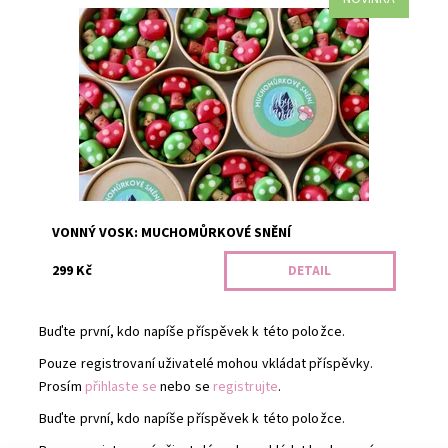
Vyrazte do lesa a pak se zahřejte doma u čaje. Zelená -
vůně lesní mýtiny. Červená - pomerančový čaj. V jedné
ekologické...
Dostupnost:
Předobjednávka
Kód:
3446
VONNÝ VOSK: MUCHOMŮRKOVÉ SNĚNÍ
299 Kč
DETAIL
Buďte první, kdo napíše příspěvek k této položce.
Pouze registrovaní uživatelé mohou vkládat příspěvky.
Prosím
přihlaste se
nebo se
registrujte
.
Buďte první, kdo napíše příspěvek k této položce.