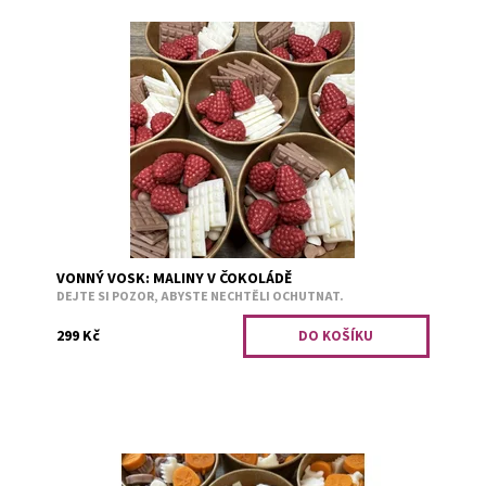
Svěží a přitom sladká vonná kolekce, která vás doma
bude bavit. Využijte hravou čokoládu a malinu, s pomocí
menších peciček můžete mít pokaždé...
Dostupnost:
Skladem 6
Kód:
3062
VONNÝ VOSK: MALINY V ČOKOLÁDĚ
DEJTE SI POZOR, ABYSTE NECHTĚLI OCHUTNAT.
299 Kč