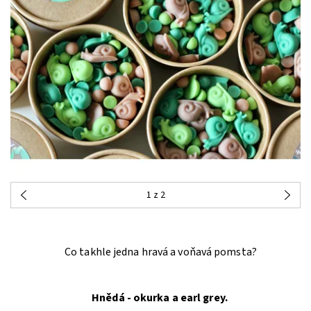
1
z 2
Co takhle jedna hravá a voňavá pomsta?
Hnědá - okurka a earl grey.