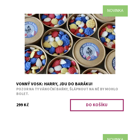
NOVINKA
Tady někdo zůstal sám doma a je připraven vykouzlit si
speciální atmosféru. Bílá - švestka s vanilkou. Červená -
pivoňka a bavlník....
Dostupnost:
Skladem 8
Kód:
3279
VONNÝ VOSK: HARRY, JDU DO BARÁKU!
POZOR NA TY VÁNOČNÍ BAŇKY, ŠLÁPNOUT NA NĚ BY MOHLO
BOLET.
299 Kč
NOVINKA