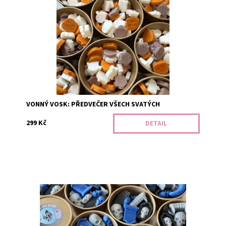
Uklidňující směs podzimu. Oranžová - kořeněná dýně.
Hnědá - jasmín, pomerančové květy a měsíček. Bílá -
borůvkový muffin. V...
Dostupnost:
Předobjednávka
Kód:
3147
VONNÝ VOSK: PŘEDVEČER VŠECH SVATÝCH
299 Kč
DETAIL
To že skončili v hrobě jim nezkazilo náladu, právě
naopak. Smrt jednomu nejen sluší, ale teď i pekelně
krásně voní. Černá - javor,...
Dostupnost:
Skladem 3