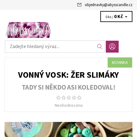
objednavky
@
abysscandle.cz
0 Kč
0 ks /
NOVINKA
VONNÝ VOSK: ŽER SLIMÁKY
TADY SI NĚKDO ASI KOLEDOVAL!
Neohodnoceno