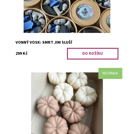
Kód:
3145
VONNÝ VOSK: SMRT JIM SLUŠÍ
299 Kč
NOVINKA
Oranžová dýně se stala ikonou e-shopu, nyní jsou tu její
jemnější varianty. Krémová dýně voní po podzimním
koření. Bílá jako čerstvě...
Dostupnost:
Skladem 2
Kód:
3159/KRE