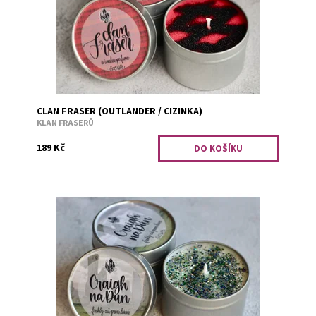
CLAN FRASER (OUTLANDER / CIZINKA)
KLAN FRASERŮ
189 Kč
Ať už byl podzim nebo zima, tohle místo stále vonělo
jako čerstvě posekaná tráva na jaře. Tady to tehdy
všechno začalo, nebo jen pokračovalo?
Dostupnost:
Předobjednávka
Kód:
2655