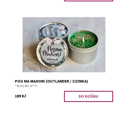
Na počátku 18. století se Angličané smáli, že oves se u
nich dává dobytku, zatímco Skotové si z něj dělají
ovesnou kaši. I třeba i na tohle by se...
Dostupnost:
Předobjednávka
Kód:
2661
POG MA MAHON! (OUTLANDER / CIZINKA)
"KISS MY A**!"
189 Kč