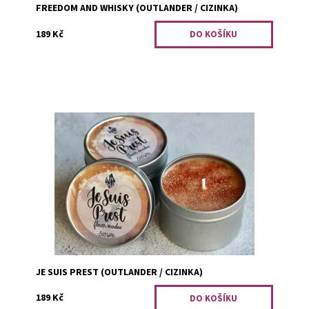
FREEDOM AND WHISKY (OUTLANDER / CIZINKA)
189 Kč
Stopoval toho jelena už notnou chvíli, když ho pak uviděl,
prostě si jen potichu přidřepl do trávy. Okamžitě ucítil
vůni mnoha květin, jakoby louka...
Dostupnost:
Skladem 1
Kód:
2652
JE SUIS PREST (OUTLANDER / CIZINKA)
189 Kč