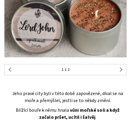
1
z 2
Jeho pravé city byli v této době zapovězené, díval se na
moře a přemýšlel, jestli se to někdy změní.
Blížící bouře k němu hnala
vůni mořské soli a když
začalo pršet, ucítil i šalvěj
.