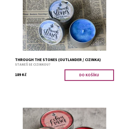
Překrásná skotská krajina je v nedohlednu? Co takhle si
o ní zasnít spolu s vůní zimolezu a bezu.
Dostupnost:
Skladem 3
Kód:
625
THROUGH THE STONES (OUTLANDER / CIZINKA)
STANEŠ SE CIZINKOU?
189 Kč
Nadčasový mužský parfém.
Dostupnost:
Předobjednávka
Kód:
1713