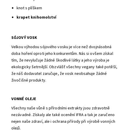
knot s plíškem
krapet knihomolství
SÓJOVÝ VOSK
Velkou výhodou sójového vosku je více než dvojnásobná
doba hoření oproti jeho konkurentům. Nás si ovšem získal
tím, že nevylučuje žádné škodlivé látky a jeho výroba je
ekologicky šetrnější. Obzvlášť všechny vegany také potěší,
že náš dodavatel zaručuje, že vosk neobsahuje žádné
živočišné produkty.
VONNÉ OLEJE
Všechny naše vůně s přírodními extrakty jsou zdravotně
nezávadné. Získaly ale také ocenění IFRA a tak je zaručeno
nejen naše zdraví, ale i ochrana přírody při výrobě vonných
olejů.