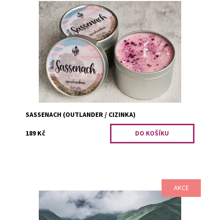
Nejdříve to bylo slovo plné nedůvěry, někdy až
zuřivosti, byla to prostě cizinka, pak ho vyslovoval s
něhou a láskou. Ta láska voněla po zralých...
Dostupnost:
Skladem 1
Kód:
2649
SASSENACH (OUTLANDER / CIZINKA)
189 Kč
AKCE
Speciální set svíček pro ty největší fanoušky Cizinky.
Devět úplně nových svíček, které vás znovu provedou