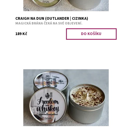
CRAIGH NA DUN (OUTLANDER | CIZINKA)
MAGICKÁ BRÁNA ČEKÁ NA SVÉ OBJEVENÍ.
189 Kč
Ta stará sbírka básní voněla trochu zapškle, pak ale mezi
stránkami nalezla uschlý květ pačule a do nosu se jí
vkrádal i lehký tón vanilky. Našla...
Dostupnost:
Předobjednávka
Kód:
2658