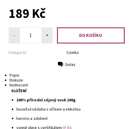
PŘEDOBJEDNÁVKA
189 Kč
-
+
Kategorie:
Cizinka
Dotaz
Tisk
Popis
Diskuze
Hodnocení
SLOŽENÍ
100% přírodní sójový vosk 100g
bezešvá nádoba s víčkem a etiketou
barvivo a zdobení
vonné oleje s certifikátem
IFRA