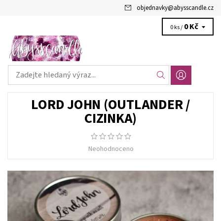
objednavky
@
abysscandle.cz
0 Kč
0 ks /
LORD JOHN (OUTLANDER /
CIZINKA)
Neohodnoceno