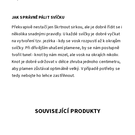
JAK SPRÁVNĚ PÁLIT SVÍČKU
Překvapivě nestačí jen škrtnout sirkou, ale je dobré řídit se i
několika snadnými pravidly. U každé svíčky je dobré vyčkat
na vytvoření tzv. jezírka - kdy se vosk rozpustí až k okrajům
svíčky. Při dřívějším uhašení plamene, by se nám postupně
tvořil tunel - knot by nám mizel, ale vosk na okrajích nikoliv.
Knot je dobré udržovat v délce zhruba jednoho centimetru,
aby plamen zůstával optimálně velký. V případě potřeby se
tedy nebojte ho lehce zastřihnout.
SOUVISEJÍCÍ PRODUKTY