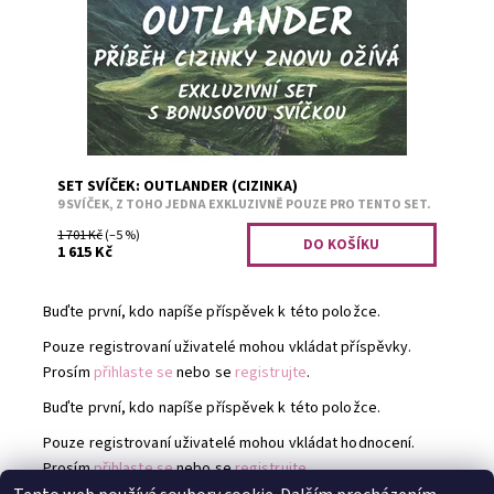
kouzelnou poutí tohoto příběhu. Z...
Dostupnost:
Předobjednávka
Kód:
2643
SET SVÍČEK: OUTLANDER (CIZINKA)
9 SVÍČEK, Z TOHO JEDNA EXKLUZIVNĚ POUZE PRO TENTO SET.
1 701 Kč
(–5 %)
1 615 Kč
Buďte první, kdo napíše příspěvek k této položce.
Pouze registrovaní uživatelé mohou vkládat příspěvky.
Prosím
přihlaste se
nebo se
registrujte
.
Buďte první, kdo napíše příspěvek k této položce.
Pouze registrovaní uživatelé mohou vkládat hodnocení.
Prosím
přihlaste se
nebo se
registrujte
.