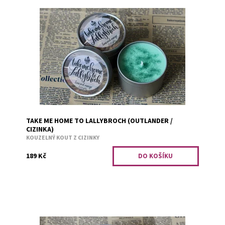
Svěží limeta a lehce nasládlé mango.
Dostupnost:
Skladem 2
Kód:
598
TAKE ME HOME TO LALLYBROCH (OUTLANDER /
CIZINKA)
KOUZELNÝ KOUT Z CIZINKY
189 Kč