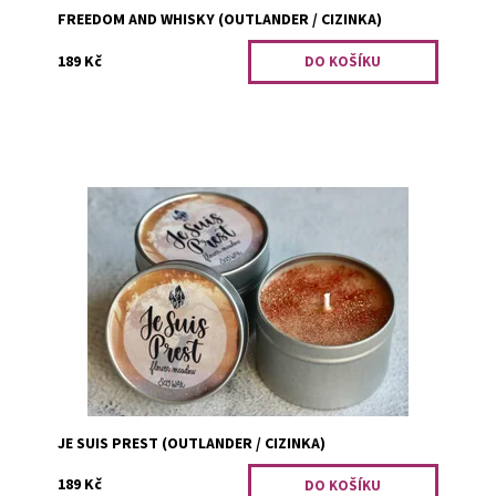
FREEDOM AND WHISKY (OUTLANDER / CIZINKA)
189 Kč
Stopoval toho jelena už notnou chvíli, když ho pak uviděl,
prostě si jen potichu přidřepl do trávy. Okamžitě ucítil
vůni mnoha květin, jakoby louka...
Dostupnost:
Skladem 1
Kód:
2652
JE SUIS PREST (OUTLANDER / CIZINKA)
189 Kč