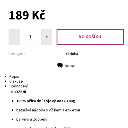
PŘEDOBJEDNÁVKA
189 Kč
-
+
Kategorie:
Cizinka
Dotaz
Tisk
Popis
Diskuze
Hodnocení
SLOŽENÍ
100% přírodní sójový vosk 100g
bezešvá nádoba s víčkem a etiketou
barvivo a zdobení