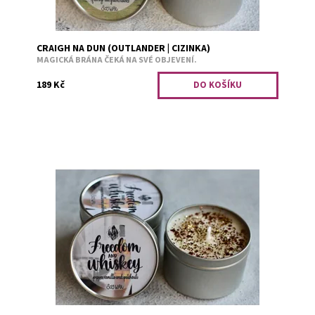
CRAIGH NA DUN (OUTLANDER | CIZINKA)
MAGICKÁ BRÁNA ČEKÁ NA SVÉ OBJEVENÍ.
189 Kč
Ta stará sbírka básní voněla trochu zapškle, pak ale mezi
stránkami nalezla uschlý květ pačule a do nosu se jí
vkrádal i lehký tón vanilky. Našla...
Dostupnost:
Předobjednávka
Kód:
2658