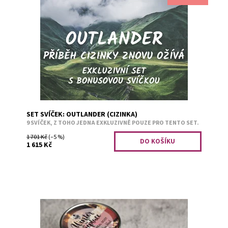
Speciální set svíček pro ty největší fanoušky Cizinky.
Devět úplně nových svíček, které vás znovu provedou
kouzelnou poutí tohoto příběhu. Z...
Dostupnost:
Předobjednávka
Kód:
2643
SET SVÍČEK: OUTLANDER (CIZINKA)
9 SVÍČEK, Z TOHO JEDNA EXKLUZIVNĚ POUZE PRO TENTO SET.
1 701 Kč
(–5 %)
1 615 Kč
Před praskajícím krbem čeká jeden klučina v kiltu...
Bylinná směs s citrusy.