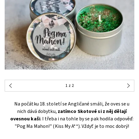
1
z 2
Na počátku 18. století se Angličané smáli, že oves se u
nich dává dobytku,
zatímco Skotové si z něj dělají
ovesnou kaši
. I třeba i na tohle by se pak hodila odpověď:
"Pog Ma Mahon!" (Kiss My A**). Vždyť je to moc dobrý!