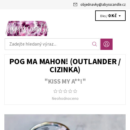
objednavky
@
abysscandle.cz
0 Kč
0 ks /
POG MA MAHON! (OUTLANDER /
CIZINKA)
"KISS MY A**!"
Neohodnoceno