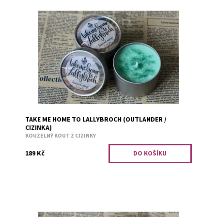
Svěží limeta a lehce nasládlé mango.
Dostupnost:
Skladem 2
Kód:
598
TAKE ME HOME TO LALLYBROCH (OUTLANDER /
CIZINKA)
KOUZELNÝ KOUT Z CIZINKY
189 Kč