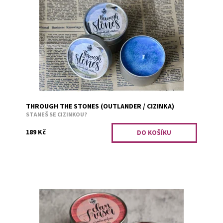
Překrásná skotská krajina je v nedohlednu? Co takhle si
o ní zasnít spolu s vůní zimolezu a bezu.
Dostupnost:
Skladem 3
Kód:
625
THROUGH THE STONES (OUTLANDER / CIZINKA)
STANEŠ SE CIZINKOU?
189 Kč
Nadčasový mužský parfém.
Dostupnost:
Předobjednávka