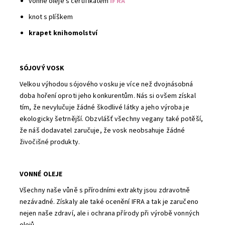
vonné oleje s certifikátem
IFRA
knot s plíškem
krapet knihomolství
SÓJOVÝ VOSK
Velkou výhodou sójového vosku je více než dvojnásobná
doba hoření oproti jeho konkurentům. Nás si ovšem získal
tím, že nevylučuje žádné škodlivé látky a jeho výroba je
ekologicky šetrnější. Obzvlášť všechny vegany také potěší,
že náš dodavatel zaručuje, že vosk neobsahuje žádné
živočišné produkty.
VONNÉ OLEJE
Všechny naše vůně s přírodními extrakty jsou zdravotně
nezávadné. Získaly ale také ocenění IFRA a tak je zaručeno
nejen naše zdraví, ale i ochrana přírody při výrobě vonných