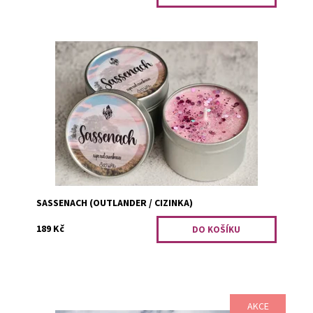
Nejdříve to bylo slovo plné nedůvěry, někdy až
zuřivosti, byla to prostě cizinka, pak ho vyslovoval s
něhou a láskou. Ta láska voněla po zralých...
Dostupnost:
Skladem 1
Kód:
2649
SASSENACH (OUTLANDER / CIZINKA)
189 Kč
AKCE