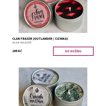
Kód:
1713
CLAN FRASER (OUTLANDER / CIZINKA)
KLAN FRASERŮ
189 Kč
Ať už byl podzim nebo zima, tohle místo stále vonělo
jako čerstvě posekaná tráva na jaře. Tady to tehdy
všechno začalo, nebo jen pokračovalo?
Dostupnost:
Předobjednávka
Kód:
2655