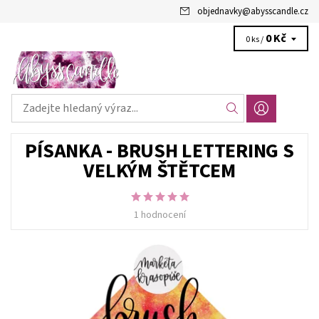
objednavky
@
abysscandle.cz
0 Kč
0 ks /
PÍSANKA - BRUSH LETTERING S
VELKÝM ŠTĚTCEM
1 hodnocení