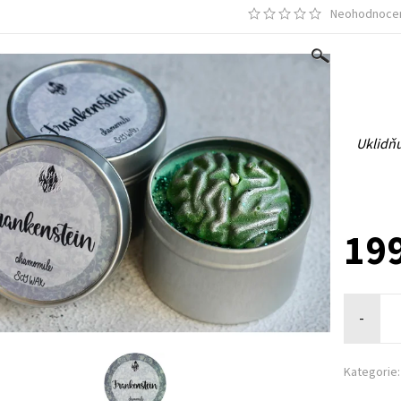
Neohodnoce
Uklidňu
199
-
Kategorie: