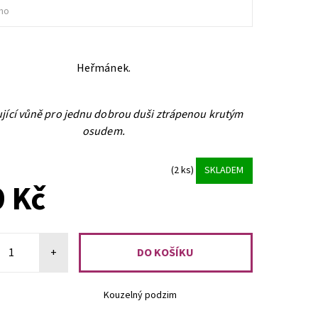
no
Heřmánek.
jící vůně pro jednu dobrou duši ztrápenou krutým
osudem.
(2 ks)
SKLADEM
 Kč
+
Kouzelný podzim