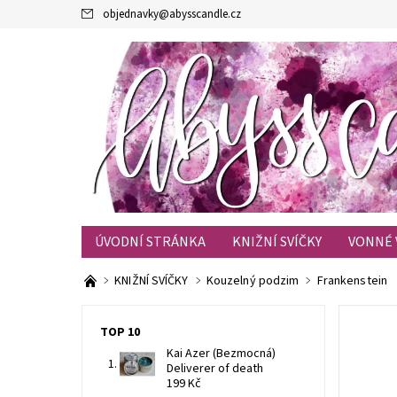
objednavky
@
abysscandle.cz
ÚVODNÍ STRÁNKA
KNIŽNÍ SVÍČKY
VONNÉ 
KONTAKTY
OBCHODNÍ PODMÍNKY
BLOG
KNIŽNÍ SVÍČKY
Kouzelný podzim
Frankenstein
TOP 10
Kai Azer (Bezmocná)
Deliverer of death
199 Kč