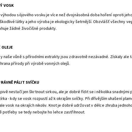
Ý VOSK
 výhodou sójového vosku je více než dvojnásobná doba hoření oproti jeho
škodlivé látky a jeho výroba je ekologicky šetrnější. Obzvlášť všechny ve
huje žádné živočišné produkty.
 OLEJE
y naše vůně s přírodními extrakty jsou zdravotně nezávadné. Získaly ale t
ochrana přírody při výrobě vonných olejů.
PRÁVNĚ PÁLIT SVÍČKU
ivě nestačí jen škrtnout sirkou, ale je dobré řídit se i několika snadnými 
zírka - kdy se vosk rozpustí až k okrajům svíčky. Při dřívějším uhašení pl
 ale vosk na okrajích nikoliv. Knot je dobré udržovat v délce zhruba jedno
ě potřeby se tedy nebojte ho lehce zastřihnout.