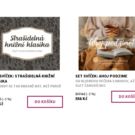
eré příběhy se hodí pro podzim
PODZIM. Přináší každý rok čarov
než jiné. A 19. století má své
atmosféru, kterou pečlivě chyst
nečně nadpřirozené kouzlo. Dr.
míru nám knihomolům. Autumn le
l and Mr. Hydehrozny, bylinky...
pumpkins pleasepečená jablka...
upnost:
Předobjednávka
Dostupnost:
Předobjednávk
2823
Kód:
2820
SVÍČEK: STRAŠIDELNÁ KNIŽNÍ
SET SVÍČEK: AHOJ PODZIME
SIKA
OD KLIDNÉHO VEČERA S KNIHOU, AŽ
SLET ČARODĚJNIC
JINDY SE TAK KRÁSNĚ BÁT, NEŽ PRÁVĚ
?
577 Kč
(–3 %)
556 Kč
č
(–3 %)
Kč