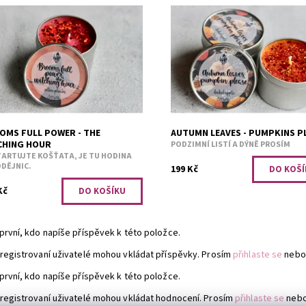
ábný bavlník.
Pečená jablka.
upnost:
Skladem 1
Dostupnost:
Skladem 2
2832
Kód:
2826
OMS FULL POWER - THE
AUTUMN LEAVES - PUMPKINS P
CHING HOUR
PODZIMNÍ LISTÍ A DÝNĚ PROSÍM
ARTUJTE KOŠŤATA, JE TU HODINA
DĚJNIC.
199 Kč
Kč
první, kdo napíše příspěvek k této položce.
registrovaní uživatelé mohou vkládat příspěvky. Prosím
přihlaste se
nebo
první, kdo napíše příspěvek k této položce.
registrovaní uživatelé mohou vkládat hodnocení. Prosím
přihlaste se
neb