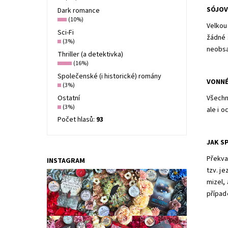
SÓJOV
Dark romance
(10%)
Velkou
Sci-Fi
žádné 
(3%)
neobsa
Thriller (a detektivka)
(16%)
Společenské (i historické) romány
VONNÉ
(3%)
Ostatní
Všechn
(3%)
ale i 
Počet hlasů:
93
JAK S
Překvap
INSTAGRAM
tzv. je
mizel,
případ