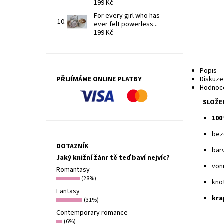
199 Kč
For every girl who has
ever felt powerless...
199 Kč
Popis
PŘIJÍMÁME ONLINE PLATBY
Diskuze
Hodnoc
SLOŽE
100
bez
DOTAZNÍK
bar
Jaký knižní žánr tě teď baví nejvíc?
von
Romantasy
(28%)
kno
Fantasy
kra
(31%)
Contemporary romance
(6%)