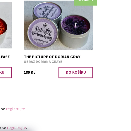
NOVINKA
Šťavnaté červené granátové jablko.
Dostupnost:
Skladem 1
Kód:
2844
LEASE
THE PICTURE OF DORIAN GRAY
OBRAZ DORIANA GRAYE
189 Kč
 se
registrujte
.
o se
registrujte
.