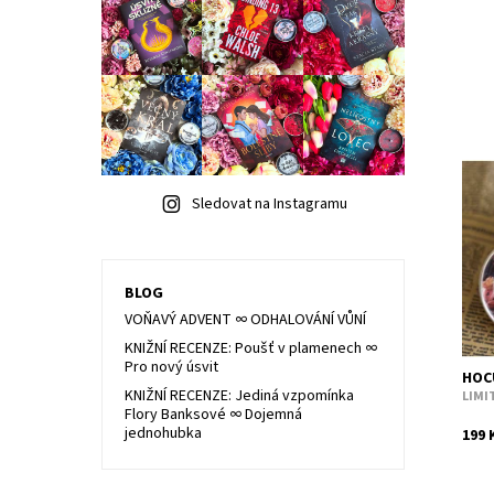
Až z
Sledovat na Instagramu
neza
Peče
Dost
Kód:
BLOG
VOŇAVÝ ADVENT ∞ ODHALOVÁNÍ VŮNÍ
KNIŽNÍ RECENZE: Poušť v plamenech ∞
Pro nový úsvit
HOC
KNIŽNÍ RECENZE: Jediná vzpomínka
LIMI
Flory Banksové ∞ Dojemná
jednohubka
199 