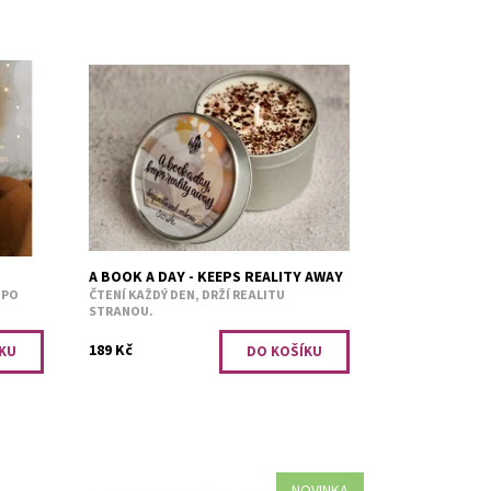
nou
Bergamot a verbena.
á na
Dostupnost:
Skladem 1
aves -
Kód:
2829
a
A BOOK A DAY - KEEPS REALITY AWAY
 PO
ČTENÍ KAŽDÝ DEN, DRŽÍ REALITU
STRANOU.
189 Kč