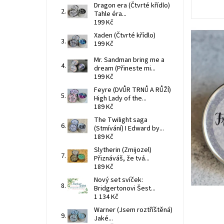
Dragon era (Čtvrté křídlo)
Tahle éra...
199 Kč
Xaden (Čtvrté křídlo)
199 Kč
Mr. Sandman bring me a
dream (Přineste mi...
199 Kč
Feyre (DVŮR TRNŮ A RŮŽÍ)
High Lady of the...
189 Kč
The Twilight saga
(Stmívání) I Edward by...
189 Kč
Slytherin (Zmijozel)
Přiznáváš, že tvá...
189 Kč
Nový set svíček:
Bridgertonovi Šest...
1 134 Kč
Warner (Jsem roztříštěná)
Jaké...