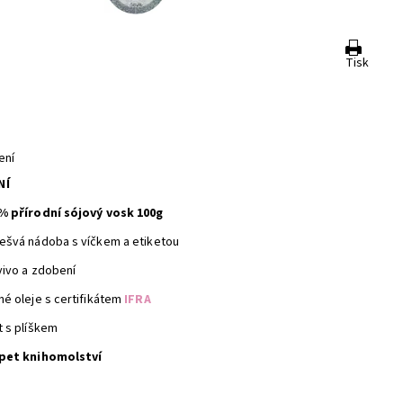
Tisk
ení
NÍ
% přírodní sójový vosk 100g
ešvá nádoba s víčkem a etiketou
vivo a zdobení
né oleje s certifikátem
IFRA
t s plíškem
pet knihomolství