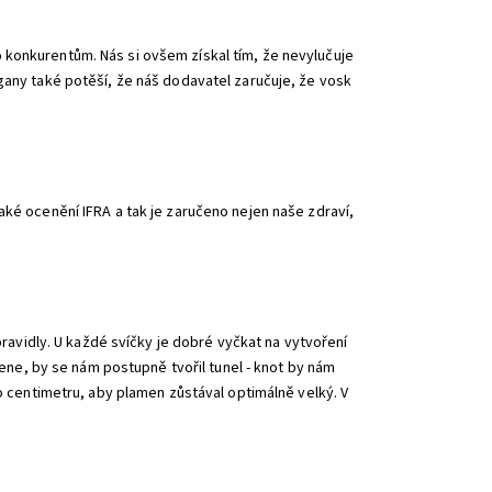
 konkurentům. Nás si ovšem získal tím, že nevylučuje
gany také potěší, že náš dodavatel zaručuje, že vosk
aké ocenění IFRA a tak je zaručeno nejen naše zdraví,
pravidly. U každé svíčky je dobré vyčkat na vytvoření
amene, by se nám postupně tvořil tunel - knot by nám
ho centimetru, aby plamen zůstával optimálně velký. V