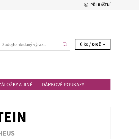
PŘIHLÁŠENÍ
0 ks /
0 Kč
ZÁLOŽKY A JINÉ
DÁRKOVÉ POUKAZY
TEIN
HEUS