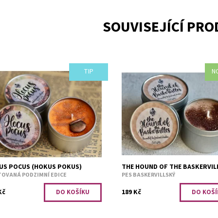
SOUVISEJÍCÍ PR
TIP
N
ase budete zkoušet nějaká kouzla,
Vůně lesa a kapradí.
pomeňte si zapálit tuhle svíčku.
Dostupnost:
Skladem 1
ná dýně s podzimním kořením.
Kód:
2838
upnost:
Skladem 2
1731
US POCUS (HOKUS POKUS)
THE HOUND OF THE BASKERVIL
TOVANÁ PODZIMNÍ EDICE
PES BASKERVILLSKÝ
Kč
189 Kč