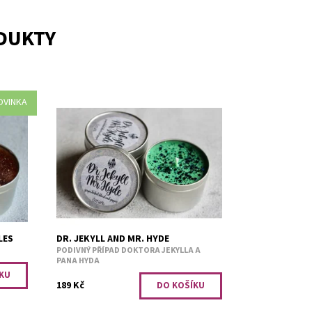
ODUKTY
OVINKA
Hrozny, bylinky a pepř.
Dostupnost:
Skladem 1
Kód:
2835
LES
DR. JEKYLL AND MR. HYDE
PODIVNÝ PŘÍPAD DOKTORA JEKYLLA A
PANA HYDA
189 Kč