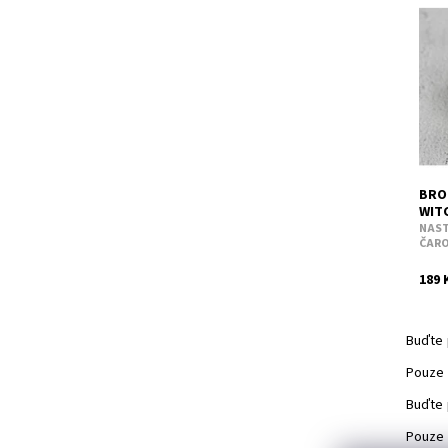
Hedv
Dost
Kód:
BRO
WIT
NAST
ČARO
189 
Buďte 
Pouze 
Buďte 
Pouze 