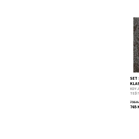
Někt
více 
jedi
Jekyl
Dost
Kód:
SET 
KLA
KDY 
TEĎ
796 K
765 