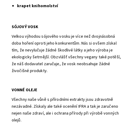
krapet knihomolství
SÓJOVÝ VOSK
Velkou výhodou sójového vosku je více než dvojnásobná
doba hoření oproti jeho konkurentům. Nás si ovšem získal
tím, že nevylučuje žádné škodlivé látky a jeho výroba je
ekologicky šetrnější. Obzvlášť všechny vegany také potěší,
že náš dodavatel zaručuje, že vosk neobsahuje žádné
živočišné produkty.
VONNÉ OLEJE
Všechny naše vůně s přírodními extrakty jsou zdravotně
nezávadné. Získaly ale také ocenění IFRA a tak je zaručeno
nejen naše zdraví, ale i ochrana přírody při výrobě vonných
olejů.