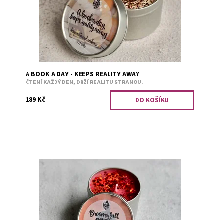
A BOOK A DAY - KEEPS REALITY AWAY
ČTENÍ KAŽDÝ DEN, DRŽÍ REALITU STRANOU.
189 Kč
Hedvábný bavlník.
Dostupnost:
Skladem 1
Kód:
2832