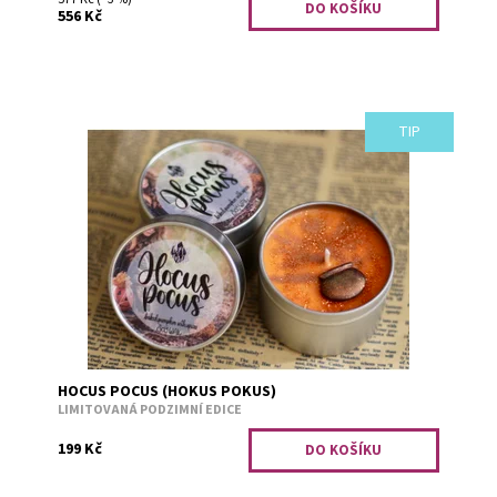
556 Kč
TIP
Až zase budete zkoušet nějaká kouzla, nezapomeňte si
zapálit tuhle svíčku. Pečená dýně s podzimním kořením.
Dostupnost:
Skladem 2
Kód:
1731
HOCUS POCUS (HOKUS POKUS)
LIMITOVANÁ PODZIMNÍ EDICE
199 Kč