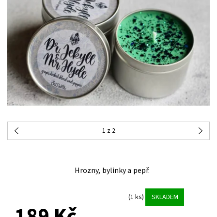
1
z 2
Hrozny, bylinky a pepř.
(1 ks)
SKLADEM
189 Kč