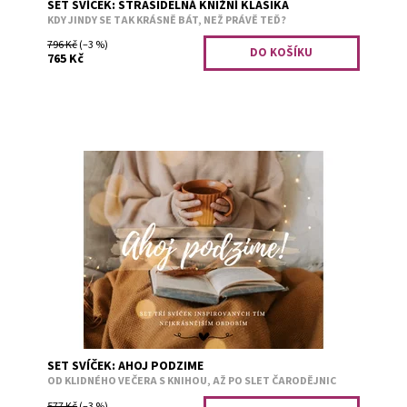
SET SVÍČEK: STRAŠIDELNÁ KNIŽNÍ KLASIKA
KDY JINDY SE TAK KRÁSNĚ BÁT, NEŽ PRÁVĚ TEĎ?
796 Kč
(–3 %)
765 Kč
PODZIM. Přináší každý rok čarovnou atmosféru, kterou
pečlivě chystá na míru nám knihomolům. Autumn leaves -
pumpkins pleasepečená jablka...
Dostupnost:
Předobjednávka
Kód:
2820
SET SVÍČEK: AHOJ PODZIME
OD KLIDNÉHO VEČERA S KNIHOU, AŽ PO SLET ČARODĚJNIC
577 Kč
(–3 %)