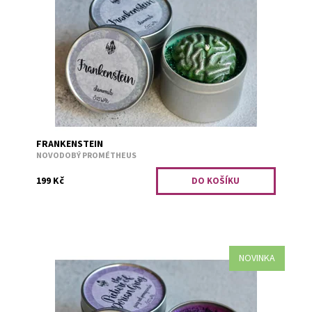
Heřmánek. Uklidňující vůně pro jednu dobrou duši
ztrápenou krutým osudem.
Dostupnost:
Skladem 2
Kód:
2841
FRANKENSTEIN
NOVODOBÝ PROMÉTHEUS
199 Kč
NOVINKA
Šťavnaté červené granátové jablko.
Dostupnost:
Předobjednávka
Kód:
2844