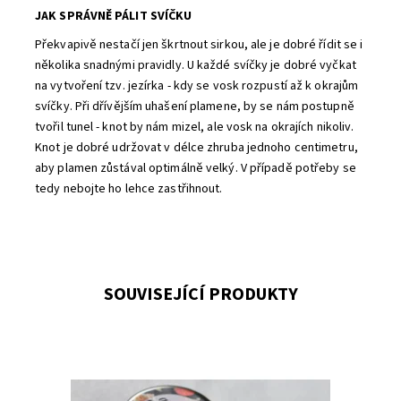
JAK SPRÁVNĚ PÁLIT SVÍČKU
Překvapivě nestačí jen škrtnout sirkou, ale je dobré řídit se i
několika snadnými pravidly. U každé svíčky je dobré vyčkat
na vytvoření tzv. jezírka - kdy se vosk rozpustí až k okrajům
svíčky. Při dřívějším uhašení plamene, by se nám postupně
tvořil tunel - knot by nám mizel, ale vosk na okrajích nikoliv.
Knot je dobré udržovat v délce zhruba jednoho centimetru,
aby plamen zůstával optimálně velký. V případě potřeby se
tedy nebojte ho lehce zastřihnout.
SOUVISEJÍCÍ PRODUKTY
Pečená jablka.