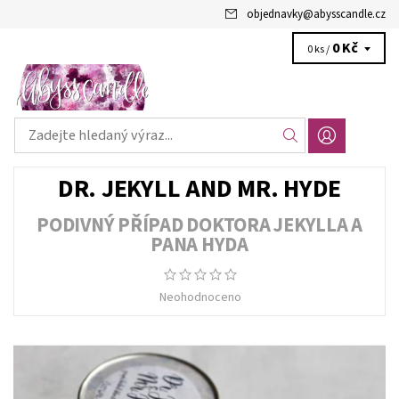
objednavky
@
abysscandle.cz
0 Kč
0 ks /
DR. JEKYLL AND MR. HYDE
PODIVNÝ PŘÍPAD DOKTORA JEKYLLA A
PANA HYDA
Neohodnoceno