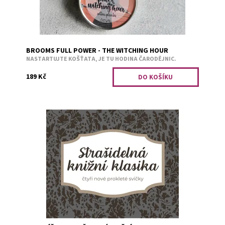
BROOMS FULL POWER - THE WITCHING HOUR
NASTARTUJTE KOŠŤATA, JE TU HODINA ČARODĚJNIC.
189 Kč
Některé příběhy se hodí pro podzim více než jiné. A 19.
století má své jedinečně nadpřirozené kouzlo. Dr. Jekyll
and Mr. Hydehrozny, bylinky...
Dostupnost:
Předobjednávka
Kód:
2823