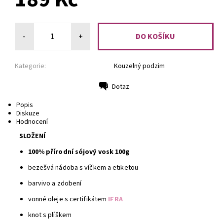
-
+
Kategorie:
Kouzelný podzim
Dotaz
Tisk
Popis
Diskuze
Hodnocení
SLOŽENÍ
100% přírodní sójový vosk 100g
bezešvá nádoba s víčkem a etiketou
barvivo a zdobení
vonné oleje s certifikátem
IFRA
knot s plíškem