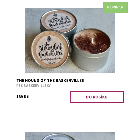
NOVINKA
Vůně lesa a kapradí.
Dostupnost:
Skladem 1
Kód:
2838
THE HOUND OF THE BASKERVILLES
PES BASKERVILLSKÝ
189 Kč