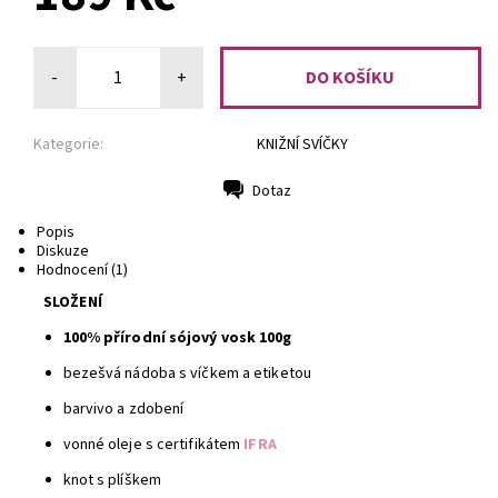
-
+
Kategorie:
KNIŽNÍ SVÍČKY
Dotaz
Tisk
Popis
Diskuze
Hodnocení (1)
SLOŽENÍ
100% přírodní sójový vosk 100g
bezešvá nádoba s víčkem a etiketou
barvivo a zdobení
vonné oleje s certifikátem
IFRA
knot s plíškem