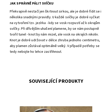
JAK SPRÁVNĚ PÁLIT SVÍČKU
Překvapivě nestačí jen škrtnout sirkou, ale je dobré řídit se i
několika snadnými pravidly. U každé svíčky je dobré vyčkat
na vytvoření tzv. jezírka - kdy se vosk rozpustí až k okrajům
svíčky. Při dřívějším uhašení plamene, by se nám postupně
tvořil tunel - knot by nám mizel, ale vosk na okrajích nikoliv.
Knot je dobré udržovat v délce zhruba jednoho centimetru,
aby plamen zůstával optimálně velký. V případě potřeby se
tedy nebojte ho lehce zastřihnout.
SOUVISEJÍCÍ PRODUKTY
Rudé lesní plody s kořením.