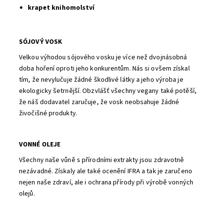
krapet knihomolství
SÓJOVÝ VOSK
Velkou výhodou sójového vosku je více než dvojnásobná
doba hoření oproti jeho konkurentům. Nás si ovšem získal
tím, že nevylučuje žádné škodlivé látky a jeho výroba je
ekologicky šetrnější. Obzvlášť všechny vegany také potěší,
že náš dodavatel zaručuje, že vosk neobsahuje žádné
živočišné produkty.
VONNÉ OLEJE
Všechny naše vůně s přírodními extrakty jsou zdravotně
nezávadné. Získaly ale také ocenění IFRA a tak je zaručeno
nejen naše zdraví, ale i ochrana přírody při výrobě vonných
olejů.