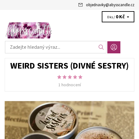
objednavky
@
abysscandle.cz
0 Kč
0 ks /
WEIRD SISTERS (DIVNÉ SESTRY)
1 hodnocení