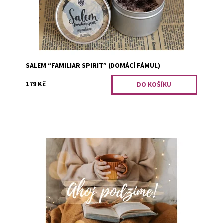
Kód:
1937
SALEM “FAMILIAR SPIRIT” (DOMÁCÍ FÁMUL)
179 Kč
PODZIM. Přináší každý rok čarovnou atmosféru, kterou
pečlivě chystá na míru nám knihomolům. Autumn leaves -
pumpkins pleasepečená jablka...
Dostupnost:
Předobjednávka
Kód:
2820