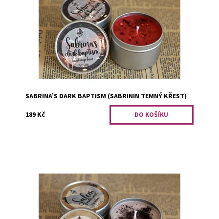
Dostupnost:
Předobjednávka
Kód:
1934
SABRINA’S DARK BAPTISM (SABRININ TEMNÝ KŘEST)
189 Kč
Tato svíčka je dostupná pouze při objednání minimálního
počtu tří kusů. Vonné spojení, které vykouzlilo teplé
tóny kašmíru.
Dostupnost:
PRO OPRAVDOVÉ FANOUŠKY