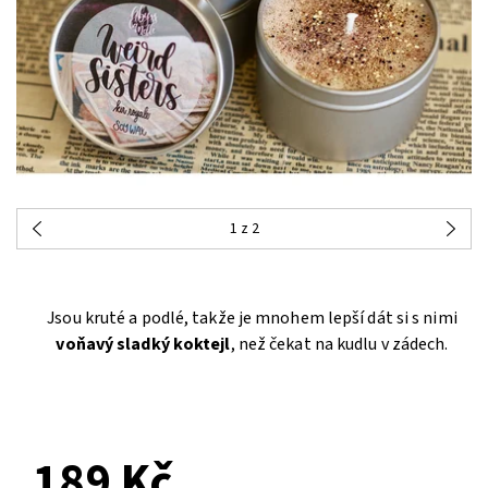
1
z 2
Jsou kruté a podlé, takže je mnohem lepší dát si s nimi
voňavý sladký koktejl
, než čekat na kudlu v zádech.
NA DOTAZ
189 Kč