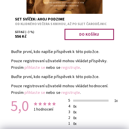
SET SVÍČEK: AHOJ PODZIME
OD KLIDNÉHO VEČERA S KNIHOU, AŽ PO SLET ČARODĚJNIC
577 Kč
(–3 %)
556 Kč
Buďte první, kdo napíše příspěvek k této položce.
Pouze registrovaní uživatelé mohou vkládat příspěvky.
Prosím
přihlaste se
nebo se
registrujte
.
Buďte první, kdo napíše příspěvek k této položce.
Pouze registrovaní uživatelé mohou vkládat hodnocení.
Prosím
přihlaste se
nebo se
registrujte
.
5,0
5
1x
4
0x
1 hodnocení
3
0x
2
0x
1
0x