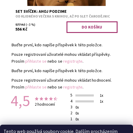
SET SVÍČEK: AHOJ PODZIME
OD KLIDNÉHO VEČERA S KNIHOU, AŽ PO SLET ČARODĚJNIC
577 Kč
(–3 %)
556 Kč
Buďte první, kdo napíše příspěvek k této položce.
Pouze registrovaní uživatelé mohou vkládat příspěvky.
Prosím
přihlaste se
nebo se
registrujte
.
Buďte první, kdo napíše příspěvek k této položce.
Pouze registrovaní uživatelé mohou vkládat hodnocení.
Prosím
přihlaste se
nebo se
registrujte
.
4,5
5
1x
4
1x
2 hodnocení
3
0x
2
0x
1
0x
Tento web používá soubory cookie. Dalším procházením