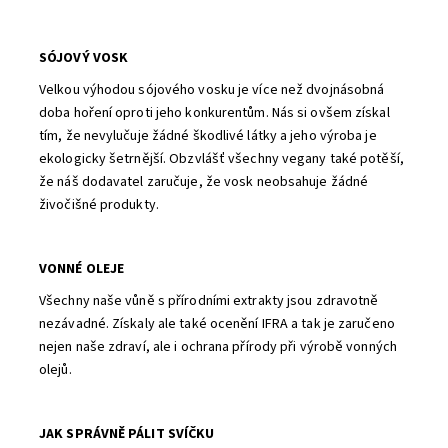
SÓJOVÝ VOSK
Velkou výhodou sójového vosku je více než dvojnásobná
doba hoření oproti jeho konkurentům. Nás si ovšem získal
tím, že nevylučuje žádné škodlivé látky a jeho výroba je
ekologicky šetrnější. Obzvlášť všechny vegany také potěší,
že náš dodavatel zaručuje, že vosk neobsahuje žádné
živočišné produkty.
VONNÉ OLEJE
Všechny naše vůně s přírodními extrakty jsou zdravotně
nezávadné. Získaly ale také ocenění IFRA a tak je zaručeno
nejen naše zdraví, ale i ochrana přírody při výrobě vonných
olejů.
JAK SPRÁVNĚ PÁLIT SVÍČKU