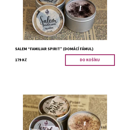
tóny kašmíru.
Dostupnost:
PRO OPRAVDOVÉ FANOUŠKY
Kód:
1937
SALEM “FAMILIAR SPIRIT” (DOMÁCÍ FÁMUL)
179 Kč
Jsou kruté a podlé, takže je mnohem lepší dát si s nimi
voňavý sladký koktejl, než čekat na kudlu v zádech.
Dostupnost:
Na dotaz
Kód:
1940