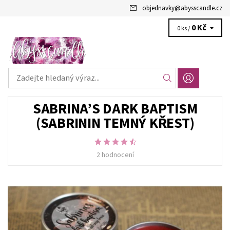
objednavky
@
abysscandle.cz
0 Kč
0 ks /
SABRINA’S DARK BAPTISM
(SABRININ TEMNÝ KŘEST)
2 hodnocení