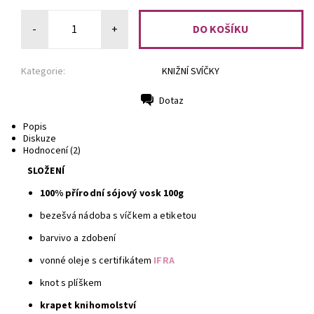
-
+
Kategorie:
KNIŽNÍ SVÍČKY
Dotaz
Tisk
Popis
Diskuze
Hodnocení (2)
SLOŽENÍ
100% přírodní sójový vosk 100g
bezešvá nádoba s víčkem a etiketou
barvivo a zdobení
vonné oleje s certifikátem
IFRA
knot s plíškem
krapet knihomolství