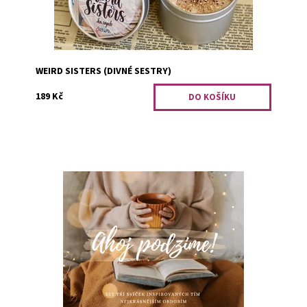
WEIRD SISTERS (DIVNÉ SESTRY)
189 Kč
PODZIM. Přináší každý rok čarovnou atmosféru, kterou
pečlivě chystá na míru nám knihomolům. Autumn leaves -
pumpkins pleasepečená jablka...
Dostupnost:
Předobjednávka
Kód:
2820