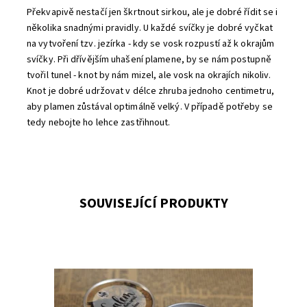
Překvapivě nestačí jen škrtnout sirkou, ale je dobré řídit se i
několika snadnými pravidly. U každé svíčky je dobré vyčkat
na vytvoření tzv. jezírka - kdy se vosk rozpustí až k okrajům
svíčky. Při dřívějším uhašení plamene, by se nám postupně
tvořil tunel - knot by nám mizel, ale vosk na okrajích nikoliv.
Knot je dobré udržovat v délce zhruba jednoho centimetru,
aby plamen zůstával optimálně velký. V případě potřeby se
tedy nebojte ho lehce zastřihnout.
SOUVISEJÍCÍ PRODUKTY
Tato svíčka je dostupná pouze při objednání minimálního
počtu tří kusů. Vonné spojení, které vykouzlilo teplé