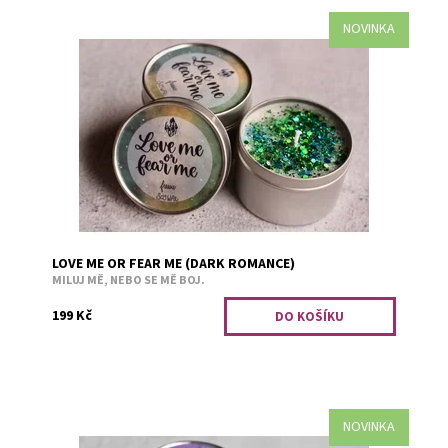
NOVINKA
Vůně frézie.
Dostupnost:
Skladem 1
Kód:
3439
LOVE ME OR FEAR ME (DARK ROMANCE)
MILUJ MĚ, NEBO SE MĚ BOJ.
199 Kč
NOVINKA