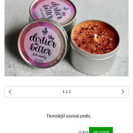
1
z 2
Temnější vonná směs.
(1 ks)
SKLADEM