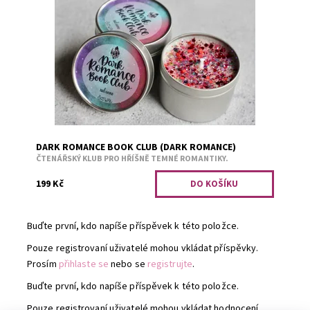
Vůně červeného vína.
Dostupnost:
Předobjednávka
Kód:
3440
DARK ROMANCE BOOK CLUB (DARK ROMANCE)
ČTENÁŘSKÝ KLUB PRO HŘÍŠNĚ TEMNÉ ROMANTIKY.
199 Kč
Buďte první, kdo napíše příspěvek k této položce.
Pouze registrovaní uživatelé mohou vkládat příspěvky.
Prosím
přihlaste se
nebo se
registrujte
.
Buďte první, kdo napíše příspěvek k této položce.
Pouze registrovaní uživatelé mohou vkládat hodnocení.