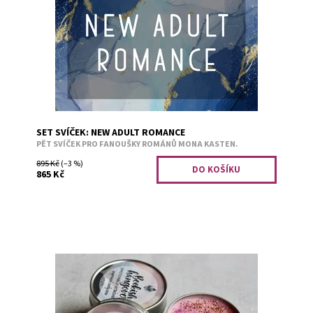
vůněmi svíček to budete mít stejné, jen se vyhnete
komplikacím. Again vanilka s...
Dostupnost:
Předobjednávka
Kód:
2554
SET SVÍČEK: NEW ADULT ROMANCE
PĚT SVÍČEK PRO FANOUŠKY ROMÁNŮ MONA KASTEN.
895 Kč
(–3 %)
865 Kč
Mátové bonbóny na zchlazení emocí.
Dostupnost:
Skladem 2
Kód:
2757