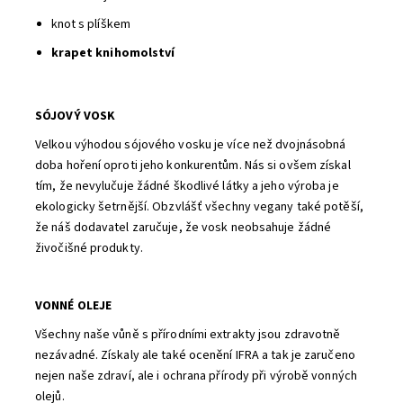
knot s plíškem
krapet knihomolství
SÓJOVÝ VOSK
Velkou výhodou sójového vosku je více než dvojnásobná
doba hoření oproti jeho konkurentům. Nás si ovšem získal
tím, že nevylučuje žádné škodlivé látky a jeho výroba je
ekologicky šetrnější. Obzvlášť všechny vegany také potěší,
že náš dodavatel zaručuje, že vosk neobsahuje žádné
živočišné produkty.
VONNÉ OLEJE
Všechny naše vůně s přírodními extrakty jsou zdravotně
nezávadné. Získaly ale také ocenění IFRA a tak je zaručeno
nejen naše zdraví, ale i ochrana přírody při výrobě vonných
olejů.