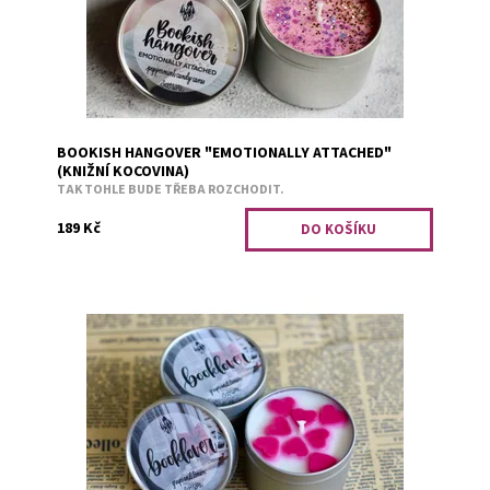
BOOKISH HANGOVER "EMOTIONALLY ATTACHED"
(KNIŽNÍ KOCOVINA)
TAK TOHLE BUDE TŘEBA ROZCHODIT.
189 Kč
Svěží vůně hroznů a citrónu.
Dostupnost:
Skladem 2
Kód:
1584