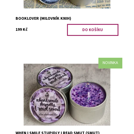
BOOKLOVER (MILOVNÍK KNIH)
199 Kč
NOVINKA
Bavlník a šeřík.
Dostupnost:
Předobjednávka
Kód:
3254
WHEN I SMILE STUPIDLY I READ SMUT (SMUT)