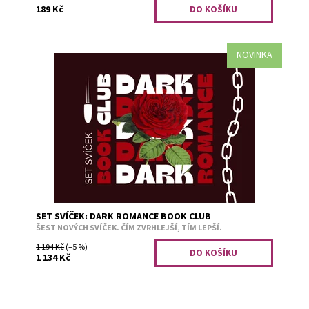
189 Kč
NOVINKA
🔥 Pro všechny, kdo milují temné příběhy. 🔥 Vstupte do
světa, kde se vášeň mísí s nebezpečím a romantika má
ostřejší hrany....
Dostupnost:
Předobjednávka
Kód:
3436
SET SVÍČEK: DARK ROMANCE BOOK CLUB
ŠEST NOVÝCH SVÍČEK. ČÍM ZVRHLEJŠÍ, TÍM LEPŠÍ.
1 194 Kč
(–5 %)
1 134 Kč