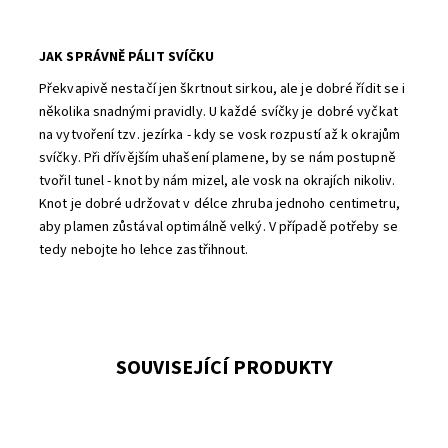
JAK SPRÁVNĚ PÁLIT SVÍČKU
Překvapivě nestačí jen škrtnout sirkou, ale je dobré řídit se i
několika snadnými pravidly. U každé svíčky je dobré vyčkat
na vytvoření tzv. jezírka - kdy se vosk rozpustí až k okrajům
svíčky. Při dřívějším uhašení plamene, by se nám postupně
tvořil tunel - knot by nám mizel, ale vosk na okrajích nikoliv.
Knot je dobré udržovat v délce zhruba jednoho centimetru,
aby plamen zůstával optimálně velký. V případě potřeby se
tedy nebojte ho lehce zastřihnout.
SOUVISEJÍCÍ PRODUKTY