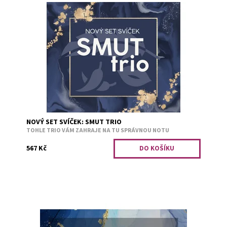
Ideální set pro fanoušky žhavé romantiky. When I smile
stupidly, I read smut.hedvábný bavlník s šeříkem I like my
books a little spicy....
Dostupnost:
Předobjednávka
Kód:
3134
NOVÝ SET SVÍČEK: SMUT TRIO
TOHLE TRIO VÁM ZAHRAJE NA TU SPRÁVNOU NOTU
567 Kč
Hrdiny příběhů vždy zasáhne osudová láska, s těmito