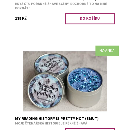
KDYŽ ČTU POŘÁDNĚ ŽHAVÉ SCÉNY, ROZHODNĚ TO NA MNĚ
POZNÁTE.
189 Kč
NOVINKA
Švestka s grapefruitem.
Dostupnost:
Skladem 2
Kód:
3255
MY READING HISTORY IS PRETTY HOT (SMUT)
MOJE ČTENÁŘSKÁ HISTORIE JE PĚKNĚ ŽHAVÁ.