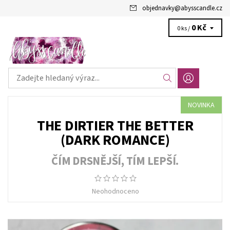
objednavky
@
abysscandle.cz
0 Kč
0 ks /
NOVINKA
THE DIRTIER THE BETTER
(DARK ROMANCE)
ČÍM DRSNĚJŠÍ, TÍM LEPŠÍ.
Neohodnoceno