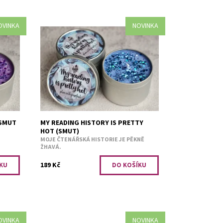
OVINKA
NOVINKA
Švestka s grapefruitem.
a
Dostupnost:
Skladem 2
Kód:
3255
 SMUT
MY READING HISTORY IS PRETTY
HOT (SMUT)
MOJE ČTENÁŘSKÁ HISTORIE JE PĚKNĚ
ŽHAVÁ.
189 Kč
OVINKA
NOVINKA