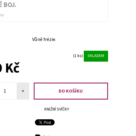
Ě BOJ.
no
Vůně frézie.
(1 ks)
SKLADEM
 Kč
+
KNIŽNÍ SVÍČKY