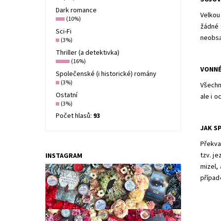
Dark romance
Velkou
(10%)
žádné 
Sci-Fi
neobsa
(3%)
Thriller (a detektivka)
(16%)
VONNÉ
Společenské (i historické) romány
(3%)
Všechn
Ostatní
ale i 
(3%)
Počet hlasů:
93
JAK S
Překvap
tzv. je
INSTAGRAM
mizel,
případ