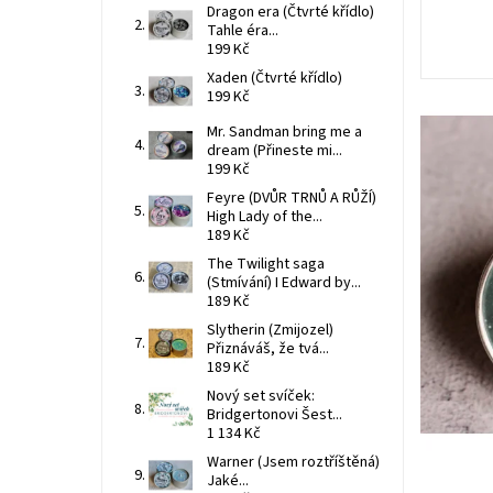
Dragon era (Čtvrté křídlo)
Tahle éra...
199 Kč
Xaden (Čtvrté křídlo)
199 Kč
Mr. Sandman bring me a
dream (Přineste mi...
199 Kč
Feyre (DVŮR TRNŮ A RŮŽÍ)
High Lady of the...
189 Kč
The Twilight saga
(Stmívání) I Edward by...
189 Kč
Slytherin (Zmijozel)
Přiznáváš, že tvá...
189 Kč
Nový set svíček:
Bridgertonovi Šest...
1 134 Kč
Warner (Jsem roztříštěná)
Jaké...