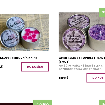
N
í vůně hroznů a citrónu.
Bavlník a šeřík.
upnost:
Skladem 2
Dostupnost:
Předobjednávk
1584
Kód:
3254
KLOVER (MILOVNÍK KNIH)
WHEN I SMILE STUPIDLY I READ
(SMUT)
KDYŽ ČTU POŘÁDNĚ ŽHAVÉ SCÉNY,
Kč
ROZHODNĚ TO NA MNĚ POZNÁTE.
189 Kč
NOVINKA
N