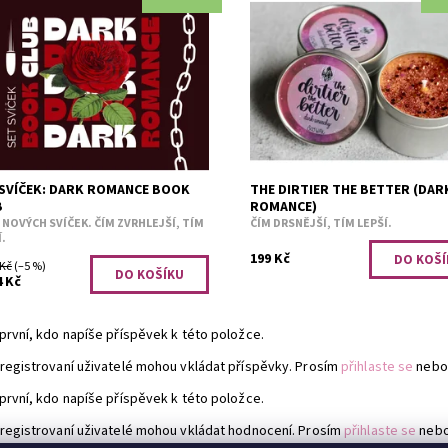
ro všechny, kdo milují temné
Temnější vonná směs.
ěhy. 🔥 Vstupte do světa, kde se
Dostupnost:
Skladem 1
ň mísí s nebezpečím a romantika
Kód:
3441
třejší hrany....
upnost:
Předobjednávka
3436
 SVÍČEK: DARK ROMANCE BOOK
THE DIRTIER THE BETTER (DAR
B
ROMANCE)
 NOVÝCH SVÍČEK. ČÍM ZVRHLEJŠÍ, TÍM
ČÍM DRSNĚJŠÍ, TÍM LEPŠÍ.
Í.
199 Kč
 Kč
(–5 %)
4 Kč
první, kdo napíše příspěvek k této položce.
registrovaní uživatelé mohou vkládat příspěvky. Prosím
přihlaste se
nebo
první, kdo napíše příspěvek k této položce.
registrovaní uživatelé mohou vkládat hodnocení. Prosím
přihlaste se
neb