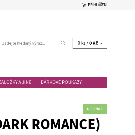
PŘIHLÁŠENÍ
0 ks /
0 Kč
ZÁLOŽKY A JINÉ
DÁRKOVÉ POUKAZY
NOVINKA
(DARK ROMANCE)