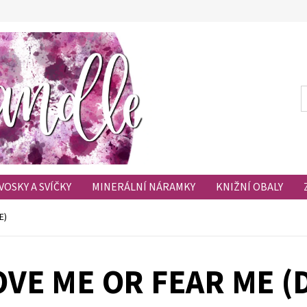
VOSKY A SVÍČKY
MINERÁLNÍ NÁRAMKY
KNIŽNÍ OBALY
HODNOCENÍ OBCHODU
OBLÍBENÉ PRODUKTY
E)
OVE ME OR FEAR ME 