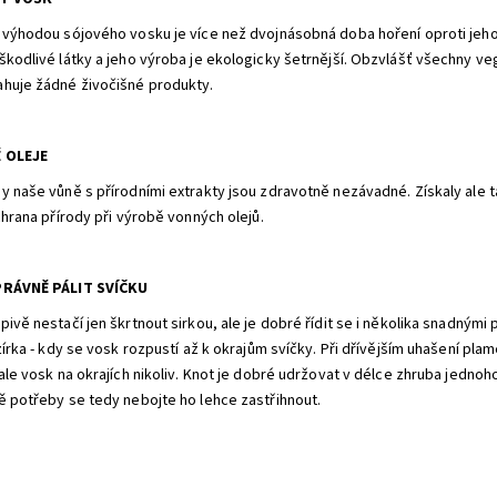
 výhodou sójového vosku je více než dvojnásobná doba hoření oproti jeho
škodlivé látky a jeho výroba je ekologicky šetrnější. Obzvlášť všechny ve
huje žádné živočišné produkty.
 OLEJE
y naše vůně s přírodními extrakty jsou zdravotně nezávadné. Získaly ale t
ochrana přírody při výrobě vonných olejů.
PRÁVNĚ PÁLIT SVÍČKU
ivě nestačí jen škrtnout sirkou, ale je dobré řídit se i několika snadnými 
zírka - kdy se vosk rozpustí až k okrajům svíčky. Při dřívějším uhašení pl
 ale vosk na okrajích nikoliv. Knot je dobré udržovat v délce zhruba jedno
ě potřeby se tedy nebojte ho lehce zastřihnout.