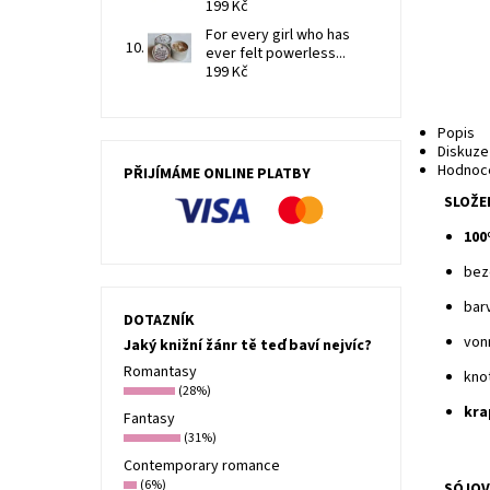
199 Kč
For every girl who has
ever felt powerless...
199 Kč
Popis
Diskuze
Hodnoc
PŘIJÍMÁME ONLINE PLATBY
SLOŽE
100
bez
bar
DOTAZNÍK
von
Jaký knižní žánr tě teď baví nejvíc?
Romantasy
kno
(28%)
kra
Fantasy
(31%)
Contemporary romance
(6%)
SÓJOV