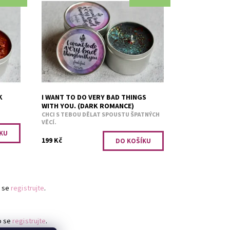
Směs lesního ovoce.
Dostupnost:
Skladem 1
Kód:
3442
K
I WANT TO DO VERY BAD THINGS
WITH YOU. (DARK ROMANCE)
CHCI S TEBOU DĚLAT SPOUSTU ŠPATNÝCH
VĚCÍ.
199 Kč
 se
registrujte
.
o se
registrujte
.