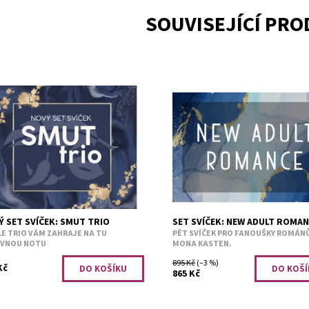
SOUVISEJÍCÍ PR
lní set pro fanoušky žhavé
Hrdiny příběhů vždy zasáhne o
ntiky. When I smile stupidly, I
láska, s těmito vůněmi svíček to
 smut.hedvábný bavlník s šeříkem I
budete mít stejné, jen se vyhnet
my books a little spicy....
komplikacím. Again vanilka s...
upnost:
Předobjednávka
Dostupnost:
Předobjednávk
3134
Kód:
2554
 SET SVÍČEK: SMUT TRIO
SET SVÍČEK: NEW ADULT ROMA
E TRIO VÁM ZAHRAJE NA TU
PĚT SVÍČEK PRO FANOUŠKY ROMÁN
ÁVNOU NOTU
MONA KASTEN.
895 Kč
(–3 %)
Kč
865 Kč