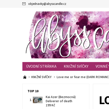
objednavky
@
abysscandle.cz
ÚVODNÍ STRÁNKA
KNIŽNÍ SVÍČKY
VONNÉ 
KONTAKTY
OBCHODNÍ PODMÍNKY
BLOG
KNIŽNÍ SVÍČKY
Love me or fear me (DARK ROMANC
TOP 10
L
Kai Azer (Bezmocná)
Deliverer of death
199 Kč