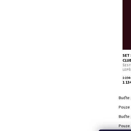
🔥 P
příb
váše
má os
Dost
Kód:
SET
CLU
ŠEST
LEPŠ
1 194
1 13
Buďte 
Pouze 
Buďte 
Pouze 