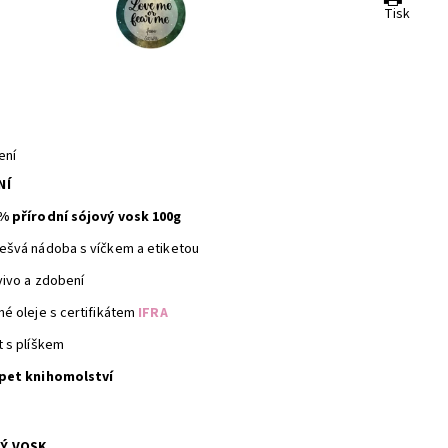
Tisk
ení
NÍ
% přírodní sójový vosk 100g
ešvá nádoba s víčkem a etiketou
vivo a zdobení
né oleje s certifikátem
IFRA
t s plíškem
pet knihomolství
Ý VOSK