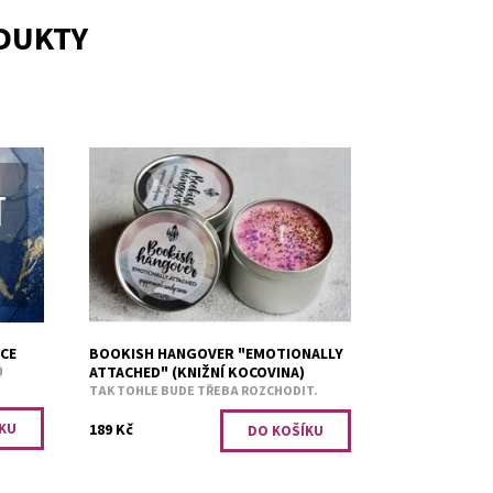
ODUKTY
sudová
Mátové bonbóny na zchlazení emocí.
Dostupnost:
Skladem 2
e
Kód:
2757
a
NCE
BOOKISH HANGOVER "EMOTIONALLY
ATTACHED" (KNIŽNÍ KOCOVINA)
Ů
TAK TOHLE BUDE TŘEBA ROZCHODIT.
189 Kč