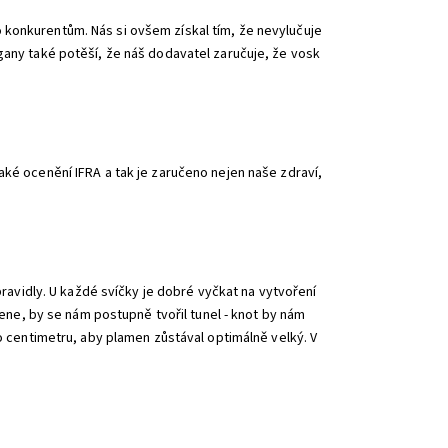
 konkurentům. Nás si ovšem získal tím, že nevylučuje
gany také potěší, že náš dodavatel zaručuje, že vosk
aké ocenění IFRA a tak je zaručeno nejen naše zdraví,
pravidly. U každé svíčky je dobré vyčkat na vytvoření
amene, by se nám postupně tvořil tunel - knot by nám
ho centimetru, aby plamen zůstával optimálně velký. V