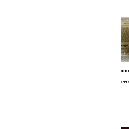
Svěž
Dost
Kód:
BOO
199 