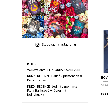
Ideá
roma
Sledovat na Instagramu
read
like 
Dost
Kód:
BLOG
VOŇAVÝ ADVENT ∞ ODHALOVÁNÍ VŮNÍ
KNIŽNÍ RECENZE: Poušť v plamenech ∞
NOVÝ
Pro nový úsvit
TOHL
SPR
KNIŽNÍ RECENZE: Jediná vzpomínka
Flory Banksové ∞ Dojemná
567 
jednohubka