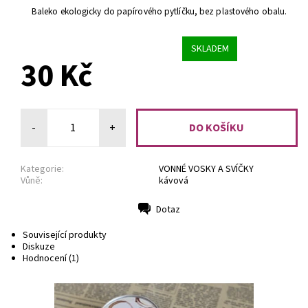
Baleko ekologicky do papírového pytlíčku, bez plastového obalu.
SKLADEM
30 Kč
-
+
Kategorie:
VONNÉ VOSKY A SVÍČKY
Vůně:
kávová
Dotaz
Tisk
Související produkty
Diskuze
Hodnocení (1)
Svíčka inspirována seriálem Gilmorova děvčata :) Vůně