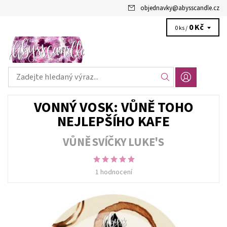
objednavky
@
abysscandle.cz
0 Kč
0 ks /
VONNÝ VOSK: VŮNĚ TOHO
NEJLEPŠÍHO KAFE
VŮNĚ SVÍČKY LUKE'S
1 hodnocení