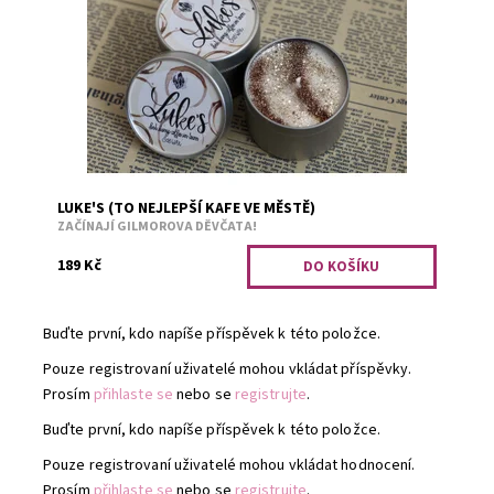
kávy.
Dostupnost:
Skladem 6
Kód:
1173
LUKE'S (TO NEJLEPŠÍ KAFE VE MĚSTĚ)
ZAČÍNAJÍ GILMOROVA DĚVČATA!
189 Kč
Buďte první, kdo napíše příspěvek k této položce.
Pouze registrovaní uživatelé mohou vkládat příspěvky.
Prosím
přihlaste se
nebo se
registrujte
.
Buďte první, kdo napíše příspěvek k této položce.
Pouze registrovaní uživatelé mohou vkládat hodnocení.
Prosím
přihlaste se
nebo se
registrujte
.