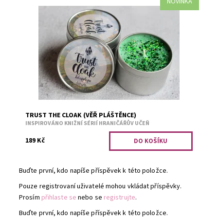
NOVINKA
Teplý jablečný koláč.
Dostupnost:
Skladem 1
Kód:
2925
TRUST THE CLOAK (VĚŘ PLÁŠTĚNCE)
INSPIROVÁNO KNIŽNÍ SÉRIÍ HRANIČÁŘŮV UČEŇ
189 Kč
Buďte první, kdo napíše příspěvek k této položce.
Pouze registrovaní uživatelé mohou vkládat příspěvky.
Prosím
přihlaste se
nebo se
registrujte
.
Buďte první, kdo napíše příspěvek k této položce.