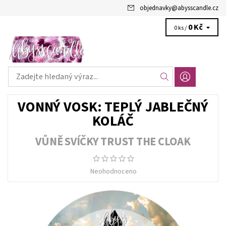
objednavky
@
abysscandle.cz
0 Kč
0 ks /
VONNÝ VOSK: TEPLÝ JABLEČNÝ
KOLÁČ
VŮNĚ SVÍČKY TRUST THE CLOAK
Neohodnoceno