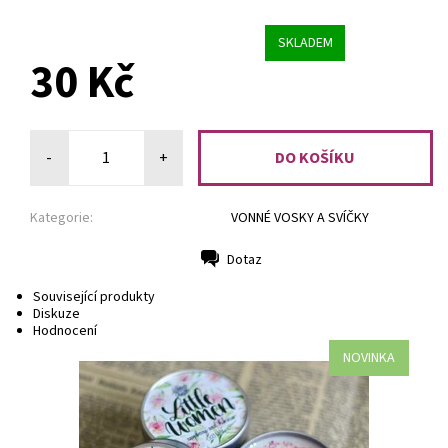
SKLADEM
30 Kč
-
+
Kategorie:
VONNÉ VOSKY A SVÍČKY
Dotaz
Tisk
Související produkty
Diskuze
Hodnocení
NOVINKA
Vůně malin a ibišku.
Dostupnost:
Skladem 2
Kód:
1728