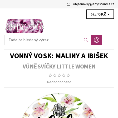
objednavky
@
abysscandle.cz
0 Kč
0 ks /
VONNÝ VOSK: MALINY A IBIŠEK
VŮNĚ SVÍČKY LITTLE WOMEN
Neohodnoceno