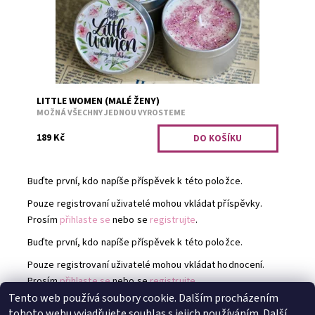
LITTLE WOMEN (MALÉ ŽENY)
MOŽNÁ VŠECHNY JEDNOU VYROSTEME
189 Kč
Buďte první, kdo napíše příspěvek k této položce.
Pouze registrovaní uživatelé mohou vkládat příspěvky.
Prosím
přihlaste se
nebo se
registrujte
.
Buďte první, kdo napíše příspěvek k této položce.
Pouze registrovaní uživatelé mohou vkládat hodnocení.
Prosím
přihlaste se
nebo se
registrujte
.
Tento web používá soubory cookie. Dalším procházením
tohoto webu vyjadřujete souhlas s jejich používáním.
Další