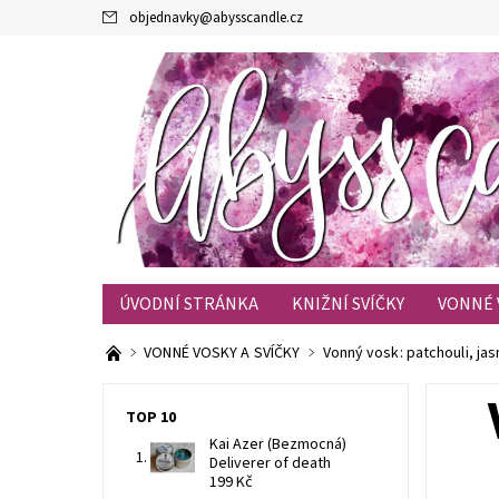
objednavky
@
abysscandle.cz
ÚVODNÍ STRÁNKA
KNIŽNÍ SVÍČKY
VONNÉ 
KONTAKTY
OBCHODNÍ PODMÍNKY
BLOG
VONNÉ VOSKY A SVÍČKY
Vonný vosk: patchouli, ja
TOP 10
Kai Azer (Bezmocná)
Deliverer of death
199 Kč