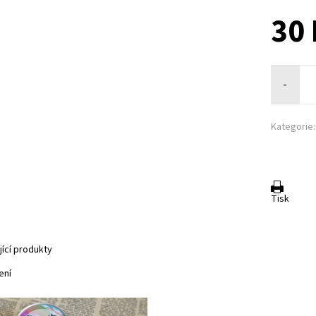
30 
-
Kategorie:
Tisk
jící produkty
ení
 svíčka je dostupná pouze při