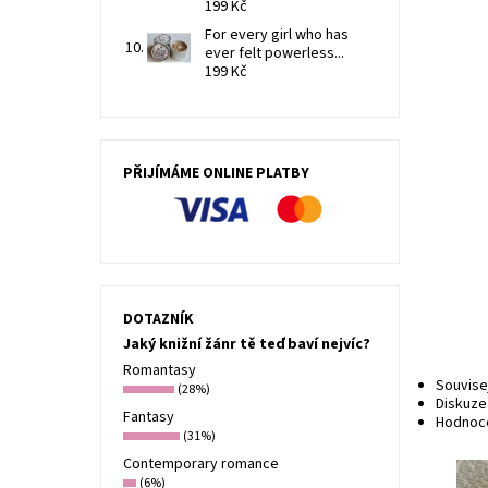
199 Kč
For every girl who has
ever felt powerless...
199 Kč
PŘIJÍMÁME ONLINE PLATBY
DOTAZNÍK
Jaký knižní žánr tě teď baví nejvíc?
Romantasy
Souvise
(28%)
Diskuze
Fantasy
Hodnoc
(31%)
Contemporary romance
(6%)
Tato