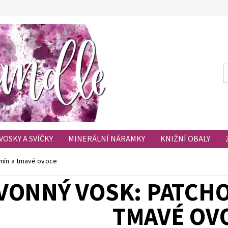
VOSKY A SVÍČKY
MINERÁLNÍ NÁRAMKY
KNIŽNÍ OBALY
HODNOCENÍ OBCHODU
OBLÍBENÉ PRODUKTY
smín a tmavé ovoce
VONNÝ VOSK: PATCHO
TMAVÉ OV