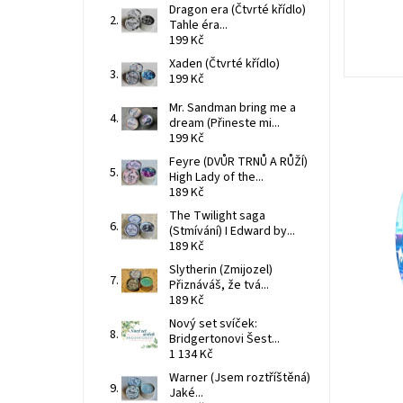
Dragon era (Čtvrté křídlo)
Tahle éra...
199 Kč
Xaden (Čtvrté křídlo)
199 Kč
Mr. Sandman bring me a
dream (Přineste mi...
199 Kč
Feyre (DVŮR TRNŮ A RŮŽÍ)
High Lady of the...
189 Kč
The Twilight saga
(Stmívání) I Edward by...
189 Kč
Slytherin (Zmijozel)
Přiznáváš, že tvá...
189 Kč
Nový set svíček:
Bridgertonovi Šest...
1 134 Kč
Warner (Jsem roztříštěná)
Jaké...