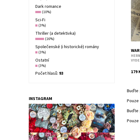
obje
Dark romance
Krás
(10%)
jasm
Sci-Fi
Dost
(3%)
Thriller (a detektivka)
Kód:
(16%)
Společenské (i historické) romány
WARC
(3%)
HERN
Ostatní
VYDE
(3%)
179 
Počet hlasů:
93
Buďte 
INSTAGRAM
Pouze 
Buďte 
Pouze 