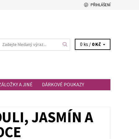
PŘIHLÁŠENÍ
0 ks /
0 Kč
ZÁLOŽKY A JINÉ
DÁRKOVÉ POUKAZY
ULI, JASMÍN A
OCE