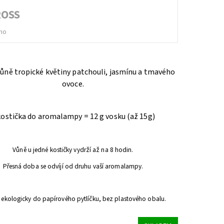
ROSS
no
ůně tropické květiny patchouli, jasmínu a tmavého
ovoce.
kostička do aromalampy = 12 g vosku (až 15g)
Vůně u jedné kostičky vydrží až na 8 hodin.
Přesná doba se odvíjí od druhu vaší aromalampy.
 ekologicky do papírového pytlíčku, bez plastového obalu.