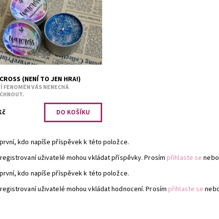
dnání minimálního počtu tří kusů.
ná vůně tropické květiny patchouli,
ínu a tmavého ovoce.
PRO OPRAVDOVÉ
upnost:
FANOUŠKY
1170
ROSS (NENÍ TO JEN HRA!)
Í FENOMÉN VÁS NENECHÁ
CHNOUT.
Kč
první, kdo napíše příspěvek k této položce.
registrovaní uživatelé mohou vkládat příspěvky. Prosím
přihlaste se
nebo
první, kdo napíše příspěvek k této položce.
registrovaní uživatelé mohou vkládat hodnocení. Prosím
přihlaste se
neb