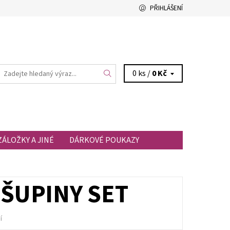
PŘIHLÁŠENÍ
0 ks /
0 Kč
ZÁLOŽKY A JINÉ
DÁRKOVÉ POUKAZY
 ŠUPINY SET
í