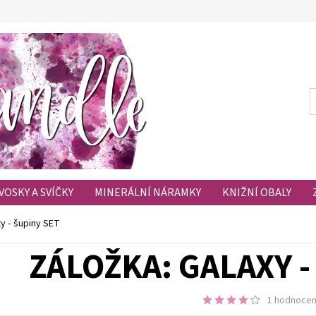
VOSKY A SVÍČKY
MINERÁLNÍ NÁRAMKY
KNIŽNÍ OBALY
HODNOCENÍ OBCHODU
OBLÍBENÉ PRODUKTY
xy - šupiny SET
ZÁLOŽKA: GALAXY -
1 hodnocen