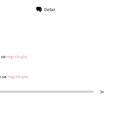
Dotaz
 se
registrujte
.
o se
registrujte
.
1x