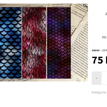
J
Při
100 Kč
–25
75 
-
Kategorie: