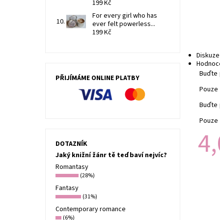
199 Kč
For every girl who has
ever felt powerless...
199 Kč
Diskuze
Hodnoce
Buďte 
PŘIJÍMÁME ONLINE PLATBY
Pouze 
Buďte 
Pouze 
4,
DOTAZNÍK
Jaký knižní žánr tě teď baví nejvíc?
Romantasy
(28%)
Fantasy
(31%)
Contemporary romance
(6%)