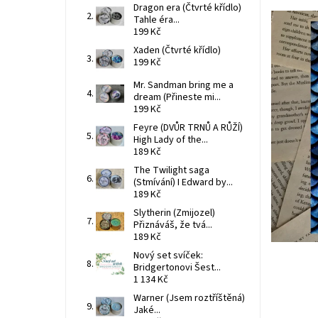
Dragon era (Čtvrté křídlo)
Tahle éra...
199 Kč
Xaden (Čtvrté křídlo)
199 Kč
Mr. Sandman bring me a
dream (Přineste mi...
199 Kč
Feyre (DVŮR TRNŮ A RŮŽÍ)
High Lady of the...
189 Kč
The Twilight saga
(Stmívání) I Edward by...
189 Kč
Slytherin (Zmijozel)
Přiznáváš, že tvá...
189 Kč
Nový set svíček:
Bridgertonovi Šest...
1 134 Kč
Warner (Jsem roztříštěná)
Jaké...