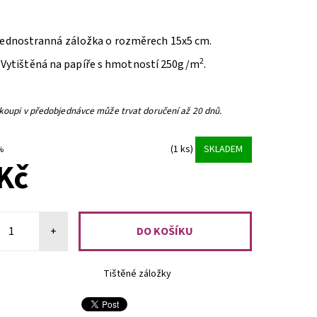
ednostranná záložka o rozměrech 15x5 cm.
2
Vytištěná na papíře s hmotností 250g/m
.
 koupi v předobjednávce může trvat doručení až 20 dnů.
(1 ks)
SKLADEM
 %
Kč
+
Tištěné záložky