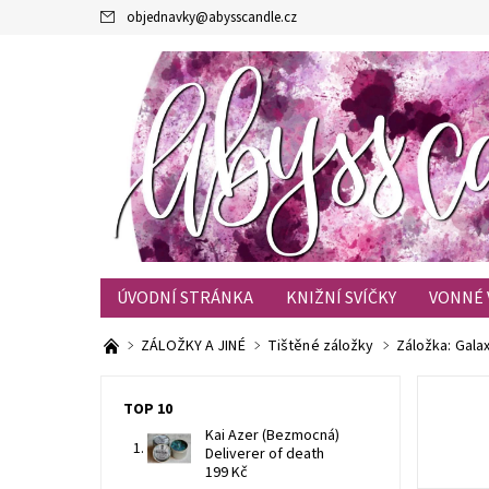
objednavky
@
abysscandle.cz
ÚVODNÍ STRÁNKA
KNIŽNÍ SVÍČKY
VONNÉ 
KONTAKTY
OBCHODNÍ PODMÍNKY
BLOG
ZÁLOŽKY A JINÉ
Tištěné záložky
Záložka: Gala
TOP 10
Kai Azer (Bezmocná)
Deliverer of death
199 Kč