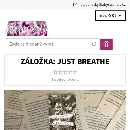
objednavky
@
abysscandle.cz
0 Kč
0 ks /
ZÁLOŽKA: JUST BREATHE
Neohodnoceno