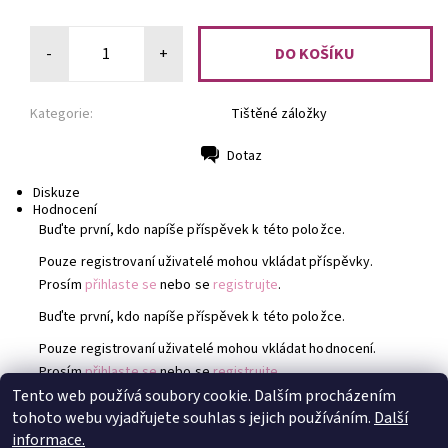
-
+
Kategorie:
Tištěné záložky
Dotaz
Tisk
Diskuze
Hodnocení
Buďte první, kdo napíše příspěvek k této položce.
Pouze registrovaní uživatelé mohou vkládat příspěvky.
Prosím
přihlaste se
nebo se
registrujte
.
Buďte první, kdo napíše příspěvek k této položce.
Pouze registrovaní uživatelé mohou vkládat hodnocení.
Prosím
přihlaste se
nebo se
registrujte
.
Tento web používá soubory cookie. Dalším procházením
tohoto webu vyjadřujete souhlas s jejich používáním.
Další
Instagram @TheAbyssix
|
Instagram @Mlovesreading
informace.