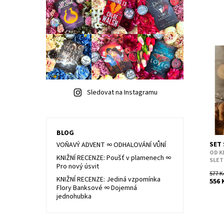
PODZ
atmo
míru
pump
Sledovat na Instagramu
Dost
Kód:
BLOG
SET 
VOŇAVÝ ADVENT ∞ ODHALOVÁNÍ VŮNÍ
OD K
KNIŽNÍ RECENZE: Poušť v plamenech ∞
SLET
Pro nový úsvit
577 K
KNIŽNÍ RECENZE: Jediná vzpomínka
556 
Flory Banksové ∞ Dojemná
jednohubka