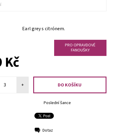
í
Earl grey s citrónem.
PRO OPRAVDOVÉ
FANOUŠKY
 Kč
+
Poslední šance
Dotaz