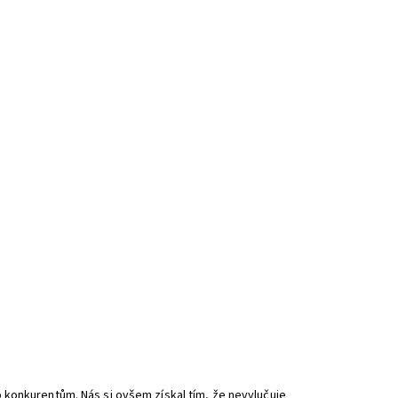
 konkurentům. Nás si ovšem získal tím, že nevylučuje