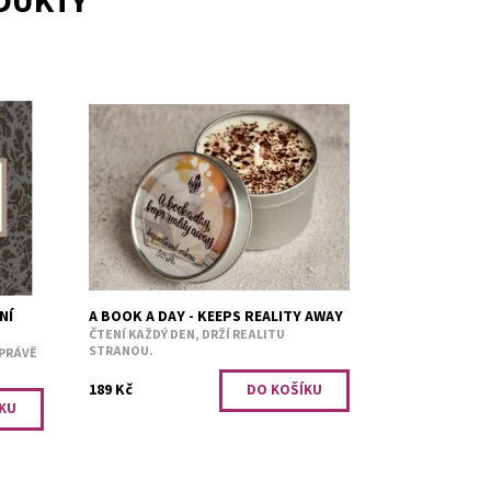
ODUKTY
dzim
Bergamot a verbena.
é
Dostupnost:
Skladem 1
Dr.
Kód:
2829
...
a
NÍ
A BOOK A DAY - KEEPS REALITY AWAY
ČTENÍ KAŽDÝ DEN, DRŽÍ REALITU
STRANOU.
 PRÁVĚ
189 Kč