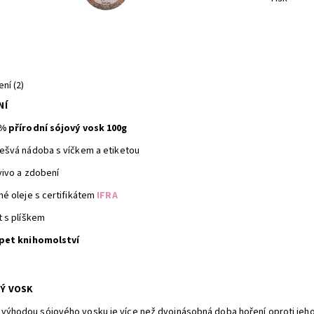
ní (2)
NÍ
% přírodní sójový vosk 100g
ešvá nádoba s víčkem a etiketou
vivo a zdobení
né oleje s certifikátem
IFRA
t s plíškem
pet knihomolství
Ý VOSK
 výhodou sójového vosku je více než dvojnásobná doba hoření oproti jeho