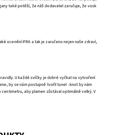
gany také potěší, že náš dodavatel zaručuje, že vosk
aké ocenění IFRA a tak je zaručeno nejen naše zdraví,
pravidly. U každé svíčky je dobré vyčkat na vytvoření
amene, by se nám postupně tvořil tunel - knot by nám
ho centimetru, aby plamen zůstával optimálně velký. V