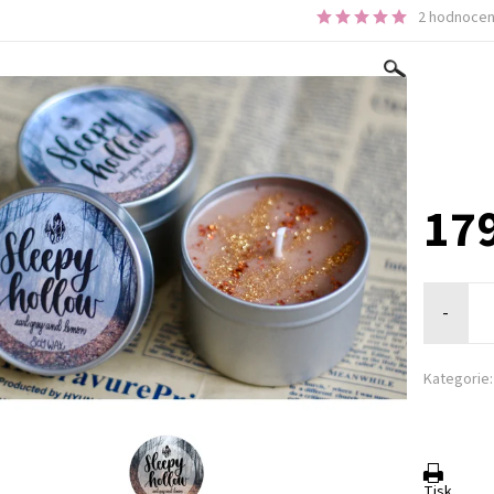
2 hodnocen
179
-
Kategorie:
Tisk