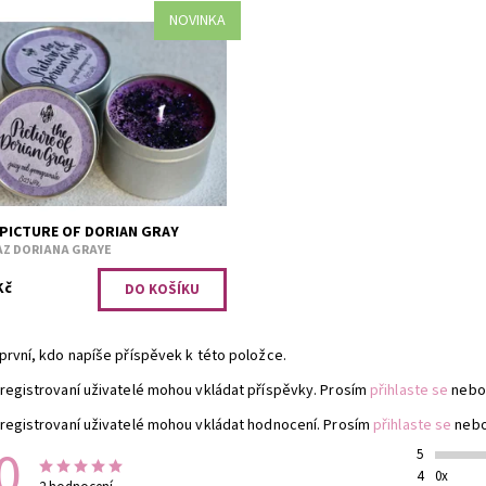
NOVINKA
naté červené granátové jablko.
upnost:
Skladem 1
2844
 PICTURE OF DORIAN GRAY
Z DORIANA GRAYE
Kč
první, kdo napíše příspěvek k této položce.
registrovaní uživatelé mohou vkládat příspěvky. Prosím
přihlaste se
nebo
registrovaní uživatelé mohou vkládat hodnocení. Prosím
přihlaste se
neb
0
5
4
0x