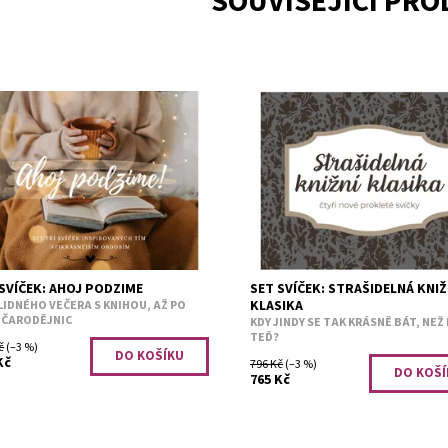
SOUVISEJÍCÍ PR
IM. Přináší každý rok čarovnou
Některé příběhy se hodí pro po
sféru, kterou pečlivě chystá na
více než jiné. A 19. století má sv
 nám knihomolům. Autumn leaves -
jedinečně nadpřirozené kouzlo. 
kins pleasepečená jablka...
Jekyll and Mr. Hydehrozny, bylinky
upnost:
Předobjednávka
Dostupnost:
Předobjednávk
2820
Kód:
2823
SVÍČEK: AHOJ PODZIME
SET SVÍČEK: STRAŠIDELNÁ KNIŽ
KLASIKA
LIDNÉHO VEČERA S KNIHOU, AŽ PO
 ČARODĚJNIC
KDY JINDY SE TAK KRÁSNĚ BÁT, NEŽ
TEĎ?
č
(–3 %)
Kč
796 Kč
(–3 %)
765 Kč