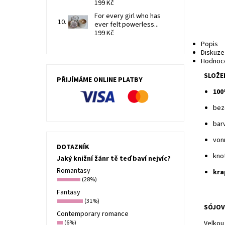
199 Kč
For every girl who has
ever felt powerless...
199 Kč
Popis
Diskuze
Hodnoce
SLOŽE
PŘIJÍMÁME ONLINE PLATBY
100
bez
bar
von
DOTAZNÍK
kno
Jaký knižní žánr tě teď baví nejvíc?
Romantasy
kra
(28%)
Fantasy
(31%)
SÓJOV
Contemporary romance
(6%)
Velkou