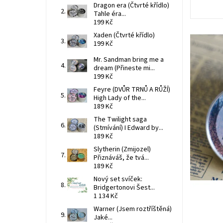
Dragon era (Čtvrté křídlo)
Tahle éra...
199 Kč
Xaden (Čtvrté křídlo)
199 Kč
Mr. Sandman bring me a
dream (Přineste mi...
199 Kč
Feyre (DVŮR TRNŮ A RŮŽÍ)
High Lady of the...
189 Kč
The Twilight saga
(Stmívání) I Edward by...
189 Kč
Slytherin (Zmijozel)
Přiznáváš, že tvá...
189 Kč
Nový set svíček:
Bridgertonovi Šest...
1 134 Kč
Warner (Jsem roztříštěná)
Jaké...