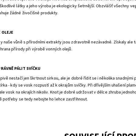
škodlivé látky a jeho výroba je ekologicky šetrnější. Obzvlášť všechny ve
huje žádné živočišné produkty.
 OLEJE
y naše vůně s přírodními extrakty jsou zdravotně nezávadné. Získaly ale t
ochrana přírody při výrobě vonných olejů.
PRÁVNĚ PÁLIT SVÍČKU
ivě nestačí jen škrtnout sirkou, ale je dobré řídit se i několika snadnými 
zírka - kdy se vosk rozpustí až k okrajům svíčky. Při dřívějším uhašení pl
 ale vosk na okrajích nikoliv. Knot je dobré udržovat v délce zhruba jedno
ě potřeby se tedy nebojte ho lehce zastřihnout.