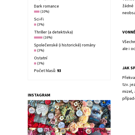
žádné 
Dark romance
(10%)
neobsa
Sci-Fi
(3%)
Thriller (a detektivka)
VONNÉ
(16%)
Všechn
Společenské (i historické) romány
ale i 
(3%)
Ostatní
(3%)
JAK S
Počet hlasů:
93
Překvap
tzv. je
mizel,
INSTAGRAM
případ