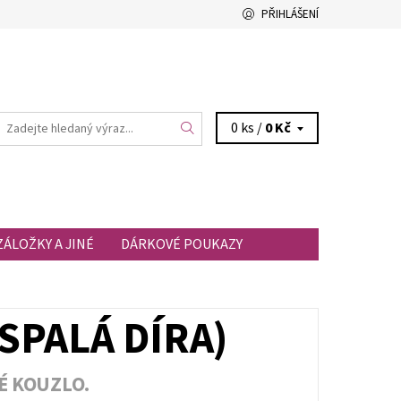
PŘIHLÁŠENÍ
0 ks /
0 Kč
ZÁLOŽKY A JINÉ
DÁRKOVÉ POUKAZY
SPALÁ DÍRA)
É KOUZLO.