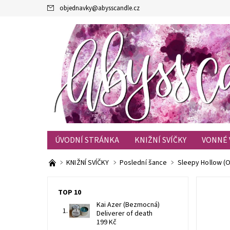
objednavky
@
abysscandle.cz
ÚVODNÍ STRÁNKA
KNIŽNÍ SVÍČKY
VONNÉ 
KONTAKTY
OBCHODNÍ PODMÍNKY
BLOG
KNIŽNÍ SVÍČKY
Poslední šance
Sleepy Hollow (O
TOP 10
Kai Azer (Bezmocná)
Deliverer of death
199 Kč