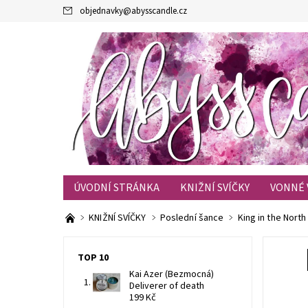
objednavky
@
abysscandle.cz
ÚVODNÍ STRÁNKA
KNIŽNÍ SVÍČKY
VONNÉ 
KONTAKTY
OBCHODNÍ PODMÍNKY
BLOG
KNIŽNÍ SVÍČKY
Poslední šance
King in the North
TOP 10
Kai Azer (Bezmocná)
Deliverer of death
199 Kč