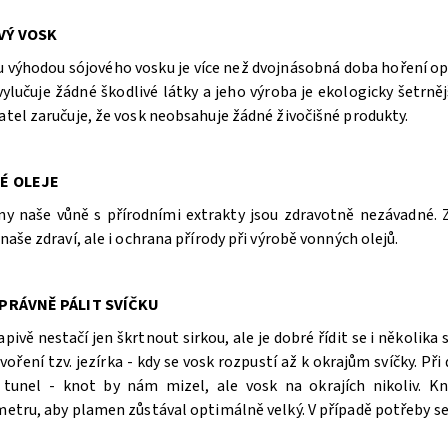
VÝ VOSK
u výhodou sójového vosku je více než dvojnásobná doba hoření op
vylučuje žádné škodlivé látky a jeho výroba je ekologicky šetrně
atel zaručuje, že vosk neobsahuje žádné živočišné produkty.
É OLEJE
ny naše vůně s přírodními extrakty jsou zdravotně nezávadné. Z
naše zdraví, ale i ochrana přírody při výrobě vonných olejů.
PRÁVNĚ PÁLIT SVÍČKU
pivě nestačí jen škrtnout sirkou, ale je dobré řídit se i několika
voření tzv. jezírka - kdy se vosk rozpustí až k okrajům svíčky. 
l tunel - knot by nám mizel, ale vosk na okrajích nikoliv. 
metru, aby plamen zůstával optimálně velký. V případě potřeby se