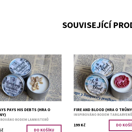
SOUVISEJÍCÍ PR
 svíčka je dostupná pouze při
Tato svíčka je dostupná pouze př
dnání minimálního počtu tří kusů.
objednání minimálního počtu tří 
ení vůně pomeranče, jablka,
Vůně bílého cedru a květu pačule
ndule a citrónu.
PRO OPRAVDOVÉ
Dostupnost:
PRO OPRAVDOVÉ
FANOUŠKY
upnost:
FANOUŠKY
Kód:
1482
1488
YS PAYS HIS DEBTS (HRA O
FIRE AND BLOOD (HRA O TRŮNY
NY)
INSPIROVÁNO RODEM TARGARYEN
IROVÁNO RODEM LANNISTERŮ
199 Kč
Kč