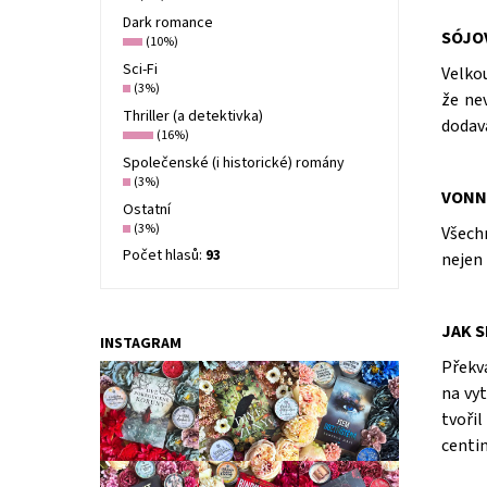
Dark romance
SÓJO
(10%)
Sci-Fi
Velko
(3%)
že ne
Thriller (a detektivka)
dodav
(16%)
Společenské (i historické) romány
(3%)
VONN
Ostatní
(3%)
Všech
Počet hlasů:
93
nejen 
JAK S
INSTAGRAM
Překva
na vyt
tvoři
centi