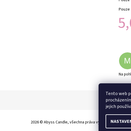
Pouze 
5,
M
Na pohle
Tento web po
procházením
jejich použí
NASTAVE
2026 © Abyss Candle, všechna práva vyhrazena