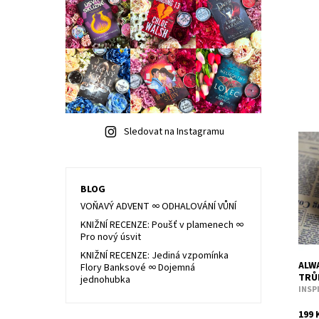
Sledovat na Instagramu
Tato
obje
Spoj
leva
BLOG
VOŇAVÝ ADVENT ∞ ODHALOVÁNÍ VŮNÍ
Dost
KNIŽNÍ RECENZE: Poušť v plamenech ∞
Kód:
Pro nový úsvit
KNIŽNÍ RECENZE: Jediná vzpomínka
ALWA
Flory Banksové ∞ Dojemná
TRŮ
jednohubka
INSP
199 