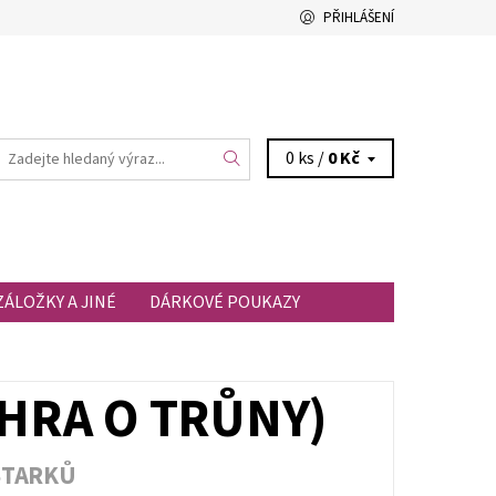
PŘIHLÁŠENÍ
0 ks /
0 Kč
ZÁLOŽKY A JINÉ
DÁRKOVÉ POUKAZY
(HRA O TRŮNY)
STARKŮ