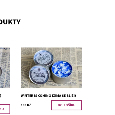
ODUKTY
i
Vůně eukalyptu a borůvek. Svíčka
kusů.
plná ledových ker... to tu ještě nebylo.
.
Dostupnost:
Skladem 2
Kód:
171211
)
WINTER IS COMING (ZIMA SE BLÍŽÍ)
Ů
189 Kč