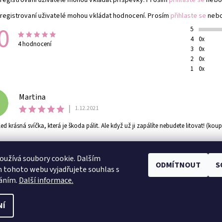
registrovaní uživatelé mohou vkládat hodnocení. Prosím
přihlaste se
neb
0
5
4
0x
4 hodnocení
3
0x
2
0x
1
0x
Martina
|
1.12.2021
d krásná svíčka, která je škoda pálit. Ale když už ji zapálíte nebudete litovat! (koup
užívá soubory cookie. Dalším
ODMÍTNOUT
S
Instagram @TheAbyssix
|
Instagram @Mlovesreading
 tohoto webu vyjadřujete souhlas s
váním.
Další informace.
NÍ