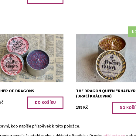
N
 svíčka je dostupná pouze při
Vůně květu nektarinky s medem
dnání minimálního počtu tří kusů.
Dostupnost:
Skladem 1
 šafránu a peruánské mochyně z
Kód:
2979
ů Jižní Ameriky.
PRO OPRAVDOVÉ
upnost:
FANOUŠKY
1239
HER OF DRAGONS
THE DRAGON QUEEN “RHAENYR
(DRAČÍ KRÁLOVNA)
Kč
189 Kč
první, kdo napíše příspěvek k této položce.
registrovaní uživatelé mohou vkládat příspěvky. Prosím
přihlaste se
nebo