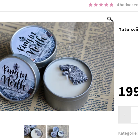
4 hodnocen
Tato sví
199
-
Kategorie: