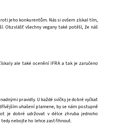
roti jeho konkurentům. Nás si ovšem získal tím,
jší. Obzvlášť všechny vegany také potěší, že náš
ískaly ale také ocenění IFRA a tak je zaručeno
 snadnými pravidly. U každé svíčky je dobré vyčkat
Při dřívějším uhašení plamene, by se nám postupně
Knot je dobré udržovat v délce zhruba jednoho
 tedy nebojte ho lehce zastřihnout.