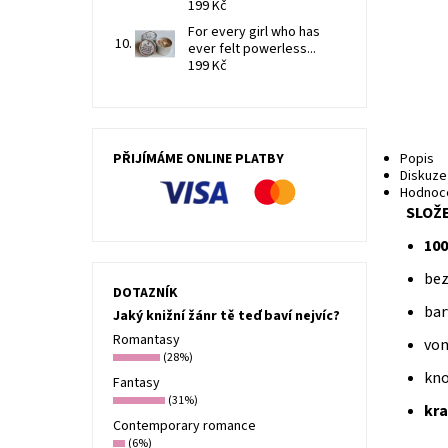
199 Kč
For every girl who has
ever felt powerless...
199 Kč
PŘIJÍMÁME ONLINE PLATBY
Popis
Diskuze
Hodnoce
SLOŽ
100
bez
DOTAZNÍK
bar
Jaký knižní žánr tě teď baví nejvíc?
Romantasy
von
(28%)
kno
Fantasy
(31%)
kra
Contemporary romance
(6%)