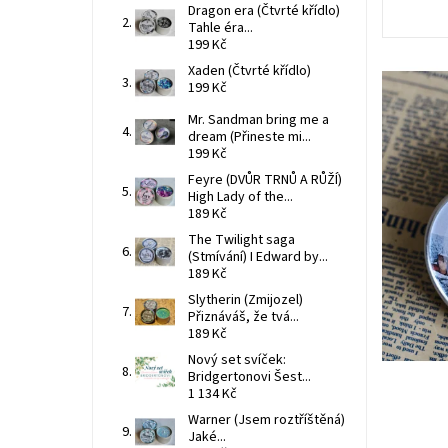
Dragon era (Čtvrté křídlo)
Tahle éra...
199 Kč
Xaden (Čtvrté křídlo)
199 Kč
Mr. Sandman bring me a
dream (Přineste mi...
199 Kč
Feyre (DVŮR TRNŮ A RŮŽÍ)
High Lady of the...
189 Kč
The Twilight saga
(Stmívání) I Edward by...
189 Kč
Slytherin (Zmijozel)
Přiznáváš, že tvá...
189 Kč
Nový set svíček:
Bridgertonovi Šest...
1 134 Kč
Warner (Jsem roztříštěná)
Jaké...