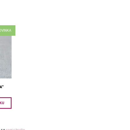
OVINKA
.
A”
 se
registrujte
.