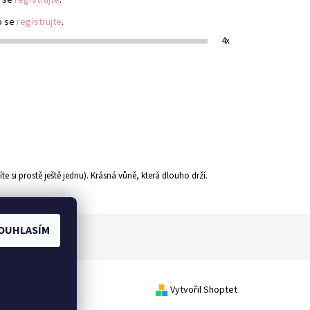
o se
registrujte
.
4x
íte si prostě ještě jednu). Krásná vůně, která dlouho drží.
OUHLASÍM
Vytvořil Shoptet