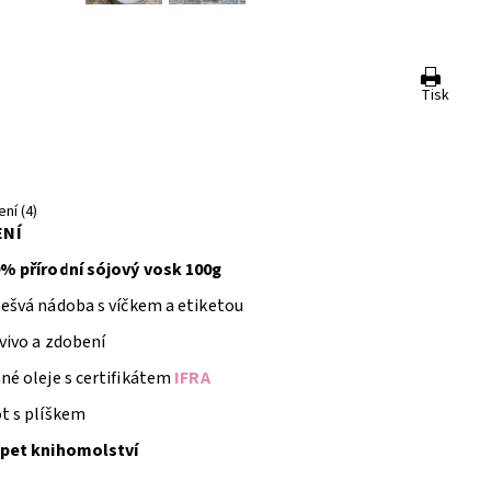
Tisk
ní (4)
ENÍ
% přírodní sójový vosk 100g
ešvá nádoba s víčkem a etiketou
vivo a zdobení
né oleje s certifikátem
IFRA
t s plíškem
pet knihomolství