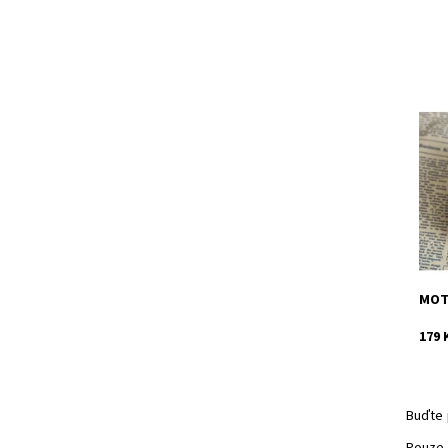
Tato
obje
Vůně
kout
Dost
Kód:
MOT
179 
Buďte 
Pouze 