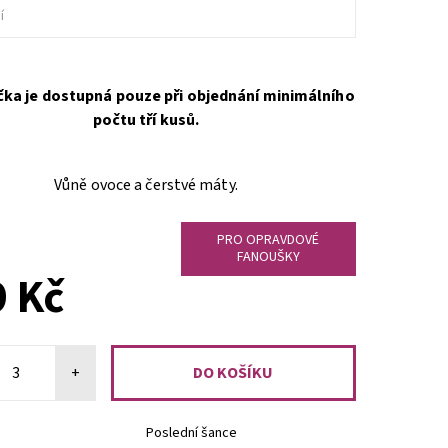
í
čka je dostupná pouze při objednání minimálního
počtu tří kusů.
Vůně ovoce a čerstvé máty.
PRO OPRAVDOVÉ
FANOUŠKY
 Kč
+
Poslední šance