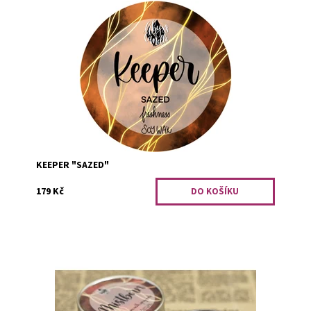
Tato svíčka je dostupná pouze při objednání minimálního
počtu tří kusů. Svěžest.
Dostupnost:
PRO OPRAVDOVÉ FANOUŠKY
Kód:
2371
KEEPER "SAZED"
179 Kč
Tato svíčka je dostupná pouze při objednání minimálního
počtu tří kusů. Citron s kořením.