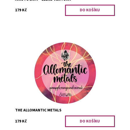
179 Kč
Tato svíčka je dostupná pouze při objednání minimálního
počtu tří kusů. Ananas a pomeranč s kokosem.
Dostupnost:
PRO OPRAVDOVÉ FANOUŠKY
Kód:
2383
THE ALLOMANTIC METALS
179 Kč