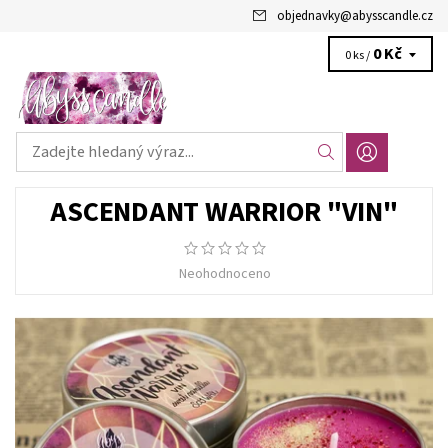
objednavky
@
abysscandle.cz
0 Kč
0 ks /
ASCENDANT WARRIOR "VIN"
Neohodnoceno