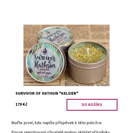
Tato svíčka je dostupná pouze při objednání minimálního
počtu tří kusů. Jablka na pepři.
Dostupnost:
PRO OPRAVDOVÉ FANOUŠKY
Kód:
2386
SURVIVOR OF HATHSIN "KELSIER"
179 Kč
Buďte první, kdo napíše příspěvek k této položce.
Pouze registrovaní uživatelé mohou vkládat příspěvky.