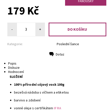
FANOUŠKY
179 Kč
-
+
Kategorie:
Poslední šance
Dotaz
Tisk
Popis
Diskuze
Hodnocení
SLOŽENÍ
100% přírodní sójový vosk 100g
bezešvá nádoba s víčkem a etiketou
barvivo a zdobení
vonné oleje s certifikátem
IFRA