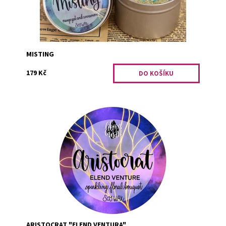
MISTING
179 Kč
Tato svíčka je dostupná pouze při objednání minimálního
počtu tří kusů. Jedinečná kytice květin.
Dostupnost:
PRO OPRAVDOVÉ FANOUŠKY
Kód:
2380
ARISTOCRAT "ELEND VENTURA"