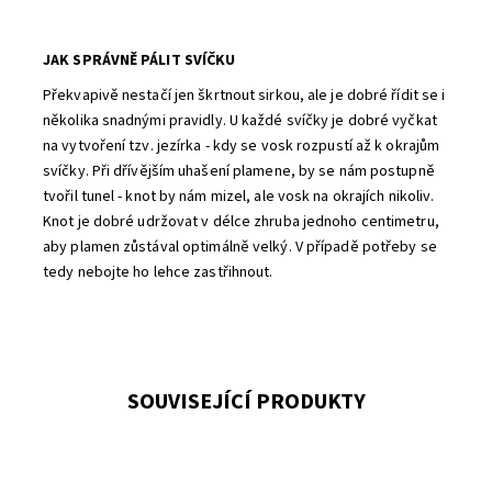
JAK SPRÁVNĚ PÁLIT SVÍČKU
Překvapivě nestačí jen škrtnout sirkou, ale je dobré řídit se i
několika snadnými pravidly. U každé svíčky je dobré vyčkat
na vytvoření tzv. jezírka - kdy se vosk rozpustí až k okrajům
svíčky. Při dřívějším uhašení plamene, by se nám postupně
tvořil tunel - knot by nám mizel, ale vosk na okrajích nikoliv.
Knot je dobré udržovat v délce zhruba jednoho centimetru,
aby plamen zůstával optimálně velký. V případě potřeby se
tedy nebojte ho lehce zastřihnout.
SOUVISEJÍCÍ PRODUKTY