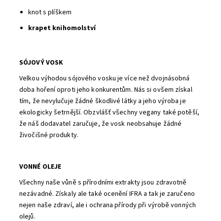
knot s plíškem
krapet knihomolství
SÓJOVÝ VOSK
Velkou výhodou sójového vosku je více než dvojnásobná
doba hoření oproti jeho konkurentům. Nás si ovšem získal
tím, že nevylučuje žádné škodlivé látky a jeho výroba je
ekologicky šetrnější. Obzvlášť všechny vegany také potěší,
že náš dodavatel zaručuje, že vosk neobsahuje žádné
živočišné produkty.
VONNÉ OLEJE
Všechny naše vůně s přírodními extrakty jsou zdravotně
nezávadné. Získaly ale také ocenění IFRA a tak je zaručeno
nejen naše zdraví, ale i ochrana přírody při výrobě vonných
olejů.