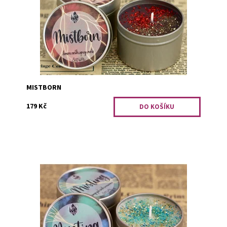
Dostupnost:
PRO OPRAVDOVÉ FANOUŠKY
Kód:
2365
MISTBORN
179 Kč
Tato svíčka je dostupná pouze při objednání minimálního
počtu tří kusů. Pomerančová kůra se skořicí.
Dostupnost:
PRO OPRAVDOVÉ FANOUŠKY
Kód:
2368