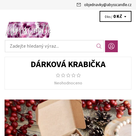
objednavky
@
abysscandle.cz
0 Kč
0 ks /
DÁRKOVÁ KRABIČKA
Neohodnoceno