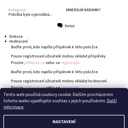
Kategorie:
MINERÁLNÍ NÁRAMKY
Položka byla vyprodána...
Dotaz
Tisk
Diskuze
Hodnocení
Buďte první, kdo napíše příspěvek k této položce.
Pouze registrovaní uživatelé mohou vkládat příspěvky.
Prosím
přihlaste se
nebo se
registrujte
.
Buďte první, kdo napíše příspěvek k této položce.
Pouze registrovaní uživatelé mohou vkládat hodnocení.
Prosím
přihlaste se
nebo se
registrujte
.
Tento web používá soubory cookie. Dalším procházením
tohoto webu vyjadřujete souhlas s jejich používáním.
Další
Instagram @TheAbyssix
|
Instagram @Mlovesreading
informace.
NASTAVENÍ