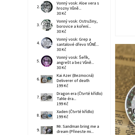
Vonný vosk: Aloe vera s
hrozny Vůně...
30 Kč
Vonný vosk: Ostružiny,
borovice a koření...
30 Kč
Vonný vosk: Grep a
santalové dřevo VŮNĚ...
30 Kč
Vonný vosk: Šeřík,
angrešt a bez Vůně...
30 Kč
Kai Azer (Bezmocná)
Deliverer of death
199 Kč
Dragon era (Čtvrté křídlo)
Tahle éra...
199 Kč
Xaden (Čtvrté křídlo)
199 Kč
Mr. Sandman bring me a
dream (Přineste mi...