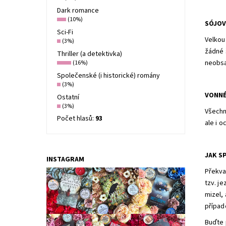
Dark romance
(10%)
SÓJOV
Sci-Fi
Velkou
(3%)
žádné 
Thriller (a detektivka)
neobsa
(16%)
Společenské (i historické) romány
(3%)
VONNÉ
Ostatní
(3%)
Všechn
Počet hlasů:
93
ale i 
JAK S
INSTAGRAM
Překvap
tzv. je
mizel,
případ
Buďte 