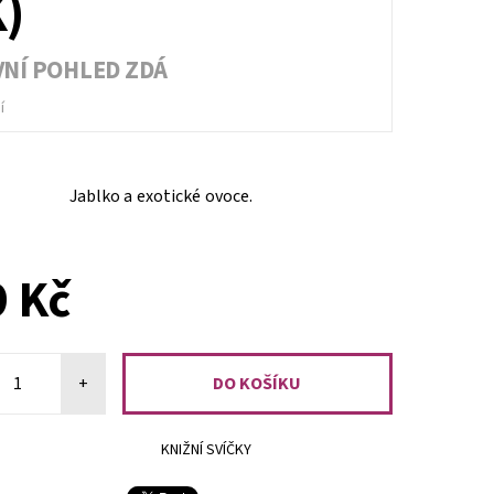
)
RVNÍ POHLED ZDÁ
í
Jablko a exotické ovoce.
PŘEDOBJEDNÁVKA
 Kč
+
KNIŽNÍ SVÍČKY