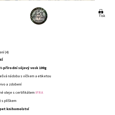
Tisk
ní (4)
NÍ
% přírodní sójový vosk 100g
ešvá nádoba s víčkem a etiketou
vivo a zdobení
né oleje s certifikátem
IFRA
t s plíškem
pet knihomolství