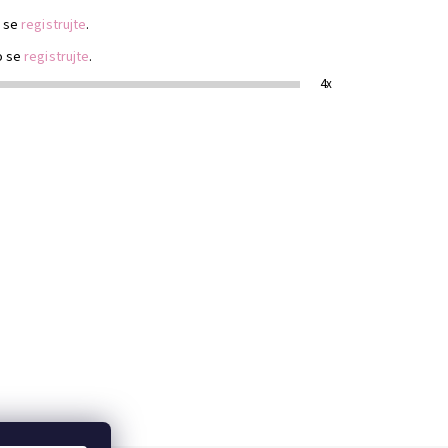
 se
registrujte
.
o se
registrujte
.
4x