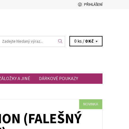
PŘIHLÁŠENÍ
0 ks /
0 Kč
ZÁLOŽKY A JINÉ
DÁRKOVÉ POUKAZY
NOVINKA
ION (FALEŠNÝ