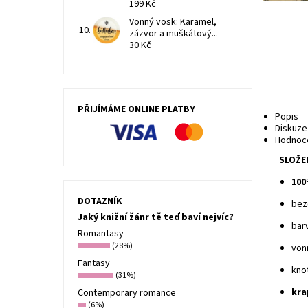
199 Kč
Vonný vosk: Karamel,
zázvor a muškátový...
30 Kč
PŘIJÍMÁME ONLINE PLATBY
Popis
Diskuze
Hodnoce
SLOŽE
100
DOTAZNÍK
bez
Jaký knižní žánr tě teď baví nejvíc?
bar
Romantasy
(28%)
von
Fantasy
kno
(31%)
kra
Contemporary romance
(6%)