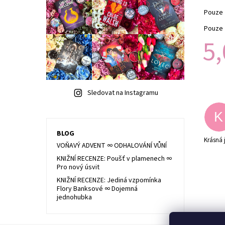
Pouze 
Pouze 
5,
Sledovat na Instagramu
K
BLOG
Krásná 
VOŇAVÝ ADVENT ∞ ODHALOVÁNÍ VŮNÍ
KNIŽNÍ RECENZE: Poušť v plamenech ∞
Pro nový úsvit
KNIŽNÍ RECENZE: Jediná vzpomínka
Flory Banksové ∞ Dojemná
jednohubka