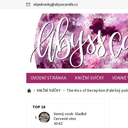
objednavky
@
abysscandle.cz
ÚVODNÍ STRÁNKA
KNIŽNÍ SVÍČKY
VONNÉ 
KONTAKTY
OBCHODNÍ PODMÍNKY
BLOG
KNIŽNÍ SVÍČKY
The Kiss of Deception (Falešný pol
TOP 10
Vonný vosk: Sladké
červené víno
30 Kč