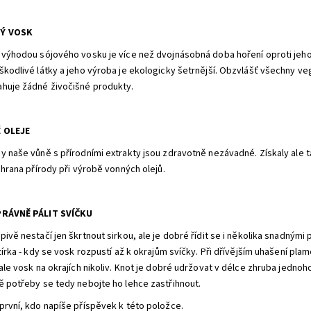
Ý VOSK
 výhodou sójového vosku je více než dvojnásobná doba hoření oproti jeho
škodlivé látky a jeho výroba je ekologicky šetrnější. Obzvlášť všechny ve
huje žádné živočišné produkty.
 OLEJE
y naše vůně s přírodními extrakty jsou zdravotně nezávadné. Získaly ale t
ochrana přírody při výrobě vonných olejů.
PRÁVNĚ PÁLIT SVÍČKU
ivě nestačí jen škrtnout sirkou, ale je dobré řídit se i několika snadnými 
zírka - kdy se vosk rozpustí až k okrajům svíčky. Při dřívějším uhašení pl
 ale vosk na okrajích nikoliv. Knot je dobré udržovat v délce zhruba jedno
ě potřeby se tedy nebojte ho lehce zastřihnout.
první, kdo napíše příspěvek k této položce.