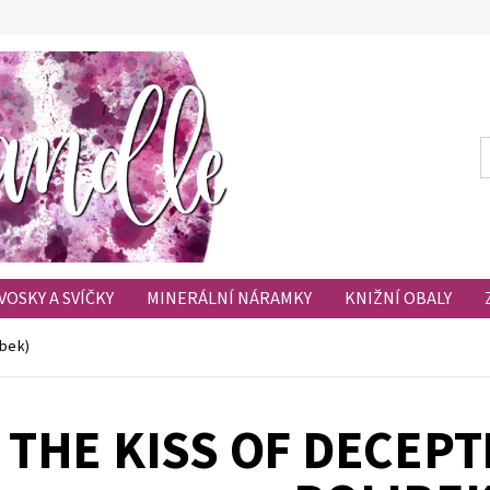
VOSKY A SVÍČKY
MINERÁLNÍ NÁRAMKY
KNIŽNÍ OBALY
HODNOCENÍ OBCHODU
OBLÍBENÉ PRODUKTY
ibek)
THE KISS OF DECEPT