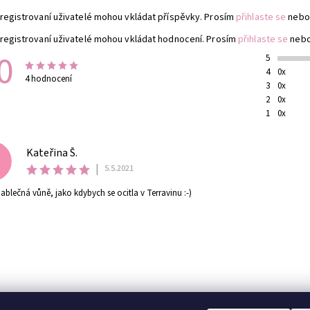
registrovaní uživatelé mohou vkládat příspěvky. Prosím
přihlaste se
nebo
registrovaní uživatelé mohou vkládat hodnocení. Prosím
přihlaste se
neb
0
5
4
0x
4 hodnocení
3
0x
2
0x
1
0x
Kateřina Š.
|
5.5.2021
jablečná vůně, jako kdybych se ocitla v Terravinu :-)