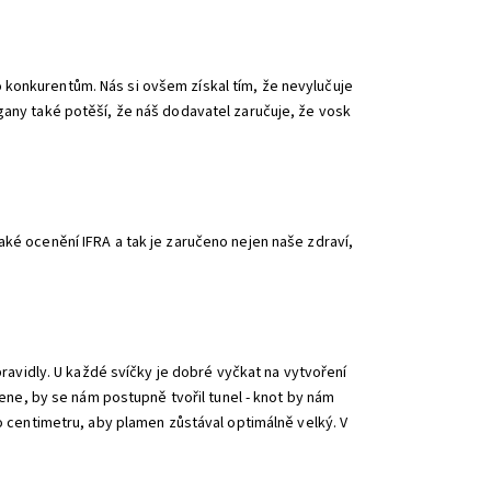
 konkurentům. Nás si ovšem získal tím, že nevylučuje
gany také potěší, že náš dodavatel zaručuje, že vosk
aké ocenění IFRA a tak je zaručeno nejen naše zdraví,
pravidly. U každé svíčky je dobré vyčkat na vytvoření
amene, by se nám postupně tvořil tunel - knot by nám
ho centimetru, aby plamen zůstával optimálně velký. V