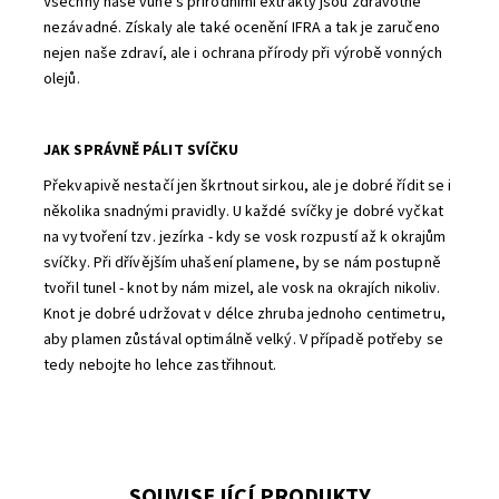
Všechny naše vůně s přírodními extrakty jsou zdravotně
nezávadné. Získaly ale také ocenění IFRA a tak je zaručeno
nejen naše zdraví, ale i ochrana přírody při výrobě vonných
olejů.
JAK SPRÁVNĚ PÁLIT SVÍČKU
Překvapivě nestačí jen škrtnout sirkou, ale je dobré řídit se i
několika snadnými pravidly. U každé svíčky je dobré vyčkat
na vytvoření tzv. jezírka - kdy se vosk rozpustí až k okrajům
svíčky. Při dřívějším uhašení plamene, by se nám postupně
tvořil tunel - knot by nám mizel, ale vosk na okrajích nikoliv.
Knot je dobré udržovat v délce zhruba jednoho centimetru,
aby plamen zůstával optimálně velký. V případě potřeby se
tedy nebojte ho lehce zastřihnout.
SOUVISEJÍCÍ PRODUKTY