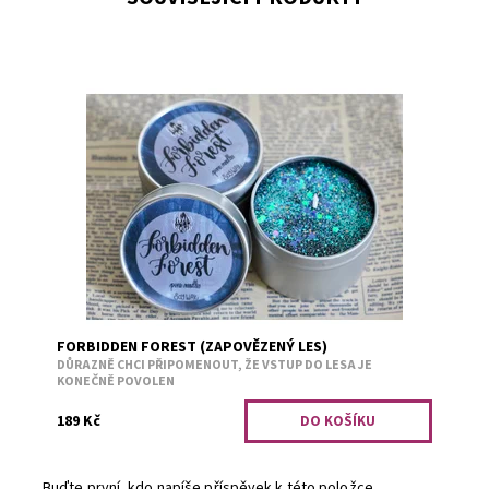
Vůně jehličí.
Dostupnost:
Skladem 1
Kód:
2186
FORBIDDEN FOREST (ZAPOVĚZENÝ LES)
DŮRAZNĚ CHCI PŘIPOMENOUT, ŽE VSTUP DO LESA JE
KONEČNĚ POVOLEN
189 Kč
Buďte první, kdo napíše příspěvek k této položce.