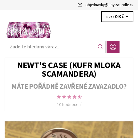
objednavky
@
abysscandle.cz
0 Kč
0 ks /
NEWT'S CASE (KUFR MLOKA
SCAMANDERA)
MÁTE POŘÁDNĚ ZAVŘENÉ ZAVAZADLO?
10 hodnocení