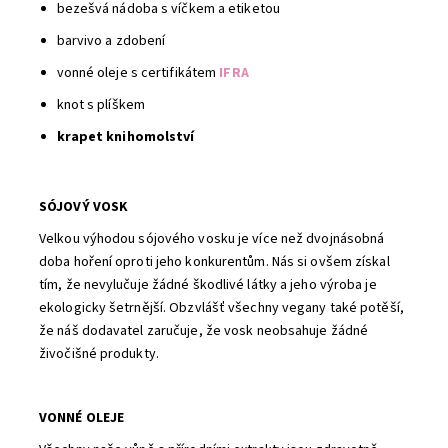
bezešvá nádoba s víčkem a etiketou
barvivo a zdobení
vonné oleje s certifikátem
IFRA
knot s plíškem
krapet knihomolství
SÓJOVÝ VOSK
Velkou výhodou sójového vosku je více než dvojnásobná
doba hoření oproti jeho konkurentům. Nás si ovšem získal
tím, že nevylučuje žádné škodlivé látky a jeho výroba je
ekologicky šetrnější. Obzvlášť všechny vegany také potěší,
že náš dodavatel zaručuje, že vosk neobsahuje žádné
živočišné produkty.
VONNÉ OLEJE