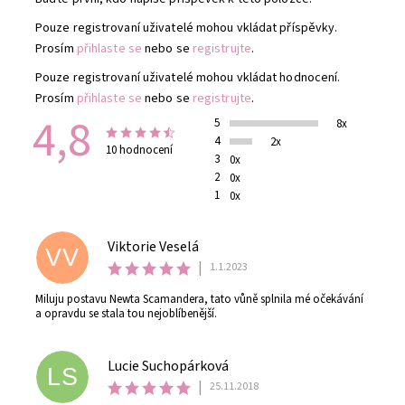
Pouze registrovaní uživatelé mohou vkládat příspěvky.
Prosím
přihlaste se
nebo se
registrujte
.
Pouze registrovaní uživatelé mohou vkládat hodnocení.
Prosím
přihlaste se
nebo se
registrujte
.
4,8
5
8x
4
2x
10 hodnocení
3
0x
2
0x
1
0x
Viktorie Veselá
VV
|
1.1.2023
Miluju postavu Newta Scamandera, tato vůně splnila mé očekávání
a opravdu se stala tou nejoblíbenější.
Lucie Suchopárková
LS
|
25.11.2018