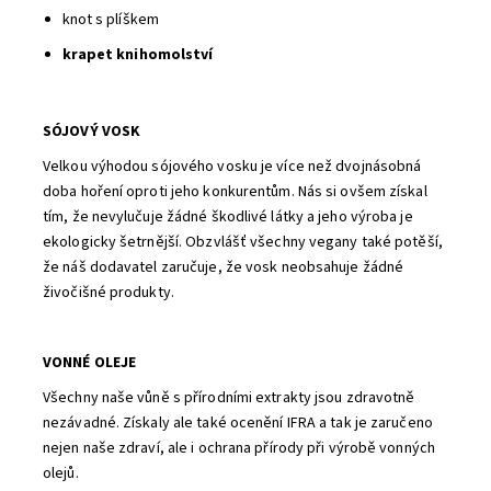
knot s plíškem
krapet knihomolství
SÓJOVÝ VOSK
Velkou výhodou sójového vosku je více než dvojnásobná
doba hoření oproti jeho konkurentům. Nás si ovšem získal
tím, že nevylučuje žádné škodlivé látky a jeho výroba je
ekologicky šetrnější. Obzvlášť všechny vegany také potěší,
že náš dodavatel zaručuje, že vosk neobsahuje žádné
živočišné produkty.
VONNÉ OLEJE
Všechny naše vůně s přírodními extrakty jsou zdravotně
nezávadné. Získaly ale také ocenění IFRA a tak je zaručeno
nejen naše zdraví, ale i ochrana přírody při výrobě vonných
olejů.