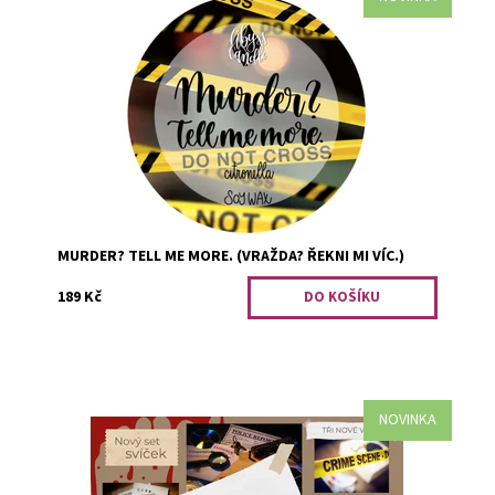
Na zločinu je cosi fascinujícího... Svíčka obsahuje
citronelu, která přírozeně odpuzuje komáry. Nenechte se
vysávat! :D
Dostupnost:
Předobjednávka
Kód:
2745
MURDER? TELL ME MORE. (VRAŽDA? ŘEKNI MI VÍC.)
189 Kč
NOVINKA
Pokud vás fascinuje true crime, pak nenajdete lepší set
svíček, je totiž až vražedně voňavý. List of SUSPECTS
EVIDENCE BOARDsolving a...