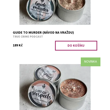
GUIDE TO MURDER (NÁVOD NA VRAŽDU)
TRUE CRIME PODCAST
189 Kč
NOVINKA
Vanilkové sušenky se slaným karamelem.
Dostupnost:
Předobjednávka
Kód:
3252