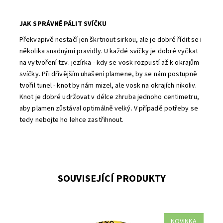
JAK SPRÁVNĚ PÁLIT SVÍČKU
Překvapivě nestačí jen škrtnout sirkou, ale je dobré řídit se i
několika snadnými pravidly. U každé svíčky je dobré vyčkat
na vytvoření tzv. jezírka - kdy se vosk rozpustí až k okrajům
svíčky. Při dřívějším uhašení plamene, by se nám postupně
tvořil tunel - knot by nám mizel, ale vosk na okrajích nikoliv.
Knot je dobré udržovat v délce zhruba jednoho centimetru,
aby plamen zůstával optimálně velký. V případě potřeby se
tedy nebojte ho lehce zastřihnout.
SOUVISEJÍCÍ PRODUKTY
NOVINKA