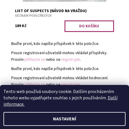
LIST OF SUSPECTS (NÁVOD NA VRAŽDU)
SEZNAM PODEZŘELÝCH
189 Kč
Buďte první, kdo napíše příspěvek k této položce.
Pouze registrovaní uživatelé mohou vkládat příspěvky.
Prosím
přihlaste se
nebo se
registrujte
.
Buďte první, kdo napíše příspěvek k této položce.
Pouze registrovaní uživatelé mohou vkládat hodnocení.
Prosím
přihlaste se
nebo se
registrujte
.
Tento web používá soubory cookie. Dalším procházením
tohoto webu vyjadřujete souhlas s jejich používáním.
Další
Instagram @TheAbyssix
|
Instagram @Mlovesreading
informace.
NASTAVENÍ
2026 © Abyss Candle, všechna práva vyhrazena