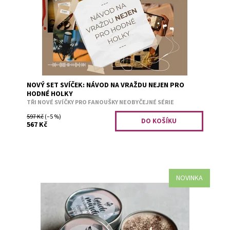
Dostupnost:
Předobjednávka
Kód:
3224
NOVÝ SET SVÍČEK: NÁVOD NA VRAŽDU NEJEN PRO
HODNÉ HOLKY
TŘI NOVÉ SVÍČKY PRO FANOUŠKY NEOBYČEJNÉ SÉRIE
597 Kč
(–5 %)
567 Kč
NOVINKA
Šumivé bobule.
Dostupnost:
Předobjednávka
Kód:
3251