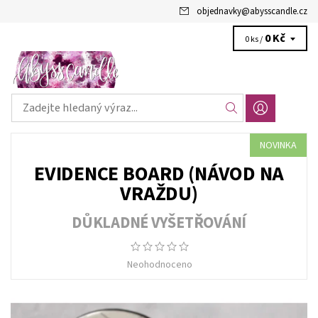
objednavky
@
abysscandle.cz
0 Kč
0 ks /
NOVINKA
EVIDENCE BOARD (NÁVOD NA
VRAŽDU)
DŮKLADNÉ VYŠETŘOVÁNÍ
Neohodnoceno