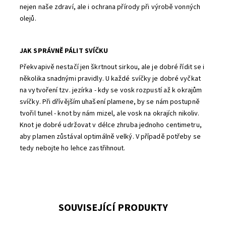
nejen naše zdraví, ale i ochrana přírody při výrobě vonných
olejů.
JAK SPRÁVNĚ PÁLIT SVÍČKU
Překvapivě nestačí jen škrtnout sirkou, ale je dobré řídit se i
několika snadnými pravidly. U každé svíčky je dobré vyčkat
na vytvoření tzv. jezírka - kdy se vosk rozpustí až k okrajům
svíčky. Při dřívějším uhašení plamene, by se nám postupně
tvořil tunel - knot by nám mizel, ale vosk na okrajích nikoliv.
Knot je dobré udržovat v délce zhruba jednoho centimetru,
aby plamen zůstával optimálně velký. V případě potřeby se
tedy nebojte ho lehce zastřihnout.
SOUVISEJÍCÍ PRODUKTY