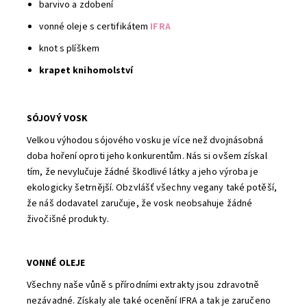
barvivo a zdobení
vonné oleje s certifikátem
IFRA
knot s plíškem
krapet knihomolství
SÓJOVÝ VOSK
Velkou výhodou sójového vosku je více než dvojnásobná
doba hoření oproti jeho konkurentům. Nás si ovšem získal
tím, že nevylučuje žádné škodlivé látky a jeho výroba je
ekologicky šetrnější. Obzvlášť všechny vegany také potěší,
že náš dodavatel zaručuje, že vosk neobsahuje žádné
živočišné produkty.
VONNÉ OLEJE
Všechny naše vůně s přírodními extrakty jsou zdravotně
nezávadné. Získaly ale také ocenění IFRA a tak je zaručeno