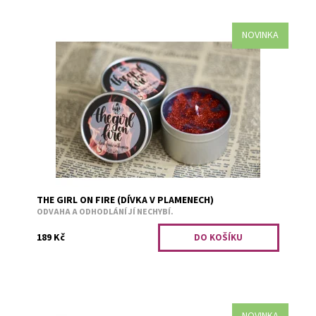
NOVINKA
Tmavé ovoce a koření.
Dostupnost:
Skladem 4
Kód:
1719
THE GIRL ON FIRE (DÍVKA V PLAMENECH)
ODVAHA A ODHODLÁNÍ JÍ NECHYBÍ.
189 Kč
NOVINKA