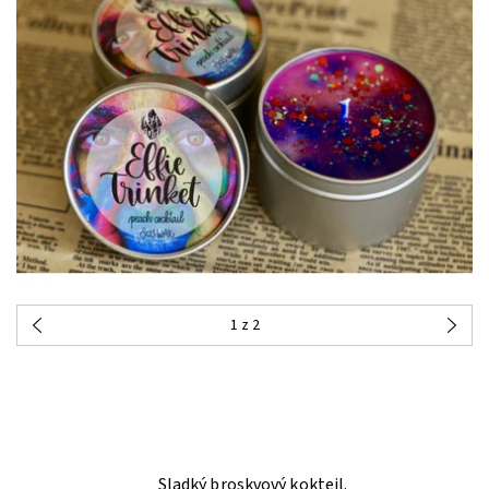
1
z 2
Sladký broskvový kokteil.