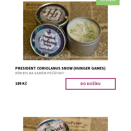
Býval charismatickým chlapcem z uznávané rodiny, ale
jeho ambice byly příliš vysoké, až zadusily jakýkoliv
soucit. Vůně růží a...
Dostupnost:
Skladem 3
Kód:
2003
PRESIDENT CORIOLANUS SNOW (HUNGER GAMES)
KÝM BYL NA SAMÉM POČÁTKU?
189 Kč
Přivítejte vítěze 65. Hladových her. Finnick Odair! Miláček
Kapitolu si jistě získá i vaši přízeň. Oáza svěžích i silných