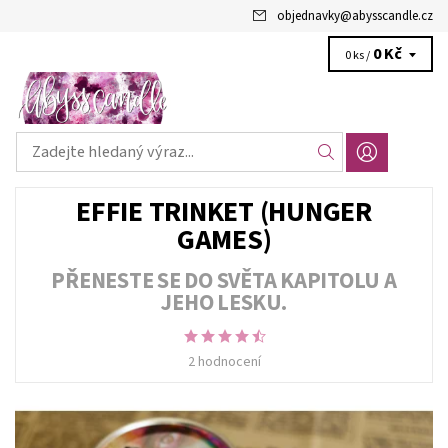
objednavky
@
abysscandle.cz
0 Kč
0 ks /
EFFIE TRINKET (HUNGER
GAMES)
PŘENESTE SE DO SVĚTA KAPITOLU A
JEHO LESKU.
2 hodnocení