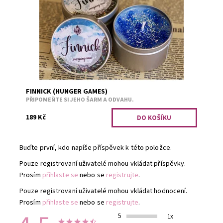
vonných tónů....
Dostupnost:
Předobjednávka
Kód:
1997
FINNICK (HUNGER GAMES)
PŘIPOMEŇTE SI JEHO ŠARM A ODVAHU.
189 Kč
Buďte první, kdo napíše příspěvek k této položce.
Pouze registrovaní uživatelé mohou vkládat příspěvky.
Prosím
přihlaste se
nebo se
registrujte
.
Pouze registrovaní uživatelé mohou vkládat hodnocení.
Prosím
přihlaste se
nebo se
registrujte
.
5
1x