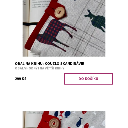
Obal je vhodný i na větší knihy. Bezpečné přenášení
zajišťuje měkká výplň. Například tituly: Divotvůrce,
Falešný polibek, Jiskra v...
Dostupnost:
Skladem 3
Kód:
3160
OBAL NA KNIHU: KOUZLO SKANDINÁVIE
OBAL VHODNÝ I NA VĚTŠÍ KNIHY
299 Kč
Obal je vhodný i na větší knihy. Bezpečné přenášení
zajišťuje měkká výplň. Například tituly: Divotvůrce,