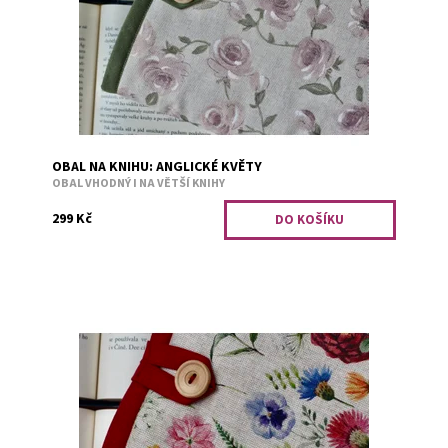
Dostupnost:
Skladem 6
Kód:
2856
OBAL NA KNIHU: ANGLICKÉ KVĚTY
OBAL VHODNÝ I NA VĚTŠÍ KNIHY
299 Kč
Obal je vhodný i na větší knihy. Bezpečné přenášení
zajišťuje měkká výplň. Například tituly: Divotvůrce,
Falešný polibek, Jiskra v...
Dostupnost:
Vyprodáno
Kód:
2036