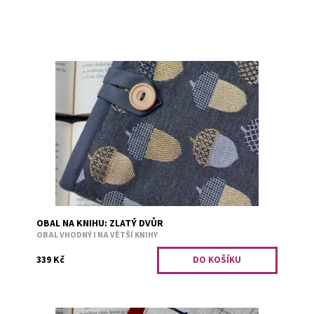
Obal je vhodný i na větší knihy. Bezpečné přenášení
zajišťuje měkká výplň. Například tituly: Divotvůrce,
Falešný polibek, Jiskra v...
Dostupnost:
Skladem 14
Kód:
3159
OBAL NA KNIHU: ZLATÝ DVŮR
OBAL VHODNÝ I NA VĚTŠÍ KNIHY
339 Kč