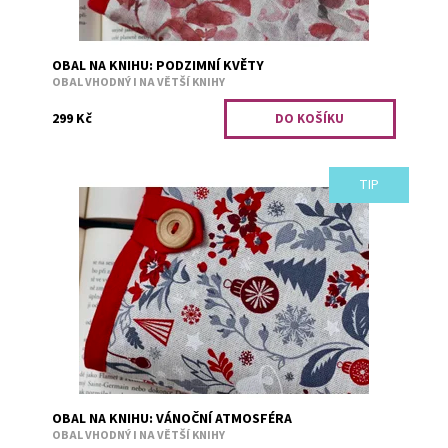
OBAL NA KNIHU: PODZIMNÍ KVĚTY
OBAL VHODNÝ I NA VĚTŠÍ KNIHY
299 Kč
TIP
Obal je vhodný i na větší knihy. Bezpečné přenášení
zajišťuje měkká výplň. Například tituly: Divotvůrce,
Falešný polibek, Jiskra v...
Dostupnost:
Skladem 4
Kód:
2850
OBAL NA KNIHU: VÁNOČNÍ ATMOSFÉRA
OBAL VHODNÝ I NA VĚTŠÍ KNIHY