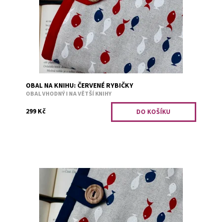
Falešný polibek, Jiskra v...
Dostupnost:
Skladem 1
Kód:
3162
OBAL NA KNIHU: ČERVENÉ RYBIČKY
OBAL VHODNÝ I NA VĚTŠÍ KNIHY
299 Kč
Obal je vhodný i na větší knihy. Bezpečné přenášení
zajišťuje měkká výplň. Například tituly: Divotvůrce,
Falešný polibek, Jiskra v...
Dostupnost:
Skladem 3
Kód:
3161