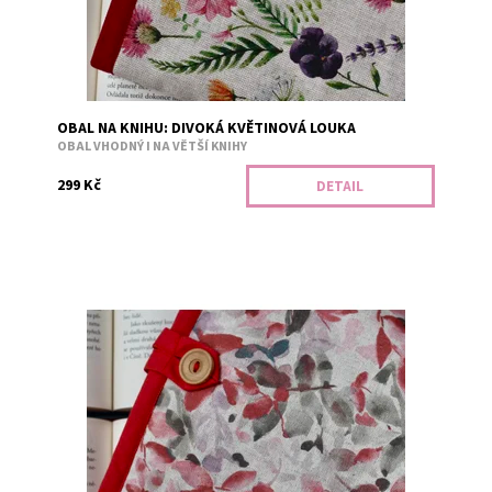
OBAL NA KNIHU: DIVOKÁ KVĚTINOVÁ LOUKA
OBAL VHODNÝ I NA VĚTŠÍ KNIHY
299 Kč
DETAIL
Obal je vhodný i na větší knihy. Bezpečné přenášení
zajišťuje měkká výplň. Například tituly: Divotvůrce,
Falešný polibek, Jiskra v...
Dostupnost:
Skladem 3
Kód:
2853