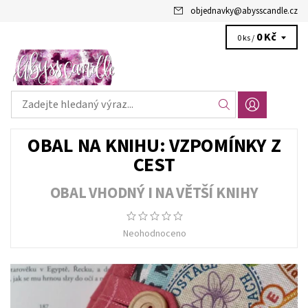
objednavky
@
abysscandle.cz
0 Kč
0 ks /
OBAL NA KNIHU: VZPOMÍNKY Z
CEST
OBAL VHODNÝ I NA VĚTŠÍ KNIHY
Neohodnoceno