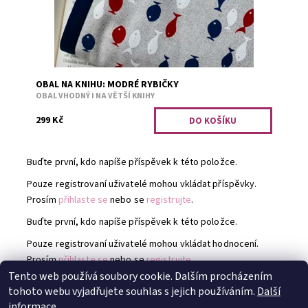
OBAL NA KNIHU: MODRÉ RYBIČKY
OBAL VHODNÝ I NA VĚTŠÍ KNIHY
299 Kč
Buďte první, kdo napíše příspěvek k této položce.
Pouze registrovaní uživatelé mohou vkládat příspěvky.
Prosím
přihlaste se
nebo se
registrujte
.
Buďte první, kdo napíše příspěvek k této položce.
Pouze registrovaní uživatelé mohou vkládat hodnocení.
Prosím
přihlaste se
nebo se
registrujte
.
Tento web používá soubory cookie. Dalším procházením
tohoto webu vyjadřujete souhlas s jejich používáním.
Další
Instagram @TheAbyssix
|
Instagram @Mlovesreading
informace.