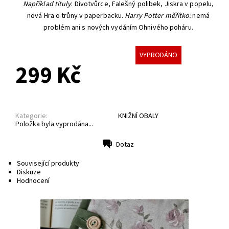
Například tituly
: Divotvůrce, Falešný polibek, Jiskra v popelu,
nová Hra o trůny v paperbacku.
Harry Potter měřítko:
nemá
problém ani s nových vydáním Ohnivého poháru.
VYPRODÁNO
299 Kč
Kategorie:
KNIŽNÍ OBALY
Položka byla vyprodána...
Dotaz
Tisk
Související produkty
Diskuze
Hodnocení
Obal je vhodný i na větší knihy. Bezpečné přenášení
zajišťuje měkká výplň. Například tituly: Divotvůrce,
Falešný polibek, Jiskra v...