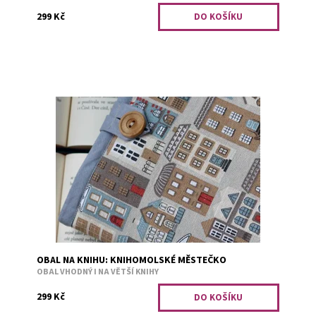
299 Kč
Obal je vhodný i na větší knihy. Bezpečné přenášení
zajišťuje měkká výplň. Například tituly: Divotvůrce,
Falešný polibek, Jiskra v...
Dostupnost:
Skladem 7
Kód:
2039
OBAL NA KNIHU: KNIHOMOLSKÉ MĚSTEČKO
OBAL VHODNÝ I NA VĚTŠÍ KNIHY
299 Kč