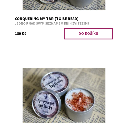
CONQUERING MY TBR (TO BE READ)
JEDNOU NAD SVÝM SEZNAMEM KNIH ZVÍTĚZÍM!
189 Kč
Sladká vůně exotického ovoce.
Dostupnost:
Skladem 1
Kód:
1578