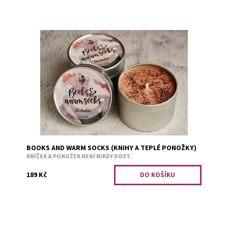
Horká čokoláda.
Dostupnost:
Skladem 1
Kód:
2410
BOOKS AND WARM SOCKS (KNIHY A TEPLÉ PONOŽKY)
KNÍŽEK A PONOŽEK NENÍ NIKDY DOST.
189 Kč