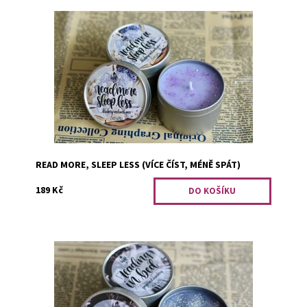
Vůně borůvek a sladkého koření.
Dostupnost:
Předobjednávka
Kód:
1590
READ MORE, SLEEP LESS (VÍCE ČÍST, MÉNĚ SPÁT)
189 Kč
Vůně zázvoru a sladkých jahod.
Dostupnost:
Skladem 1
Kód:
1587