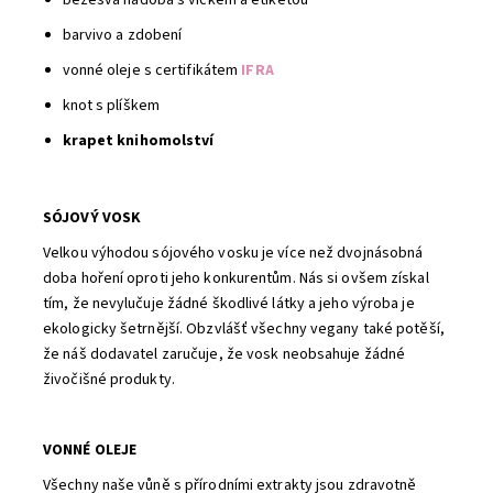
bezešvá nádoba s víčkem a etiketou
barvivo a zdobení
vonné oleje s certifikátem
IFRA
knot s plíškem
krapet knihomolství
SÓJOVÝ VOSK
Velkou výhodou sójového vosku je více než dvojnásobná
doba hoření oproti jeho konkurentům. Nás si ovšem získal
tím, že nevylučuje žádné škodlivé látky a jeho výroba je
ekologicky šetrnější. Obzvlášť všechny vegany také potěší,
že náš dodavatel zaručuje, že vosk neobsahuje žádné
živočišné produkty.
VONNÉ OLEJE
Všechny naše vůně s přírodními extrakty jsou zdravotně