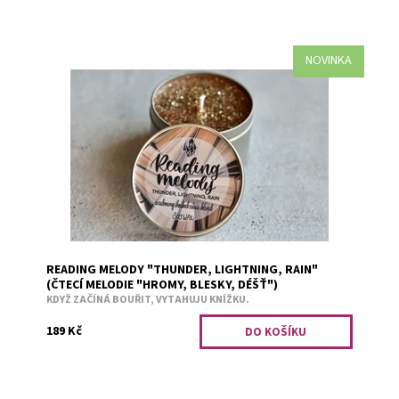
NOVINKA
Uklidňující bylinno-citrusová směs.
Dostupnost:
Skladem 2
Kód:
2751
READING MELODY "THUNDER, LIGHTNING, RAIN"
(ČTECÍ MELODIE "HROMY, BLESKY, DÉŠŤ")
KDYŽ ZAČÍNÁ BOUŘIT, VYTAHUJU KNÍŽKU.
189 Kč