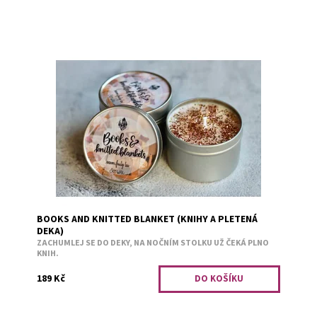
Hrnek ovocného čaje.
Dostupnost:
Skladem 3
Kód:
2416
BOOKS AND KNITTED BLANKET (KNIHY A PLETENÁ
DEKA)
ZACHUMLEJ SE DO DEKY, NA NOČNÍM STOLKU UŽ ČEKÁ PLNO
KNIH.
189 Kč