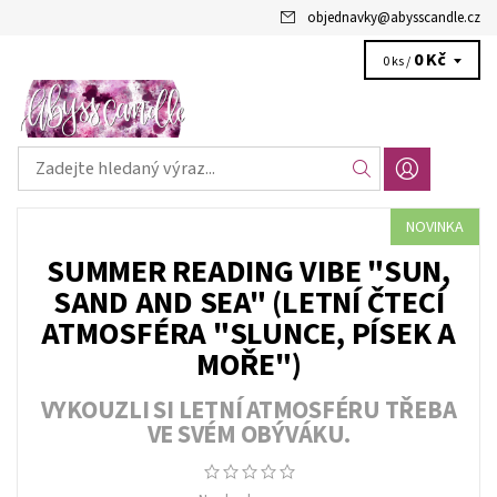
objednavky
@
abysscandle.cz
0 Kč
0 ks /
NOVINKA
SUMMER READING VIBE "SUN,
SAND AND SEA" (LETNÍ ČTECÍ
ATMOSFÉRA "SLUNCE, PÍSEK A
MOŘE")
VYKOUZLI SI LETNÍ ATMOSFÉRU TŘEBA
VE SVÉM OBÝVÁKU.