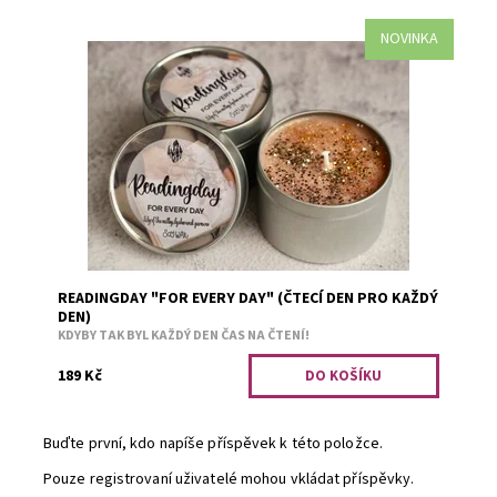
NOVINKA
Konvalinka, liči a jasmín.
Dostupnost:
Skladem 1
Kód:
2748
READINGDAY "FOR EVERY DAY" (ČTECÍ DEN PRO KAŽDÝ
DEN)
KDYBY TAK BYL KAŽDÝ DEN ČAS NA ČTENÍ!
189 Kč
Buďte první, kdo napíše příspěvek k této položce.
Pouze registrovaní uživatelé mohou vkládat příspěvky.