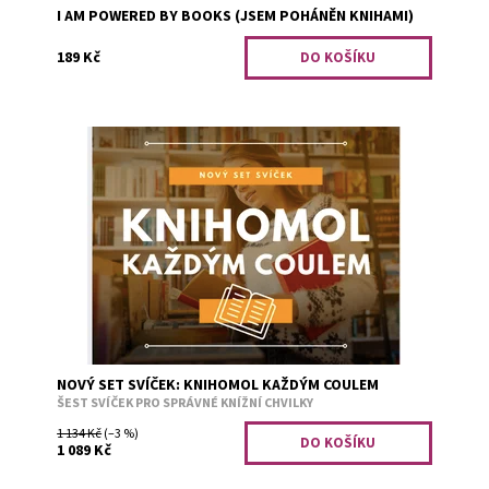
I AM POWERED BY BOOKS (JSEM POHÁNĚN KNIHAMI)
189 Kč
Nový set svíček pro všechny zapálené knihomoly.
Readingday"FOR EVERY DAY" Reading melody "THUNDER,
LIGHTNING, RAIN" Summer reading...
Dostupnost:
Předobjednávka
Kód:
2724
NOVÝ SET SVÍČEK: KNIHOMOL KAŽDÝM COULEM
ŠEST SVÍČEK PRO SPRÁVNÉ KNÍŽNÍ CHVILKY
1 134 Kč
(–3 %)
1 089 Kč