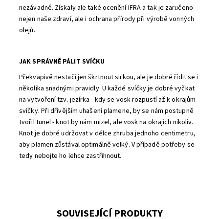
nezávadné. Získaly ale také ocenění IFRA a tak je zaručeno
nejen naše zdraví, ale i ochrana přírody při výrobě vonných
olejů.
JAK SPRÁVNĚ PÁLIT SVÍČKU
Překvapivě nestačí jen škrtnout sirkou, ale je dobré řídit se i
několika snadnými pravidly. U každé svíčky je dobré vyčkat
na vytvoření tzv. jezírka - kdy se vosk rozpustí až k okrajům
svíčky. Při dřívějším uhašení plamene, by se nám postupně
tvořil tunel - knot by nám mizel, ale vosk na okrajích nikoliv.
Knot je dobré udržovat v délce zhruba jednoho centimetru,
aby plamen zůstával optimálně velký. V případě potřeby se
tedy nebojte ho lehce zastřihnout.
SOUVISEJÍCÍ PRODUKTY