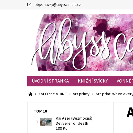
objednavky
@
abysscandle.cz
ÚVODNÍ STRÁNKA
KNIŽNÍ SVÍČKY
VONNÉ 
KONTAKTY
OBCHODNÍ PODMÍNKY
BLOG
ZÁLOŽKY A JINÉ
Art printy
Art print: When eve
TOP 10
Kai Azer (Bezmocná)
Deliverer of death
199 Kč