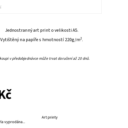
í
Jednostranný art print o velikosti A5.
2
Vytištěný na papíře s hmotností 220g/m
.
 koupi v předobjednávce může trvat doručení až 20 dnů.
PŘEDOBJEDNÁVKA
Kč
Art printy
la vyprodána...