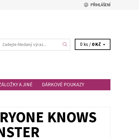
PŘIHLÁŠENÍ
0 ks /
0 Kč
ZÁLOŽKY A JINÉ
DÁRKOVÉ POUKAZY
ERYONE KNOWS
NSTER