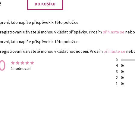
č
první, kdo napíše příspěvek k této položce.
registrovaní uživatelé mohou vkládat příspěvky. Prosím
přihlaste se
nebo
první, kdo napíše příspěvek k této položce.
registrovaní uživatelé mohou vkládat hodnocení. Prosím
přihlaste se
neb
0
5
4
0x
1 hodnocení
3
0x
2
0x
1
0x