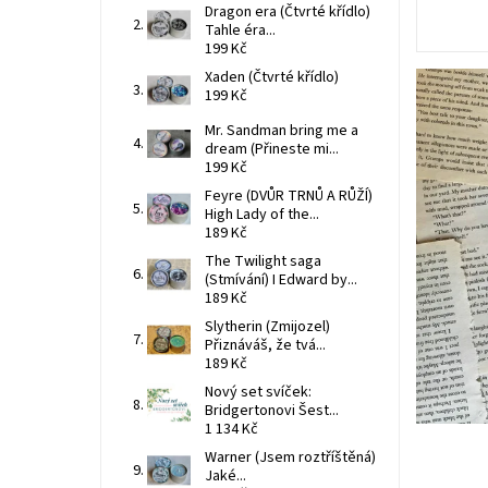
Dragon era (Čtvrté křídlo)
Tahle éra...
199 Kč
Xaden (Čtvrté křídlo)
199 Kč
Mr. Sandman bring me a
dream (Přineste mi...
199 Kč
Feyre (DVŮR TRNŮ A RŮŽÍ)
High Lady of the...
189 Kč
The Twilight saga
(Stmívání) I Edward by...
189 Kč
Slytherin (Zmijozel)
Přiznáváš, že tvá...
189 Kč
Nový set svíček:
Bridgertonovi Šest...
1 134 Kč
Warner (Jsem roztříštěná)
Jaké...