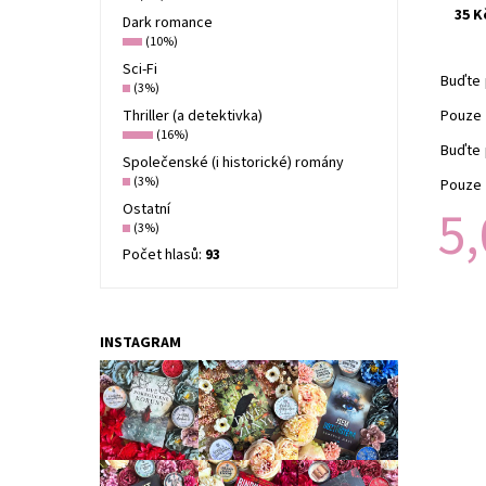
35 K
Dark romance
(10%)
Sci-Fi
Buďte 
(3%)
Pouze 
Thriller (a detektivka)
(16%)
Buďte 
Společenské (i historické) romány
(3%)
Pouze 
5,
Ostatní
(3%)
Počet hlasů:
93
INSTAGRAM