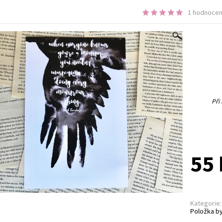
1 hodnocen
Při
55 
Kategorie:
Položka by