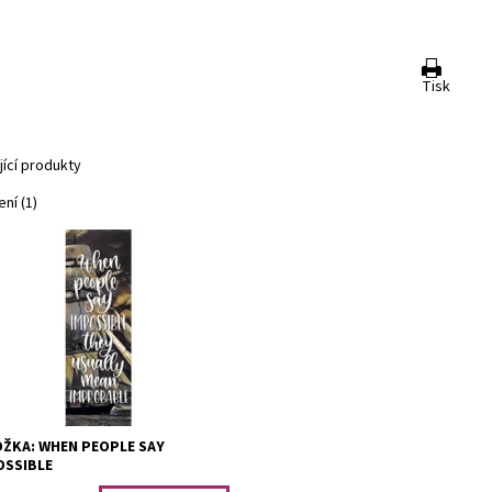
Tisk
jící produkty
ní (1)
ostranná záložka o rozměrech
 cm. Vytištěná na papíře
otností 250g/m2. Při koupi v
objednávce může trvat doručení...
upnost:
Skladem 4
1302
OŽKA: WHEN PEOPLE SAY
OSSIBLE