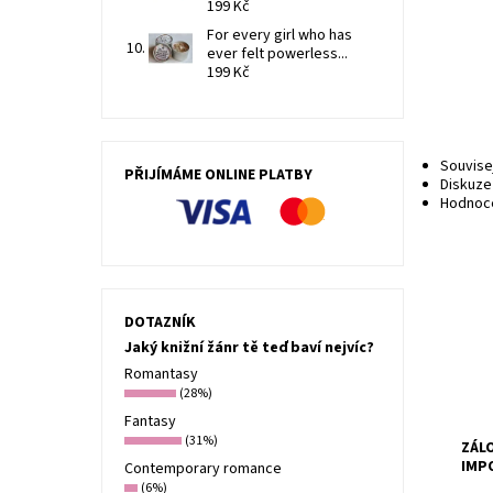
199 Kč
For every girl who has
ever felt powerless...
199 Kč
Souvise
PŘIJÍMÁME ONLINE PLATBY
Diskuze
Hodnoce
Jedn
15x5
s hm
DOTAZNÍK
před
Jaký knižní žánr tě teď baví nejvíc?
Dost
Kód:
Romantasy
(28%)
Fantasy
(31%)
ZÁL
IMP
Contemporary romance
(6%)