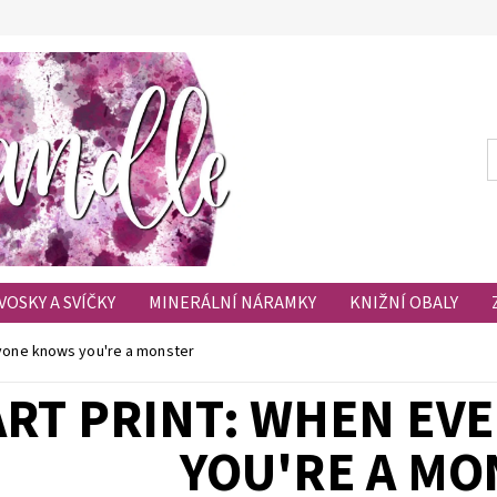
VOSKY A SVÍČKY
MINERÁLNÍ NÁRAMKY
KNIŽNÍ OBALY
HODNOCENÍ OBCHODU
OBLÍBENÉ PRODUKTY
ryone knows you're a monster
ART PRINT: WHEN EV
YOU'RE A MO