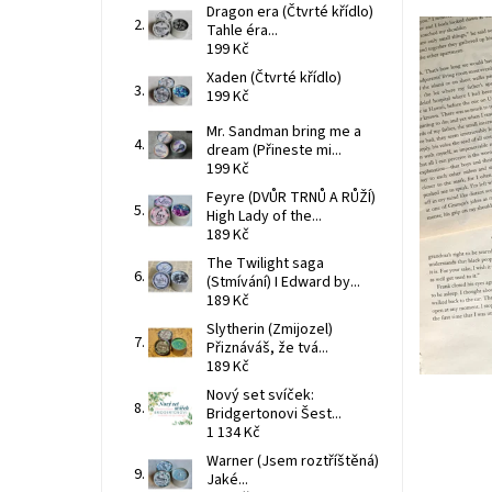
Dragon era (Čtvrté křídlo)
Tahle éra...
199 Kč
Xaden (Čtvrté křídlo)
199 Kč
Mr. Sandman bring me a
dream (Přineste mi...
199 Kč
Feyre (DVŮR TRNŮ A RŮŽÍ)
High Lady of the...
189 Kč
The Twilight saga
(Stmívání) I Edward by...
189 Kč
Slytherin (Zmijozel)
Přiznáváš, že tvá...
189 Kč
Nový set svíček:
Bridgertonovi Šest...
1 134 Kč
Warner (Jsem roztříštěná)
Jaké...