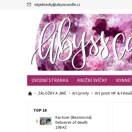
objednavky
@
abysscandle.cz
ÚVODNÍ STRÁNKA
KNIŽNÍ SVÍČKY
VONNÉ 
KONTAKTY
OBCHODNÍ PODMÍNKY
BLOG
ZÁLOŽKY A JINÉ
Art printy
Art print: HP & Fénix
TOP 10
Kai Azer (Bezmocná)
Deliverer of death
199 Kč