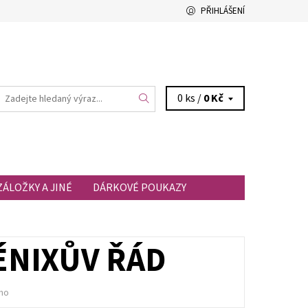
PŘIHLÁŠENÍ
0 ks /
0 Kč
ZÁLOŽKY A JINÉ
DÁRKOVÉ POUKAZY
FÉNIXŮV ŘÁD
no