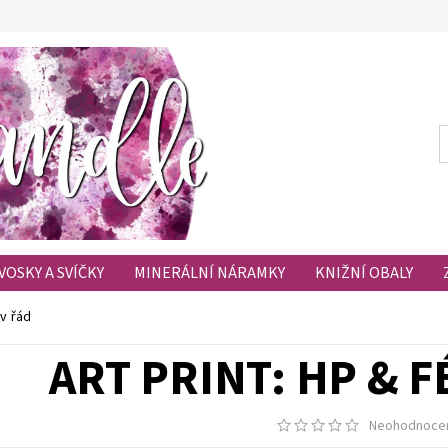
VOSKY A SVÍČKY
MINERÁLNÍ NÁRAMKY
KNIŽNÍ OBALY
HODNOCENÍ OBCHODU
OBLÍBENÉ PRODUKTY
ův řád
ART PRINT: HP & 
Neohodnoce