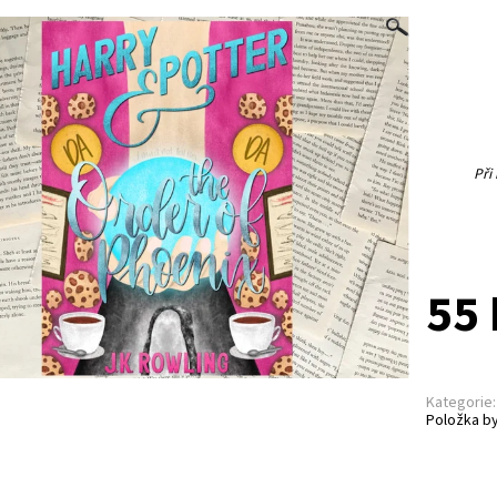
Při
55 
Kategorie:
Položka by