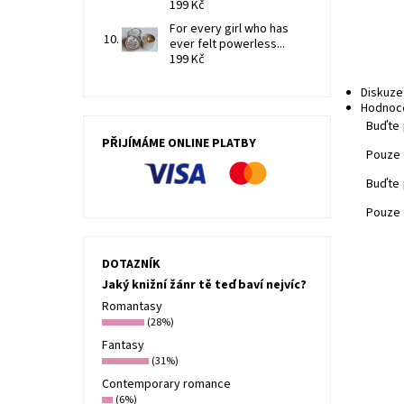
199 Kč
For every girl who has
ever felt powerless...
199 Kč
Diskuze
Hodnoc
Buďte 
PŘIJÍMÁME ONLINE PLATBY
Pouze 
Buďte 
Pouze 
DOTAZNÍK
Jaký knižní žánr tě teď baví nejvíc?
Romantasy
(28%)
Fantasy
(31%)
Contemporary romance
(6%)