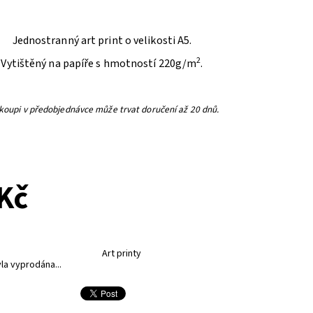
Jednostranný art print o velikosti A5.
2
Vytištěný na papíře s hmotností 220g/m
.
 koupi v předobjednávce může trvat doručení až 20 dnů.
PŘEDOBJEDNÁVKA
Kč
Art printy
la vyprodána...